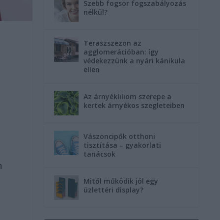
Szebb fogsor fogszabályozás
nélkül?
Teraszszezon az
agglomerációban: így
védekezzünk a nyári kánikula
t
ellen
Az árnyékliliom szerepe a
kertek árnyékos szegleteiben
Vászoncipők otthoni
tisztítása – gyakorlati
tanácsok
n
Mitől működik jól egy
üzlettéri display?