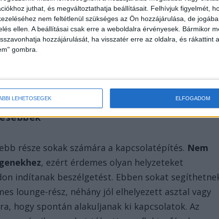
iókhoz juthat, és megváltoztathatja beállításait.
Felhívjuk figyelmét, 
önnyen monotonná válhat, ha minden blokk
ezeléséhez nem feltétlenül szükséges az Ön hozzájárulása, de jogában 
zelés ellen. A beállításai csak erre a weboldalra érvényesek. Bármikor m
mást.
A figyelem fenntartásához ritmusváltásra
isszavonhatja hozzájárulását, ha visszatér erre az oldalra, és rákattint a
zben az esemény eleganciája is megmaradjon. Egy
lem" gombra.
z vagy egy váratlan vendégszereplő új energiát adhat 
 a feszültséget, beszélgetéseket indítanak, és
 kívülállóként üljenek végig egy programot.
ÁBBI LEHETŐSÉGEK
ELFOGADOM
ndesebbek
ebb része sokak számára a kapcsolatépítés.
Nem
egenekhez
, ezért érdemes olyan helyzeteket
on indítanak beszélgetést. Ebben sokat segíthetne
es lounge-rész, néhány jól elhelyezett asztal vagy
rra, hogy spontán alakuljanak ki kapcsolatok. Az