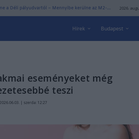
ne a Déli pályudvartól – Mennyibe kerülne az M2-...
2026. augu
Hírek
Budapest
szakmai eseményeket még
zetesebbé teszi
2026.06.03. | szerda: 12:27