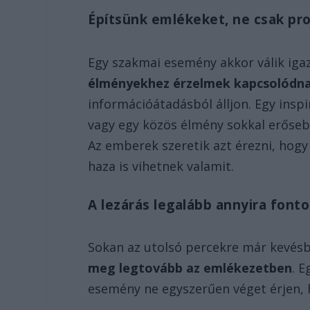
Építsünk emlékeket, ne csak pr
Egy szakmai esemény akkor válik iga
élményekhez érzelmek kapcsolódn
információátadásból álljon. Egy insp
vagy egy közös élmény sokkal erőseb
Az emberek szeretik azt érezni, hog
haza is vihetnek valamit.
A lezárás legalább annyira fonto
Sokan az utolsó percekre már kevés
meg legtovább az emlékezetben
. 
esemény ne egyszerűen véget érjen