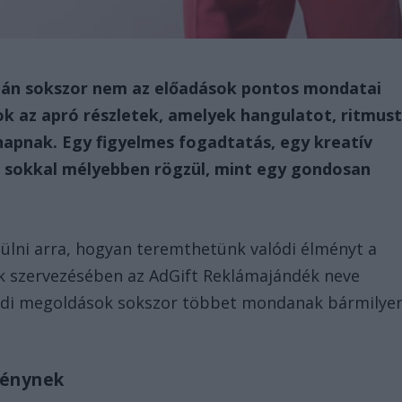
után sokszor nem az előadások pontos mondatai
 az apró részletek, amelyek hangulatot, ritmus
napnak. Egy figyelmes fogadtatás, egy kreatív
 sokkal mélyebben rögzül, mint egy gondosan
lni arra, hogyan teremthetünk valódi élményt a
ak szervezésében az AdGift Reklámajándék neve
gyedi megoldások sokszor többet mondanak bármilye
ménynek