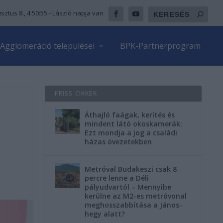
sztus 8., 4:50:56
- László napja van
Agglomeráció települései
BPK-Partnerprogram
FRISS CIKKEK
Áthajló faágak, kerítés és
mindent látó okoskamerák:
Ezt mondja a jog a családi
házas övezetekben
Metróval Budakeszi csak 8
percre lenne a Déli
pályudvartól – Mennyibe
kerülne az M2-es metróvonal
meghosszabbítása a János-
hegy alatt?