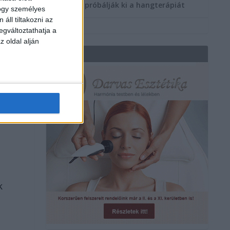
többen próbálják ki a hangterápiát
hogy személyes
áll tiltakozni az
egváltoztathatja a
z oldal alján
REKLÁM
a
k