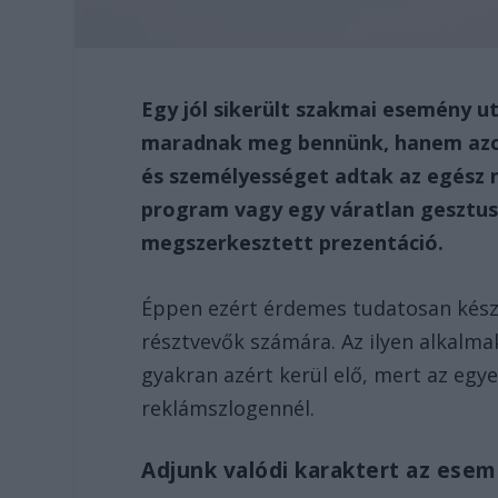
Egy jól sikerült szakmai esemény 
maradnak meg bennünk, hanem azok
és személyességet adtak az egész 
program vagy egy váratlan gesztus
megszerkesztett prezentáció.
Éppen ezért érdemes tudatosan készü
résztvevők számára. Az ilyen alkalm
gyakran azért kerül elő, mert az e
reklámszlogennél.
Adjunk valódi karaktert az ese