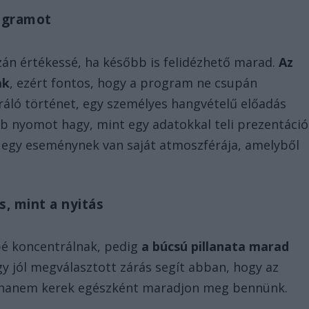
ogramot
zán értékessé, ha később is felidézhető marad.
Az
ak
, ezért fontos, hogy a program ne csupán
iráló történet, egy személyes hangvételű előadás
b nyomot hagy, mint egy adatokkal teli prezentáció
y egy eseménynek van saját atmoszférája, amelyből
s, mint a nyitás
bé koncentrálnak, pedig
a búcsú pillanata marad
Egy jól megválasztott zárás segít abban, hogy az
, hanem kerek egészként maradjon meg bennünk.