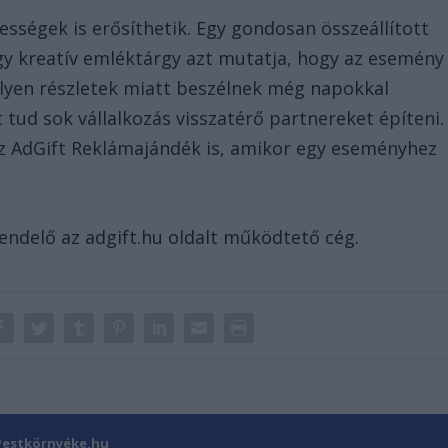
sségek is erősíthetik. Egy gondosan összeállított
gy kreatív emléktárgy azt mutatja, hogy az esemény
ilyen részletek miatt beszélnek még napokkal
 tud sok vállalkozás visszatérő partnereket építeni.
z AdGift Reklámajándék is, amikor egy eseményhez
endelő az adgift.hu oldalt működtető cég.
estkörnyéke.hu