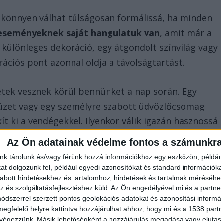
ó könnyen válhat túlságosan formálissá, ha minden
eseményeknek saját hangulatuk van
, amit már a
 különleges dekoráció, egy átgondolt színvilág vagy
trációs pont azonnal oldja a távolságtartást.
letek vesznek körül bennünket a nap során. Egy
tfüzet vagy egy személyre szabott üdvözlőcsomag
t ki a vendégekkel. Ilyenkor válik igazán hasznossá
amely nem pusztán tárgyként működik, hanem az
Az Ön adatainak védelme fontos a számunkr
ásává válik. Az AdGift Reklámajándék kínálatában
nk tárolunk és/vagy férünk hozzá információkhoz egy eszközön, példáu
z eszközök, amelyek használhatóak és stílusosak
t dolgozunk fel, például egyedi azonosítókat és standard információk
abott hirdetésekhez és tartalomhoz, hirdetések és tartalmak méréséhe
és szolgáltatásfejlesztéshez küld.
Az Ön engedélyével mi és a partne
dszerrel szerzett pontos geolokációs adatokat és azonosítási informác
lyek kizökkentenek
megfelelő helyre kattintva hozzájárulhat ahhoz, hogy mi és a 1538 partne
 végezzünk. Másik lehetőségként a hozzájárulás megadása vagy elutasí