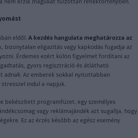
 nem érzik magukat túlzottan reflektorfényben.
nyomást
ában eldől.
A kezdés hangulata meghatározza az
, bizonytalan eligazítás vagy kapkodás fogadja az
yozni. Érdemes ezért külön figyelmet fordítani az
adtatás, gyors regisztráció és átlátható
t adnak. Az emberek sokkal nyitottabban
tresszel indul a napjuk.
lőre bekészített programfüzet, egy személyes
ándékcsomag vagy reklámajándék azt sugallja, hogy
dégekre. Ez az érzés később az egész esemény