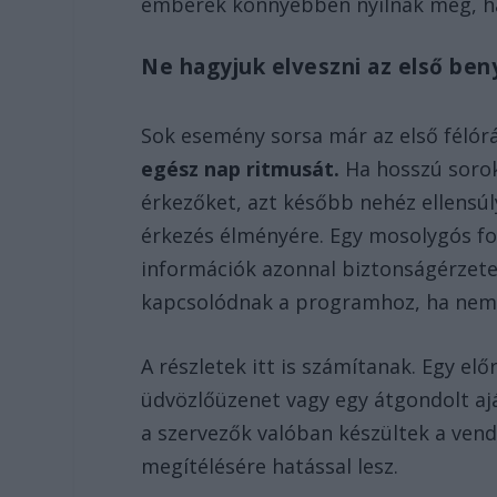
emberek könnyebben nyílnak meg, ha
Ne hagyjuk elveszni az első be
Sok esemény sorsa már az első félór
egész nap ritmusát.
Ha hosszú sorok
érkezőket, azt később nehéz ellensúl
érkezés élményére. Egy mosolygós fog
információk azonnal biztonságérzete
kapcsolódnak a programhoz, ha nem s
A részletek itt is számítanak. Egy e
üdvözlőüzenet vagy egy átgondolt aj
a szervezők valóban készültek a ven
megítélésére hatással lesz.