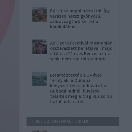
Búcsú az angol pázsittól: Így
varázsolhatsz gyönyörű,
szárazságtűrő kertet a
kánikulában
Az Ozora Fesztivál másnapján
összeveszett barátjával, majd
eltűnt a 21 éves Bence: azóta
senki nem tud róla semmit
Letartóztatták a 34 éves
férfit, aki a Dunába
kényszerítette áldozatát a
Gubacsi hídnál: búvárok
találták meg a tragikus sorsú
fiatal holttestét
FRISS SZPONZORÁLT CIKKEK