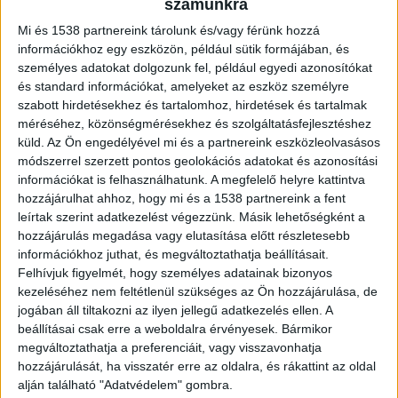
számunkra
Mi és 1538 partnereink tárolunk és/vagy férünk hozzá
Hajnali razzia a 2. kerületben
információkhoz egy eszközön, például sütik formájában, és
személyes adatokat dolgozunk fel, például egyedi azonosítókat
Az ügyészség összehangolt, nagyszabású akciót
és standard információkat, amelyeket az eszköz személyre
indított Budapest több pontján. Az első hírek
szabott hirdetésekhez és tartalomhoz, hirdetések és tartalmak
méréséhez, közönségmérésekhez és szolgáltatásfejlesztéshez
még arról szóltak, hogy csak a baloldali elit
küld.
Az Ön engedélyével mi és a partnereink eszközleolvasásos
érintett: házkutatást tartottak Molnár Zsolt volt
módszerrel szerzett pontos geolokációs adatokat és azonosítási
információkat is felhasználhatunk. A megfelelő helyre kattintva
MSZP-s országgyűlési képviselőnél, valamint Őrsi
hozzájárulhat ahhoz, hogy mi és a 1538 partnereink a fent
Gergely jelenlegi 2. kerületi polgármesterél,
leírtak szerint adatkezelést végezzünk. Másik lehetőségként a
akiket ezt követően elő is állítottak. Később
hozzájárulás megadása vagy elutasítása előtt részletesebb
információkhoz juthat, és megváltoztathatja beállításait.
kiderült, hogy a korábbi 2. kerületi fideszes
Felhívjuk figyelmét, hogy személyes adatainak bizonyos
polgármestert, Láng Zsoltot is bevitték.
A
kezeléséhez nem feltétlenül szükséges az Ön hozzájárulása, de
jogában áll tiltakozni az ilyen jellegű adatkezelés ellen. A
BudapestKörnyéke.hu hírportál legfrissebb híreit
beállításai csak erre a weboldalra érvényesek. Bármikor
ide kattintva éred el!
A Facebookon már 700
megváltoztathatja a preferenciáit, vagy visszavonhatja
hozzájárulását, ha visszatér erre az oldalra, és rákattint az oldal
ezernél is többen követik a kiadónk portáljait.
alján található "Adatvédelem" gombra.