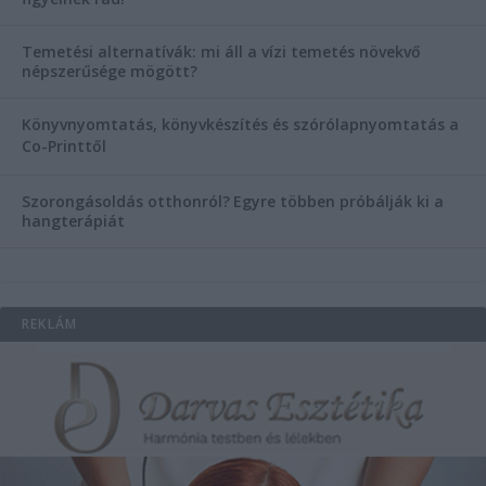
Temetési alternatívák: mi áll a vízi temetés növekvő
népszerűsége mögött?
Könyvnyomtatás, könyvkészítés és szórólapnyomtatás a
Co-Printtől
Szorongásoldás otthonról?
Egyre többen próbálják ki a
hangterápiát
REKLÁM