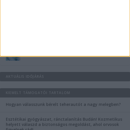
Teraszszezon az agglomerációban: így
védekezzünk a nyári kánikula ellen
Az árnyékliliom szerepe a kertek árnyékos
szegleteiben
Vászoncipők otthoni tisztítása – gyakorlati
tanácsok
AKTUÁLIS IDŐJÁRÁS
KIEMELT TÁMOGATÓI TARTALOM
Hogyan válasszunk bérelt teherautót a nagy melegben?
Esztétikai gyógyászat, ránctalanítás Budán! Kozmetikus
helyett válaszd a biztonságos megoldást, ahol orvosok
figyelnek rád!