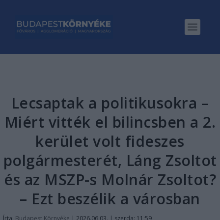
Lecsaptak a politikusokra –
Miért vitték el bilincsben a 2.
kerület volt fideszes
polgármesterét, Láng Zsoltot
és az MSZP-s Molnár Zsoltot?
– Ezt beszélik a városban
Írta:
Budapest Környéke
|
2026.06.03. | szerda: 11:59