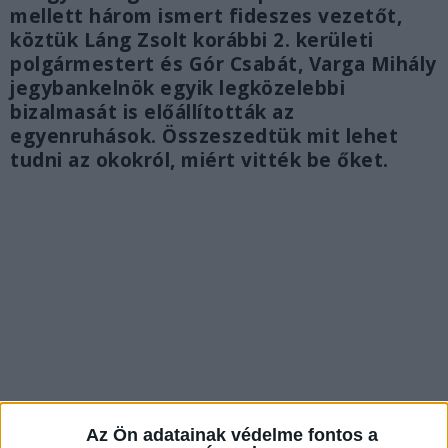
mellett három ismert fideszes vezetőt,
köztük Láng Zsolt korábbi 2. kerületi
polgármestert és Gór Csabát, Varga Mihály
jegybankelnök egyik legközelebbi
bizalmasát is előállították az
egyenruhások. Összeszedtük mit lehet
tudni az okokról, miért vitték be őket.
Az Ön adatainak védelme fontos a