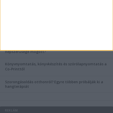
KIEMELT TÁMOGATÓI TARTALOM
Hogyan válasszunk bérelt teherautót a nagy melegben?
Esztétikai gyógyászat, ránctalanítás Budán! Kozmetikus
helyett válaszd a biztonságos megoldást, ahol orvosok
figyelnek rád!
Temetési alternatívák: mi áll a vízi temetés növekvő
népszerűsége mögött?
Könyvnyomtatás, könyvkészítés és szórólapnyomtatás a
Co-Printtől
Szorongásoldás otthonról?
Egyre többen próbálják ki a
hangterápiát
REKLÁM