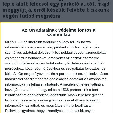
leple alatt lelocsol egy parkoló autót, majd
meggyújtja, erről készült felvételt cikkünk
végén tudod megnézni.
Az Ön adatainak védelme fontos a
számunkra
Mi és 1538 partnereink tárolunk és/vagy férünk hozzá
információkhoz egy eszközön, például sütik formájában, és
személyes adatokat dolgozunk fel, például egyedi azonosítókat
és standard információkat, amelyeket az eszköz személyre
szabott hirdetésekhez és tartalomhoz, hirdetések és tartalmak
méréséhez, közönségmérésekhez és szolgáltatásfejlesztéshez
küld.
Az Ön engedélyével mi és a partnereink eszközleolvasásos
módszerrel szerzett pontos geolokációs adatokat és azonosítási
információkat is felhasználhatunk. A megfelelő helyre kattintva
hozzájárulhat ahhoz, hogy mi és a 1538 partnereink a fent
leírtak szerint adatkezelést végezzünk. Másik lehetőségként a
Gyúlékony anyaggal locsolták le
hozzájárulás megadása vagy elutasítása előtt részletesebb
információkhoz juthat, és megváltoztathatja beállításait.
A gyújtogatás múlt péntek hajnalban történt. Az
Felhívjuk figyelmét, hogy személyes adatainak bizonyos