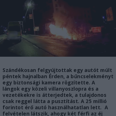
Szándékosan felgyújtottak egy autót múlt
péntek hajnalban Érden, a bűncselekményt
egy biztonsági kamera rögzítette. A
lángok egy közeli villanyoszlopra és a
vezetékekre is átterjedtek, a tulajdonos
csak reggel látta a pusztítást. A 25 millió
forintot érő autó használhatatlan lett. A
felvételen látszik, ahogy két férfi az éj