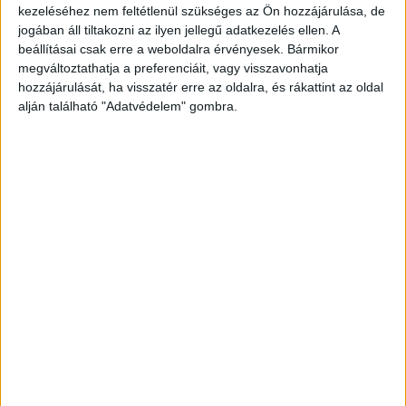
kezeléséhez nem feltétlenül szükséges az Ön hozzájárulása, de
RTL Híradó
felvételen az látszik, ahogy két férfi
jogában áll tiltakozni az ilyen jellegű adatkezelés ellen. A
egy nejlonzacskóból két flakont vesz elő. Először
beállításai csak erre a weboldalra érvényesek. Bármikor
megváltoztathatja a preferenciáit, vagy visszavonhatja
a kocsi bal oldalát locsolják le, majd egyikük a
hozzájárulását, ha visszatér erre az oldalra, és rákattint az oldal
szélvédőre önti a gyúlékony folyadékot,
alján található "Adatvédelem" gombra.
miközben társa a járdára csorgatja. Öngyújtóval
próbálták lángra lobbantani, de ez elsőre nem
sikerült nekik.
A BudapestKörnyéke.hu hírportál
legfrissebb híreit ide kattintva éred el! A
Facebookon már 700 ezernél is többen követik a
portáljainkat, köszönjük, hogy most te is minket
olvasol!