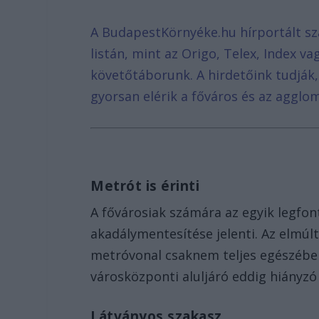
A BudapestKörnyéke.hu hírportált sz
listán, mint az Origo, Telex, Index v
követőtáborunk. A hirdetőink tudják
gyorsan elérik a főváros és az agglom
Metrót is érinti
A fővárosiak számára az egyik legfon
akadálymentesítése jelenti. Az elmúl
metróvonal csaknem teljes egészébe
városközponti aluljáró eddig hiányzó
Látványos szakasz