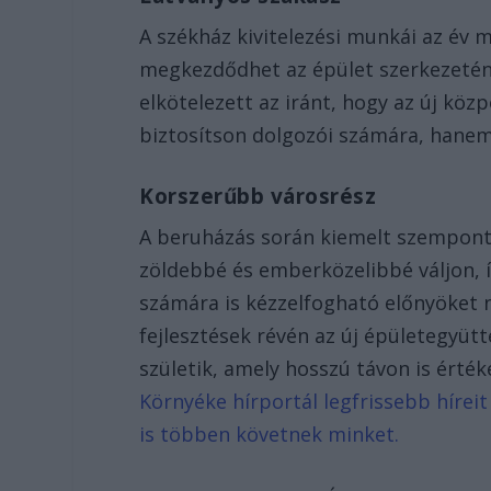
A székház kivitelezési munkái az év
megkezdődhet az épület szerkezetén
elkötelezett az iránt, hogy az új k
biztosítson dolgozói számára, hanem
Korszerűbb városrész
A beruházás során kiemelt szempont
zöldebbé és emberközelibbé váljon, 
számára is kézzelfogható előnyöket 
fejlesztések révén az új épületegyüt
születik, amely hosszú távon is ért
Környéke hírportál legfrissebb híreit
is többen követnek minket.