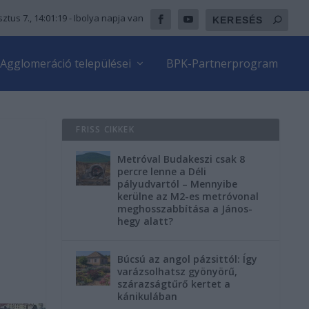
ztus 7., 14:01:20
- Ibolya napja van
Agglomeráció települései
BPK-Partnerprogram
FRISS CIKKEK
Metróval Budakeszi csak 8
percre lenne a Déli
pályudvartól – Mennyibe
kerülne az M2-es metróvonal
meghosszabbítása a János-
hegy alatt?
Búcsú az angol pázsittól: Így
varázsolhatsz gyönyörű,
szárazságtűrő kertet a
kánikulában