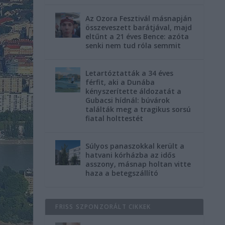
Az Ozora Fesztivál másnapján
összeveszett barátjával, majd
eltűnt a 21 éves Bence: azóta
senki nem tud róla semmit
Letartóztatták a 34 éves
férfit, aki a Dunába
kényszerítette áldozatát a
Gubacsi hídnál: búvárok
találták meg a tragikus sorsú
fiatal holttestét
Súlyos panaszokkal került a
hatvani kórházba az idős
asszony, másnap holtan vitte
haza a betegszállító
FRISS SZPONZORÁLT CIKKEK