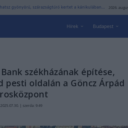
lhatsz gyönyörű, szárazságtűrő kertet a kánikulában...
2026. augus
Hírek
Budapest
Bank székházának építése,
d pesti oldalán a Göncz Árpád
rosközpont
|
2025.07.30. | szerda: 9:49