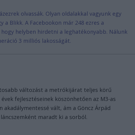
ázezrek olvassák. Olyan oldalakkal vagyunk egy
agy a Blikk. A Facebookon már 248 ezres a
, hogy helyben hirdetni a leghatékonyabb. Nálunk
eráció 3 milliós lakosságát.
tosabb változást a metrókijárat teljes körű
t évek fejlesztéseinek köszönhetően az M3-as
n akadálymentessé vált, ám a Göncz Árpád
 láncszemként maradt ki a sorból.