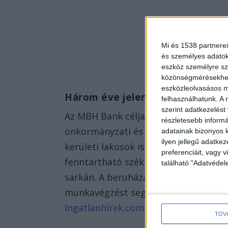
Mi és 1538 partnerei
és személyes adatoka
eszköz személyre sz
közönségmérésekhez 
eszközleolvasásos mó
Három éve jelentették be
felhasználhatunk. A 
szerint adatkezelést
Az MBH Bank célja, hogy az új székhá
részletesebb informác
önkormányzati és helyi közösségi érd
adatainak bizonyos k
ilyen jellegű adatke
kerületi lakosok is részesüljenek. Az 
preferenciáit, vagy v
fenntartható székházat épít Budapest
található "Adatvéde
sarkán. A beruházás célja, hogy munk
munkavégzést segítő munkakörnyezete
Ingatlanhírek.com
.
TOV