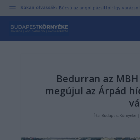
Sokan olvassák:
Búcsú az angol pázsittól: Így varázso
Bedurran az MBH 
megújul az Árpád hí
vá
Írta:
Budapest Környéke