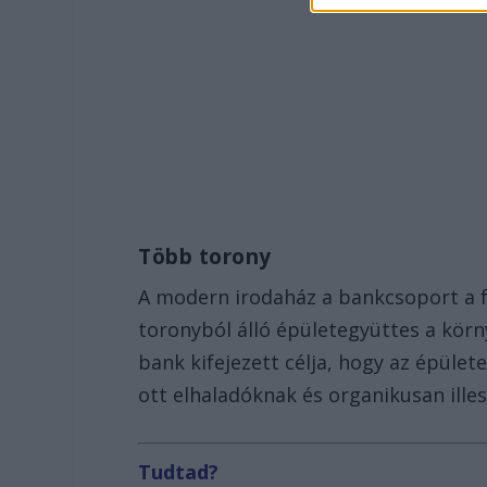
Több torony
A modern irodaház a bankcsoport a f
toronyból álló épületegyüttes a kör
bank kifejezett célja, hogy az épület
ott elhaladóknak és organikusan ille
Tudtad?