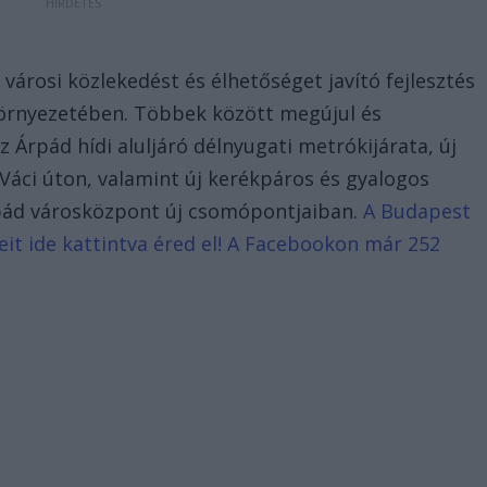
árosi közlekedést és élhetőséget javító fejlesztés
környezetében. Többek között megújul és
 Árpád hídi aluljáró délnyugati metrókijárata, új
a Váci úton, valamint új kerékpáros és gyalogos
rpád városközpont új csomópontjaiban.
A Budapest
eit ide kattintva éred el! A Facebookon már 252