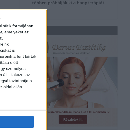
többen próbálják ki a hangterápiát
a
l sütik formájában,
REKLÁM
at, amelyeket az
z,
reink
iókat is
reink a fent leírtak
tása előtt
hogy személyes
áll tiltakozni az
egváltoztathatja a
z oldal alján