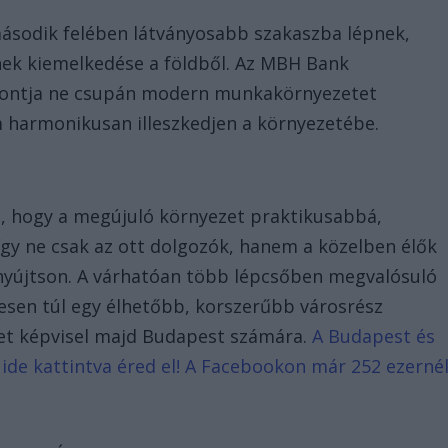
 második felében látványosabb szakaszba lépnek,
ek kiemelkedése a földből. Az MBH Bank
özpontja ne csupán modern munkakörnyezetet
 harmonikusan illeszkedjen a környezetébe.
, hogy a megújuló környezet praktikusabbá,
így ne csak az ott dolgozók, hanem a közelben élők
nyújtson. A várhatóan több lépcsőben megvalósuló
tesen túl egy élhetőbb, korszerűbb városrész
éket képvisel majd Budapest számára.
A Budapest és
 ide kattintva éred el! A Facebookon már 252 ezerné