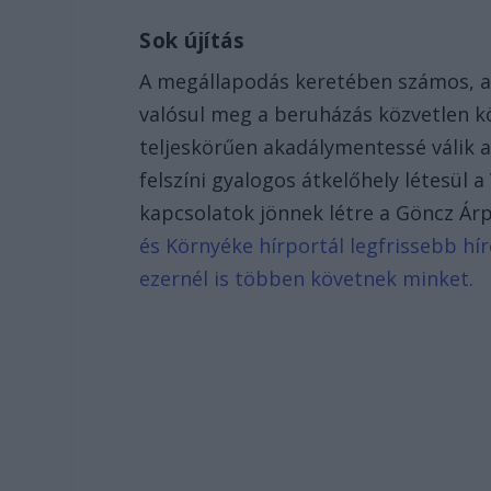
Sok újítás
A megállapodás keretében számos, a v
valósul meg a beruházás közvetlen 
teljeskörűen akadálymentessé válik az
felszíni gyalogos átkelőhely létesül 
kapcsolatok jönnek létre a Göncz Á
és Környéke hírportál legfrissebb hír
ezernél is többen követnek minket.