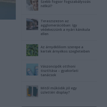
Szebb fogsor fogszabályozás
nélkül?
Teraszszezon az
agglomerációban: így
védekezzünk a nyári kánikula
ellen
Az árnyékliliom szerepe a
kertek árnyékos szegleteiben
Vászoncipők otthoni
tisztítása – gyakorlati
tanácsok
Mitől működik jól egy
üzlettéri display?