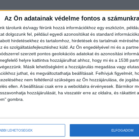
Az Ön adatainak védelme fontos a számunkr
nk tárolunk és/vagy férünk hozzá információkhoz egy eszközön, példáu
t dolgozunk fel, például egyedi azonosítókat és standard információk
abott hirdetésekhez és tartalomhoz, hirdetések és tartalmak méréséhe
és szolgáltatásfejlesztéshez küld.
Az Ön engedélyével mi és a partne
dszerrel szerzett pontos geolokációs adatokat és azonosítási informác
megfelelő helyre kattintva hozzájárulhat ahhoz, hogy mi és a 1538 partne
 végezzünk. Másik lehetőségként a hozzájárulás megadása vagy elutasí
zának fejlesztése összhangban álljon az
iókhoz juthat, és megváltoztathatja beállításait.
Felhívjuk figyelmét, 
ekekkel, így a városrész megújításának előnyeiből a
ezeléséhez nem feltétlenül szükséges az Ön hozzájárulása, de jogában 
zelés ellen. A beállításai csak erre a weboldalra érvényesek. Bármikor m
MBH Bank 2023. július 28-án jelentette be, hogy új,
isszavonhatja hozzájárulását, ha visszatér erre az oldalra, és rákattint a
 13. kerületében a Róbert Károly körút és a Váci út
lem" gombra.
avállalóinak korszerű és kellemes, a hatékony
t biztosítson a bankcsoport – írja az
ÁBBI LEHETŐSÉGEK
ELFOGADOM