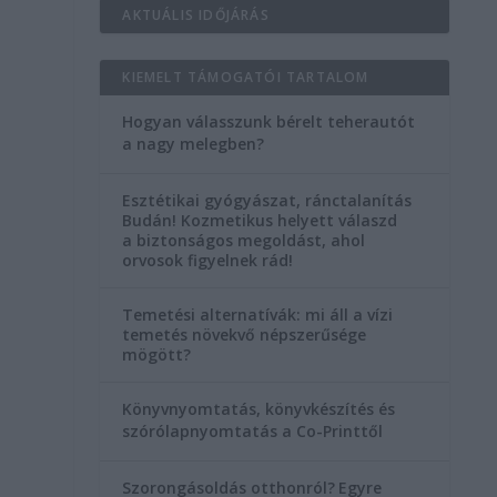
AKTUÁLIS IDŐJÁRÁS
KIEMELT TÁMOGATÓI TARTALOM
Hogyan válasszunk bérelt teherautót
a nagy melegben?
Esztétikai gyógyászat, ránctalanítás
Budán! Kozmetikus helyett válaszd
a biztonságos megoldást, ahol
orvosok figyelnek rád!
Temetési alternatívák: mi áll a vízi
temetés növekvő népszerűsége
mögött?
Könyvnyomtatás, könyvkészítés és
szórólapnyomtatás a Co-Printtől
Szorongásoldás otthonról?
Egyre