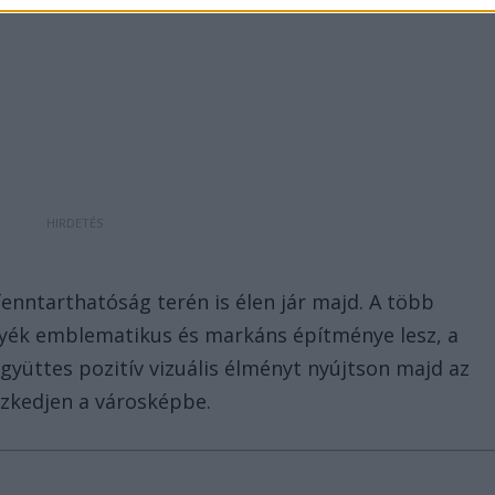
enntarthatóság terén is élen jár majd. A több
nyék emblematikus és markáns építménye lesz, a
együttes pozitív vizuális élményt nyújtson majd az
szkedjen a városképbe.