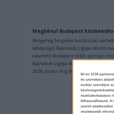
Megbénul Budapest közlekedé
Rengeteg forgalmi korlátozás várható
labdarúgó Bajnokok Ligája-döntő miat
valamint Budapest több pontján lesz
Bajnokok Ligája döntő labdarúgó-mér
2026. június 4-ig Budapest több kerü
Mi és 1538 partnerei
és személyes adatoka
eszköz személyre sz
közönségmérésekhez 
eszközleolvasásos mó
felhasználhatunk. A 
szerint adatkezelést
részletesebb informác