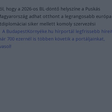
l, hogy a 2026-os BL-döntő helyszíne a Puskás
y Magyarország adhat otthont a legrangosabb európa
diplomáciai siker mellett komoly szervezési
a.
A BudapestKörnyéke.hu hírportál legfrissebb hírei
ár 700 ezernél is többen követik a portáljainkat,
vasol!