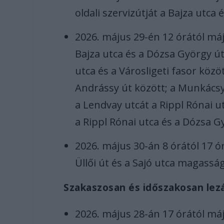
oldali szervizútját a Bajza utca
2026. május 29-én 12 órától máj
Bajza utca és a Dózsa György ú
utca és a Városligeti fasor közöt
Andrássy út között; a Munkácsy
a Lendvay utcát a Rippl Rónai u
a Rippl Rónai utca és a Dózsa G
2026. május 30-án 8 órától 17 ór
Üllői út és a Sajó utca magassá
Szakaszosan és időszakosan lez
2026. május 28-án 17 órától máj