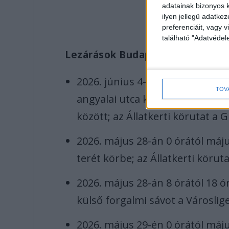
adatainak bizonyos k
ilyen jellegű adatke
preferenciáit, vagy v
található "Adatvéde
Lezárások Budapesten
2026. június 4-én 20 óráig az O
TOV
angyalai utca között; a Hősök te
között; az Állatkerti körutat a 
2026. május 28-án 0 órától máju
terét körbe; az Állatkerti körut
2026. május 28-án 8 órától 18 ór
külső forgalmi sávot a Városlige
2026. május 29-én 0 órától máj