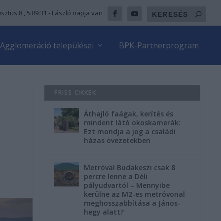
sztus 8., 5:09:33
- László napja van
Agglomeráció települései
BPK-Partnerprogram
FRISS CIKKEK
Áthajló faágak, kerítés és
mindent látó okoskamerák:
Ezt mondja a jog a családi
házas övezetekben
Metróval Budakeszi csak 8
percre lenne a Déli
pályudvartól – Mennyibe
kerülne az M2-es metróvonal
meghosszabbítása a János-
hegy alatt?