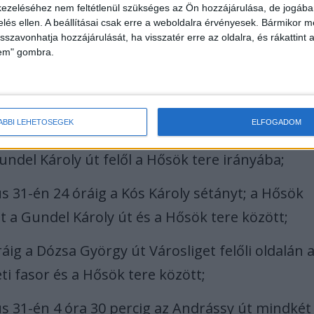
ezeléséhez nem feltétlenül szükséges az Ön hozzájárulása, de jogában 
zelés ellen. A beállításai csak erre a weboldalra érvényesek. Bármikor m
isszavonhatja hozzájárulását, ha visszatér erre az oldalra, és rákattint a
lem" gombra.
lof Palme sétányt a Hősök tere és a Verona
ÁBBI LEHETŐSÉGEK
ELFOGADOM
rét az Állatkerti körút és a Dózsa György út
Gundel Károly út felől a Hősök tere irányába;
s 31-én 24 óráig a Kós Károly sétányt; a Hősök
at a Gundel Károly út és a Hősök tere között;
áig a Dózsa György út Városliget felőli oldalán 
ti fasor és a Hősök tere között;
us 31-én 4 óra 30 percig az Andrássy út mindkét