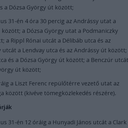
 és a Dózsa György út között;
us 31-én 4 óra 30 percig az Andrássy utat a
t között; a Dózsa György utat a Podmaniczky
t; a Rippl Rónai utcát a Délibáb utca és az
 utcát a Lendvay utca és az Andrássy út között;
tca és a Dózsa György út között; a Benczúr utcá
yörgy út között;
áig a Liszt Ferenc repülőtérre vezető utat az
ga között (kivéve tömegközlekedés részére).
árják
us 31-én 12 óráig a Hunyadi János utcát a Clark