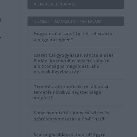
AKTUÁLIS IDŐJÁRÁS
i
KIEMELT TÁMOGATÓI TARTALOM
Hogyan válasszunk bérelt teherautót
t
a nagy melegben?
Esztétikai gyógyászat, ránctalanítás
Budán! Kozmetikus helyett válaszd
a biztonságos megoldást, ahol
orvosok figyelnek rád!
Temetési alternatívák: mi áll a vízi
temetés növekvő népszerűsége
mögött?
Könyvnyomtatás, könyvkészítés és
szórólapnyomtatás a Co-Printtől
Szorongásoldás otthonról?
Egyre