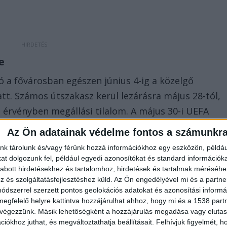
se
 a fővárosban egészen június 4-ig a közelgő
t. Számos útszakasz kerül lezárásra május 28-tól,
 érvényben megállási tilalom. A május 30-i UEFA
kőzés miatt ideiglenes forgalomkorlátozás lesz
Az Ön adatainak védelme fontos a számunkr
letében.
nk tárolunk és/vagy férünk hozzá információkhoz egy eszközön, példáu
t dolgozunk fel, például egyedi azonosítókat és standard információk
abott hirdetésekhez és tartalomhoz, hirdetések és tartalmak méréséhe
és szolgáltatásfejlesztéshez küld.
Az Ön engedélyével mi és a partne
dszerrel szerzett pontos geolokációs adatokat és azonosítási informác
megfelelő helyre kattintva hozzájárulhat ahhoz, hogy mi és a 1538 partne
 végezzünk. Másik lehetőségként a hozzájárulás megadása vagy elutasí
iókhoz juthat, és megváltoztathatja beállításait.
Felhívjuk figyelmét, 