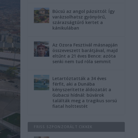
Búcsú az angol pázsittól: Így
varázsolhatsz gyönyörű,
szárazságtűrő kertet a
kánikulában
Az Ozora Fesztivál másnapján
összeveszett barátjával, majd
eltűnt a 21 éves Bence: azóta
senki nem tud róla semmit
Letartóztatták a 34 éves
férfit, aki a Dunába
kényszerítette áldozatát a
Gubacsi hídnál: búvárok
találták meg a tragikus sorsú
fiatal holttestét
FRISS SZPONZORÁLT CIKKEK