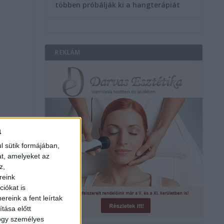
többen próbálják ki a hangterápiát
REKLÁM
a
l sütik formájában,
at, amelyeket az
z,
reink
iókat is
reink a fent leírtak
tása előtt
hogy személyes