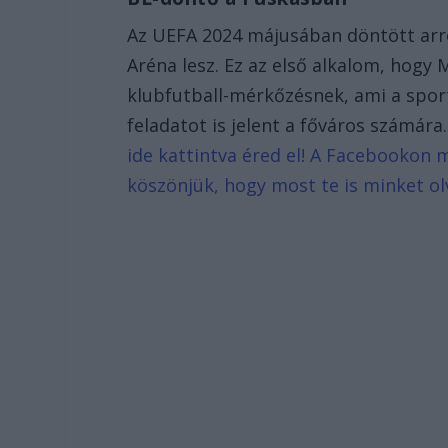
Az UEFA 2024 májusában döntött arró
Aréna lesz. Ez az első alkalom, hog
klubfutball-mérkőzésnek, ami a sport
feladatot is jelent a főváros számár
ide kattintva éred el! A Facebookon m
köszönjük, hogy most te is minket ol