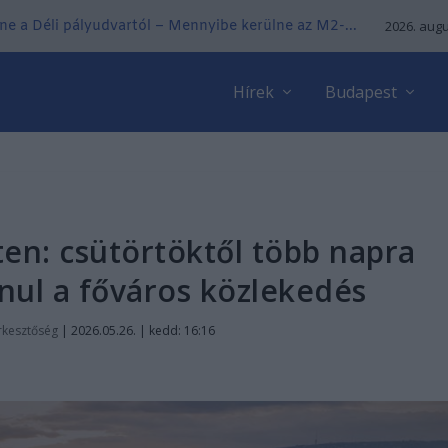
ne a Déli pályudvartól – Mennyibe kerülne az M2-...
2026. augu
Hírek
Budapest
en: csütörtöktől több napra
nul a főváros közlekedés
rkesztőség
|
2026.05.26. | kedd: 16:16