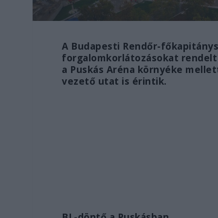
A Budapesti Rendőr-főkapitánysá
forgalomkorlátozásokat rendelt 
a Puskás Aréna környéke mellett
vezető utat is érintik.
BL-döntő a Puskásban