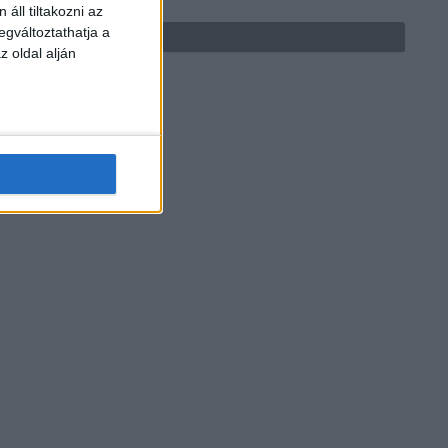
áll tiltakozni az
egváltoztathatja a
z oldal alján
a