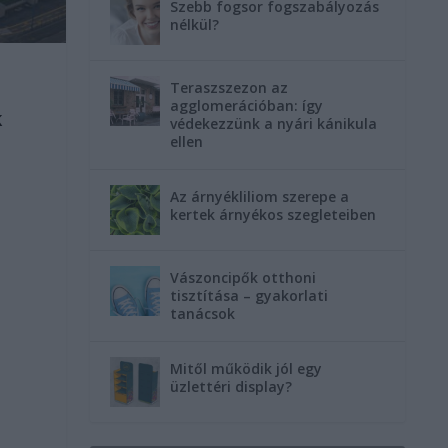
Szebb fogsor fogszabályozás
nélkül?
Teraszszezon az
agglomerációban: így
k
védekezzünk a nyári kánikula
ellen
Az árnyékliliom szerepe a
kertek árnyékos szegleteiben
Vászoncipők otthoni
tisztítása – gyakorlati
tanácsok
Mitől működik jól egy
üzlettéri display?