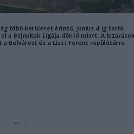
g több kerületet érintő, június 4-ig tartó
el a Bajnokok Ligája-döntő miatt. A lezáráso
 a Belvárost és a Liszt Ferenc repülőtérre