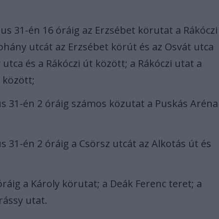
us 31-én 16 óráig az Erzsébet körutat a Rákóczi
ohány utcát az Erzsébet körút és az Osvát utca
utca és a Rákóczi út között; a Rákóczi utat a
 között;
us 31-én 2 óráig számos közutat a Puskás Aréna
s 31-én 2 óráig a Csörsz utcát az Alkotás út és
ráig a Károly körutat; a Deák Ferenc teret; a
rássy utat.