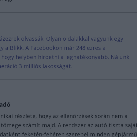
ázezrek olvassák. Olyan oldalakkal vagyunk egy
agy a Blikk. A Facebookon már 248 ezres a
, hogy helyben hirdetni a leghatékonyabb. Nálunk
eráció 3 milliós lakosságát.
vadó
ikai részlete, hogy az ellenőrzések során nem a
ömege számít majd. A rendszer az autó tiszta sajá
 adatként feketén-fehéren szerepel minden gépjárm