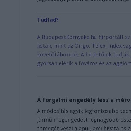
Tudtad?
A BudapestKörnyéke.hu hírportált sz
listán, mint az Origo, Telex, Index v
követőtáborunk. A hirdetőink tudják
gyorsan elérik a főváros és az agglom
A forgalmi engedély lesz a mér
A módosítás egyik legfontosabb techn
jármű megengedett legnagyobb összt
tömegét veszi alapul, ami hivatalos