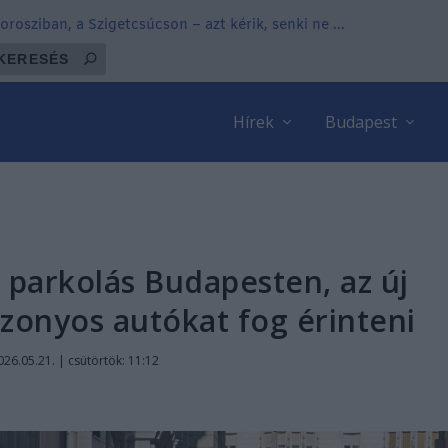
osziban, a Szigetcsúcson – azt kérik, senki ne ...
Hírek
Budapest
 parkolás Budapesten, az új
izonyos autókat fog érinteni
026.05.21. | csütörtök: 11:12