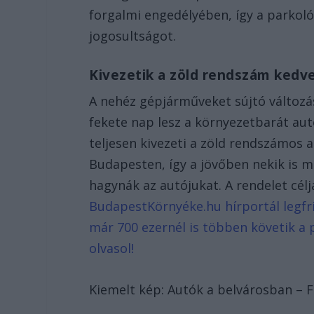
forgalmi engedélyében, így a parkoló
jogosultságot.
Kivezetik a zöld rendszám kedv
A nehéz gépjárműveket sújtó változás
fekete nap lesz a környezetbarát aut
teljesen kivezeti a zöld rendszámos 
Budapesten, így a jövőben nekik is m
hagynák az autójukat. A rendelet cél
BudapestKörnyéke.hu hírportál legfri
már 700 ezernél is többen követik a 
olvasol!
Kiemelt kép: Autók a belvárosban – 