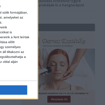
Szorongásoldás otthonról?
Egyre
a
többen próbálják ki a hangterápiát
l sütik formájában,
at, amelyeket az
z,
reink
REKLÁM
iókat is
reink a fent leírtak
tása előtt
hogy személyes
áll tiltakozni az
egváltoztathatja a
z oldal alján