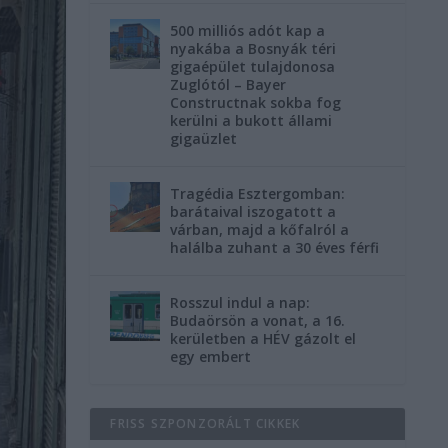
500 milliós adót kap a
nyakába a Bosnyák téri
gigaépület tulajdonosa
Zuglótól – Bayer
Constructnak sokba fog
kerülni a bukott állami
gigaüzlet
Tragédia Esztergomban:
barátaival iszogatott a
várban, majd a kőfalról a
halálba zuhant a 30 éves férfi
Rosszul indul a nap:
Budaörsön a vonat, a 16.
kerületben a HÉV gázolt el
egy embert
FRISS SZPONZORÁLT CIKKEK