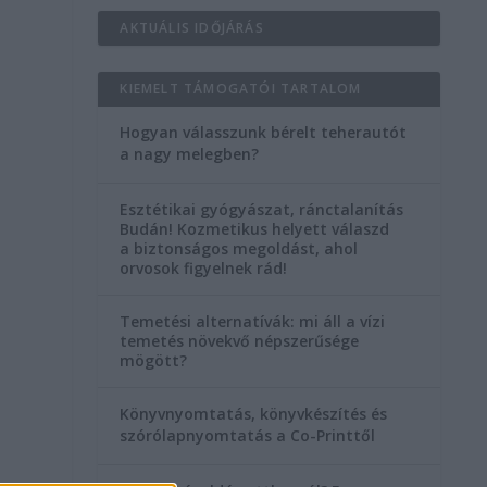
AKTUÁLIS IDŐJÁRÁS
KIEMELT TÁMOGATÓI TARTALOM
Hogyan válasszunk bérelt teherautót
a nagy melegben?
Esztétikai gyógyászat, ránctalanítás
Budán! Kozmetikus helyett válaszd
a biztonságos megoldást, ahol
orvosok figyelnek rád!
Temetési alternatívák: mi áll a vízi
temetés növekvő népszerűsége
mögött?
Könyvnyomtatás, könyvkészítés és
szórólapnyomtatás a Co-Printtől