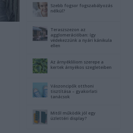
Szebb fogsor fogszabályozás
nélkül?
Teraszszezon az
agglomerációban: így
védekezzünk a nyári kánikula
ellen
Az árnyékliliom szerepe a
kertek árnyékos szegleteiben
Vászoncipők otthoni
tisztítása – gyakorlati
tanácsok
Mitől működik jól egy
üzlettéri display?