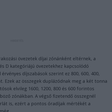
rakozási övezetek díjai zónánként eltérnek, a
 és D kategóriájú övezetekhez kapcsolódó
ól érvényes díjszabások szerint ez 800, 600, 400,
lent. Ezek az összegek duplázódnak meg a két tonna
utósok elvileg 1600, 1200, 800 és 600 forintos
böző zónákban. A végső fizetendő összegnél
lát is, ezért a pontos óradíjak mértékét a
 még.