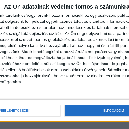
Az Ön adatainak védelme fontos a számunkr
nk tárolunk és/vagy férünk hozzá információkhoz egy eszközön, példáu
t dolgozunk fel, például egyedi azonosítókat és standard információk
abott hirdetésekhez és tartalomhoz, hirdetések és tartalmak méréséhe
és szolgáltatásfejlesztéshez küld.
Az Ön engedélyével mi és a partne
dszerrel szerzett pontos geolokációs adatokat és azonosítási informác
megfelelő helyre kattintva hozzájárulhat ahhoz, hogy mi és a 1538 partne
 végezzünk. Másik lehetőségként a hozzájárulás megadása vagy elutasí
iókhoz juthat, és megváltoztathatja beállításait.
Felhívjuk figyelmét, 
ezeléséhez nem feltétlenül szükséges az Ön hozzájárulása, de jogában 
zelés ellen. A beállításai csak erre a weboldalra érvényesek. Bármikor m
isszavonhatja hozzájárulását, ha visszatér erre az oldalra, és rákattint a
ege egyszerű: aki 2 tonnánál, vagyis 2 ezer
lem" gombra.
l áll meg egy fizetős budapesti parkolóhelyen,
anem annak a pontosan a dupláját kell majd
y a mobilapplikációkon keresztül.
ÁBBI LEHETŐSÉGEK
ELFOGADOM