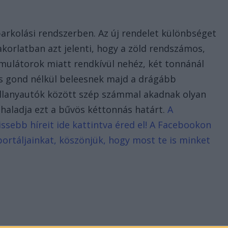
 parkolási rendszerben. Az új rendelet különbséget
akorlatban azt jelenti, hogy a zöld rendszámos,
ulátorok miatt rendkívül nehéz, két tonnánál
 gond nélkül beleesnek majd a drágább
villanyautók között szép számmal akadnak olyan
haladja ezt a bűvös kéttonnás határt.
A
ssebb híreit ide kattintva éred el! A Facebookon
portáljainkat, köszönjük, hogy most te is minket