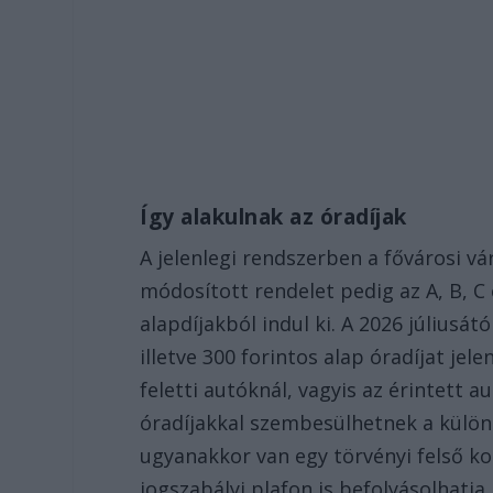
Így alakulnak az óradíjak
A jelenlegi rendszerben a fővárosi vá
módosított rendelet pedig az A, B, C
alapdíjakból indul ki. A 2026 júliusát
illetve 300 forintos alap óradíjat je
feletti autóknál, vagyis az érintett a
óradíjakkal szembesülhetnek a külön
ugyanakkor van egy törvényi felső kor
jogszabályi plafon is befolyásolhatja