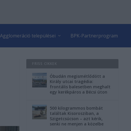
Agglomeráció települései
BPK-Partnerprogram
FRISS CIKKEK
Óbudán megismétlődött a
Király utcai tragédia:
frontális balesetben meghalt
egy kerékpáros a Bécsi úton
500 kilogrammos bombát
találtak Kisorosziban, a
Szigetcsúcson – azt kérik,
senki ne menjen a közelbe