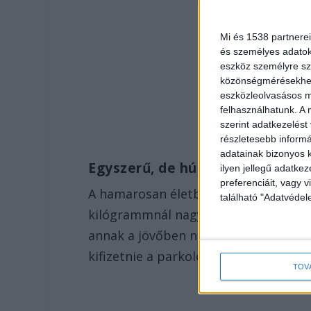
Mi és 1538 partnerei
és személyes adatoka
eszköz személyre sz
közönségmérésekhez 
eszközleolvasásos mó
felhasználhatunk. A 
szerint adatkezelést
részletesebb informác
adatainak bizonyos k
Egyszerű, de húsbavágó szabály
ilyen jellegű adatke
preferenciáit, vagy v
A hamarosan életbe lépő szabály lény
található "Adatvéde
kilógrammnál nagyobb tömegű autóva
annak a jövőben nem az alapdíjat, h
kifizetnie a parkolóautomatáknál vag
TOV