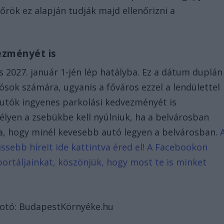
őrök ez alapján tudják majd ellenőrizni a
ezményét is
 2027. január 1-jén lép hatályba. Ez a dátum duplán
ósok számára, ugyanis a főváros ezzel a lendülettel
autók ingyenes parkolási kedvezményét is
élyen a zsebükbe kell nyúlniuk, ha a belvárosban
ja, hogy minél kevesebb autó legyen a belvárosban.
ssebb híreit ide kattintva éred el! A Facebookon
portáljainkat, köszönjük, hogy most te is minket
Fotó: BudapestKörnyéke.hu