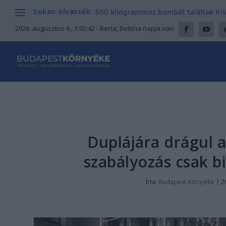
Sokan olvassák:
500 kilogrammos bombát találtak Kisor
2026. augusztus 6., 1:02:43
- Berta, Bettina napja van
Duplájára drágul a
szabályozás csak b
Írta:
Budapest Környéke
|
2