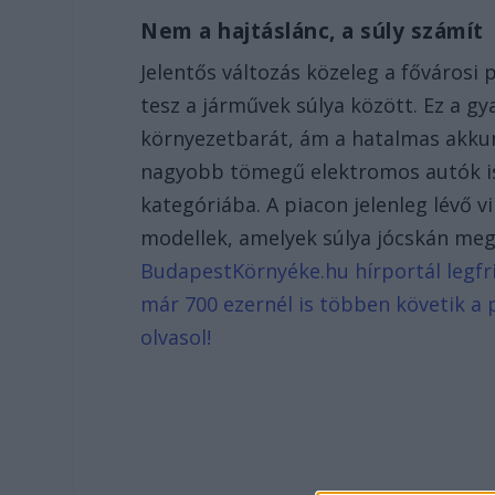
Nem a hajtáslánc, a súly számít
Jelentős változás közeleg a fővárosi
tesz a járművek súlya között. Ez a gy
környezetbarát, ám a hatalmas akkum
nagyobb tömegű elektromos autók is
kategóriába. A piacon jelenleg lévő 
modellek, amelyek súlya jócskán meg
BudapestKörnyéke.hu hírportál legfri
már 700 ezernél is többen követik a 
olvasol!