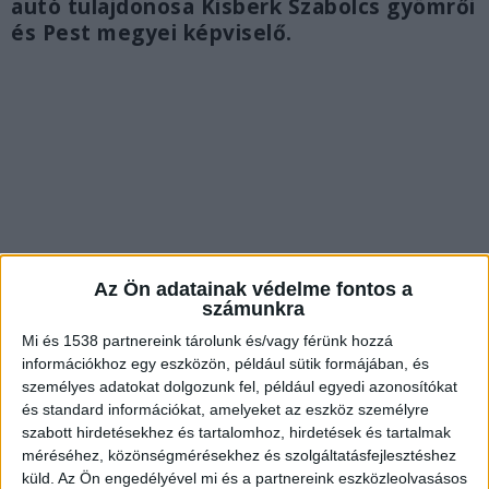
autó tulajdonosa Kisberk Szabolcs gyömrői
és Pest megyei képviselő.
Az Ön adatainak védelme fontos a
számunkra
Mi és 1538 partnereink tárolunk és/vagy férünk hozzá
információkhoz egy eszközön, például sütik formájában, és
személyes adatokat dolgozunk fel, például egyedi azonosítókat
Állatkínzókat leplezett le
és standard információkat, amelyeket az eszköz személyre
szabott hirdetésekhez és tartalomhoz, hirdetések és tartalmak
A Mi Hazánk szerint az ismeretlen tettes azért
méréséhez, közönségmérésekhez és szolgáltatásfejlesztéshez
támadhatta meg Kisberk autóját, mert a
küld.
Az Ön engedélyével mi és a partnereink eszközleolvasásos