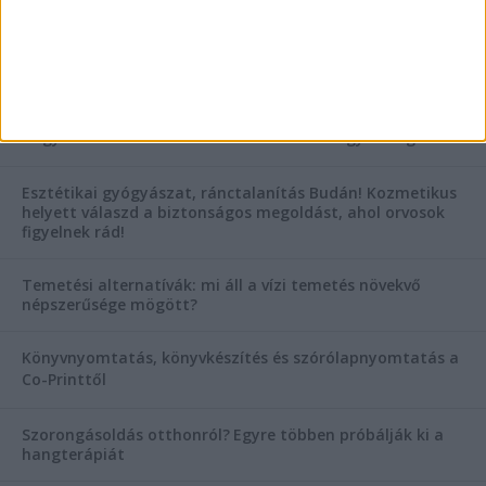
AKTUÁLIS IDŐJÁRÁS
KIEMELT TÁMOGATÓI TARTALOM
Hogyan válasszunk bérelt teherautót a nagy melegben?
Esztétikai gyógyászat, ránctalanítás Budán! Kozmetikus
helyett válaszd a biztonságos megoldást, ahol orvosok
figyelnek rád!
Temetési alternatívák: mi áll a vízi temetés növekvő
népszerűsége mögött?
Könyvnyomtatás, könyvkészítés és szórólapnyomtatás a
Co-Printtől
Szorongásoldás otthonról?
Egyre többen próbálják ki a
hangterápiát