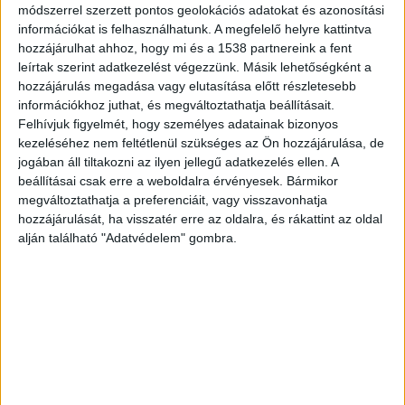
módszerrel szerzett pontos geolokációs adatokat és azonosítási
képviselő „hónapok óta napirenden tartja a
információkat is felhasználhatunk. A megfelelő helyre kattintva
gyömrői horrormenhelyként hírhedtté vált Kutya
hozzájárulhat ahhoz, hogy mi és a 1538 partnereink a fent
Mentsvár Menhely ügyét, de több illegális
leírtak szerint adatkezelést végezzünk. Másik lehetőségként a
hozzájárulás megadása vagy elutasítása előtt részletesebb
menhelyet és állatkínzót is leleplezett az elmúlt
információkhoz juthat, és megváltoztathatja beállításait.
hetekben”.
A Budapest és Környéke hírportál
Felhívjuk figyelmét, hogy személyes adatainak bizonyos
kezeléséhez nem feltétlenül szükséges az Ön hozzájárulása, de
legfrissebb híreit ide kattintva éred el! A
jogában áll tiltakozni az ilyen jellegű adatkezelés ellen. A
Facebookon már 252 ezernél is többen követnek
beállításai csak erre a weboldalra érvényesek. Bármikor
megváltoztathatja a preferenciáit, vagy visszavonhatja
minket.
hozzájárulását, ha visszatér erre az oldalra, és rákattint az oldal
alján található "Adatvédelem" gombra.