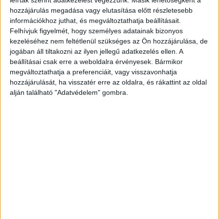
Házkutatást tartottak
leírtak szerint adatkezelést végezzünk. Másik lehetőségként a
hozzájárulás megadása vagy elutasítása előtt részletesebb
„A férjem nem követett el erőszakos
információkhoz juthat, és megváltoztathatja beállításait.
Felhívjuk figyelmét, hogy személyes adatainak bizonyos
cselekményt. Mindössze hangot adott a
kezeléséhez nem feltétlenül szükséges az Ön hozzájárulása, de
felháborodásának, és azt mondta: ha Orbán
jogában áll tiltakozni az ilyen jellegű adatkezelés ellen. A
Viktort jogtalanul elviszik, azt mi sem fogjuk szó
beállításai csak erre a weboldalra érvényesek. Bármikor
megváltoztathatja a preferenciáit, vagy visszavonhatja
nélkül hagyni. Ma reggel 6 órakor hét rendőr
hozzájárulását, ha visszatér erre az oldalra, és rákattint az oldal
jelent meg az otthonunkban. Házkutatást
alján található "Adatvédelem" gombra.
tartottak, majd elvitték a férjemet. Feleségként
ezt felfogni is nehéz. Számomra ez a mai
Magyarország egyik legmegrázóbb képe – erről
posztolt Szakács István megafonos influenszer
felesége – írja a
hang.hu.