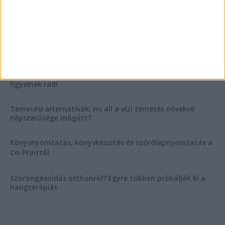
KIEMELT TÁMOGATÓI TARTALOM
Hogyan válasszunk bérelt teherautót a nagy melegben?
Esztétikai gyógyászat, ránctalanítás Budán! Kozmetikus
helyett válaszd a biztonságos megoldást, ahol orvosok
figyelnek rád!
Temetési alternatívák: mi áll a vízi temetés növekvő
népszerűsége mögött?
Könyvnyomtatás, könyvkészítés és szórólapnyomtatás a
Co-Printtől
Szorongásoldás otthonról?
Egyre többen próbálják ki a
hangterápiát