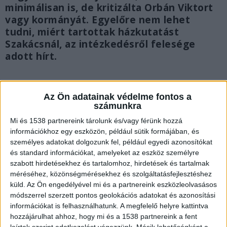
minimálisan is, de kritizálta Orbán Viktort
vagy kormányát. Egyelőre nem lehet
tudni, miért tartottak házkutatást
Szakácsnál, az intézkedésről felesége
adott hírt.
Az Ön adatainak védelme fontos a
számunkra
Mi és 1538 partnereink tárolunk és/vagy férünk hozzá
információkhoz egy eszközön, például sütik formájában, és
személyes adatokat dolgozunk fel, például egyedi azonosítókat
és standard információkat, amelyeket az eszköz személyre
szabott hirdetésekhez és tartalomhoz, hirdetések és tartalmak
méréséhez, közönségmérésekhez és szolgáltatásfejlesztéshez
küld.
Az Ön engedélyével mi és a partnereink eszközleolvasásos
módszerrel szerzett pontos geolokációs adatokat és azonosítási
információkat is felhasználhatunk. A megfelelő helyre kattintva
hozzájárulhat ahhoz, hogy mi és a 1538 partnereink a fent