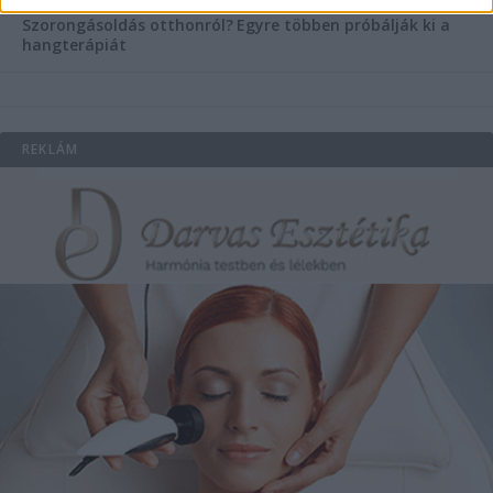
Szorongásoldás otthonról?
Egyre többen próbálják ki a
hangterápiát
REKLÁM