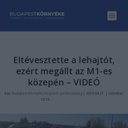
Eltévesztette a lehajtót,
ezért megállt az M1-es
közepén – VIDEÓ
Írta:
Budapest Környéke központi szerkesztőség
|
2019.04.27. | szombat:
10:19