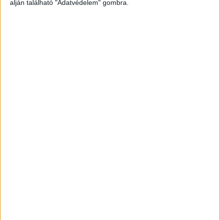
alján található "Adatvédelem" gombra.
Budaörsön, az M1/M7 autópálya közös szakaszán
történt az eset, amikor egy VW Polo sofőrje úgy
gondolta, a lehajtóval együtt öt sávos autópálya
közepén megáll megnézni, merre is kell mennie.