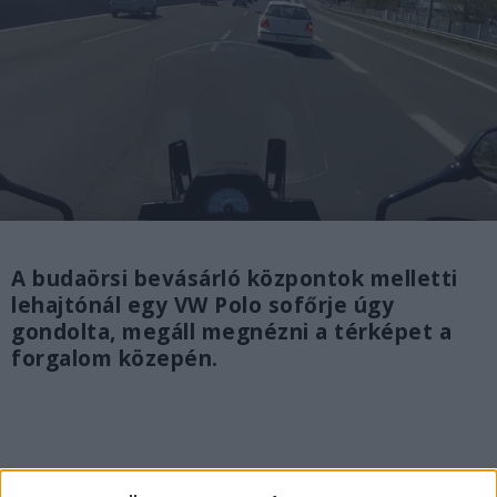
A budaörsi bevásárló központok melletti
lehajtónál egy VW Polo sofőrje úgy
gondolta, megáll megnézni a térképet a
forgalom közepén.