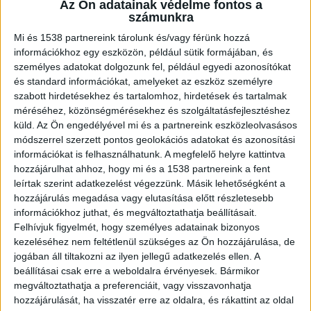
Az Ön adatainak védelme fontos a
számunkra
Mi és 1538 partnereink tárolunk és/vagy férünk hozzá
információkhoz egy eszközön, például sütik formájában, és
személyes adatokat dolgozunk fel, például egyedi azonosítókat
és standard információkat, amelyeket az eszköz személyre
szabott hirdetésekhez és tartalomhoz, hirdetések és tartalmak
méréséhez, közönségmérésekhez és szolgáltatásfejlesztéshez
küld.
Az Ön engedélyével mi és a partnereink eszközleolvasásos
módszerrel szerzett pontos geolokációs adatokat és azonosítási
A te sikered, a mi sikerünk! Gyere hozzánk
információkat is felhasználhatunk. A megfelelő helyre kattintva
hirdetésszervezőnek és vidd el minden hónapban
hozzájárulhat ahhoz, hogy mi és a 1538 partnereink a fent
leírtak szerint adatkezelést végezzünk. Másik lehetőségként a
a parádés jutalékod! A részletekért kattints ide!
hozzájárulás megadása vagy elutasítása előtt részletesebb
információkhoz juthat, és megváltoztathatja beállításait.
Felhívjuk figyelmét, hogy személyes adatainak bizonyos
kezeléséhez nem feltétlenül szükséges az Ön hozzájárulása, de
jogában áll tiltakozni az ilyen jellegű adatkezelés ellen. A
beállításai csak erre a weboldalra érvényesek. Bármikor
megváltoztathatja a preferenciáit, vagy visszavonhatja
hozzájárulását, ha visszatér erre az oldalra, és rákattint az oldal