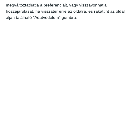
folytat az ismeretlen helyen tartózkodó Balogová
megváltoztathatja a preferenciáit, vagy visszavonhatja
Izabela és Szabó Ferenc Zoltán ügyében.
A
hozzájárulását, ha visszatér erre az oldalra, és rákattint az oldal
alján található "Adatvédelem" gombra.
hivatalos körözési adatokat ide kattintva éred el.