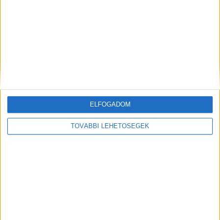
helyéről információval rendelkezik, akár
névtelensége megőrzése mellett tegyen
bejelentést a nap 24 órájában elérhető, 06-80-
555-111-es Telefontanú zöldszámán, illetve a 112-
es segélyhívó számon.
A Budapest és Környéke
hírportál legfrissebb híreit ide kattintva éred el!
A Facebookon már 252 ezernél is többen
ELFOGADOM
követnek minket.
TOVÁBBI LEHETŐSÉGEK
Kiemelt kép: őket keresi a rendőrség – Forrás:
police.hu