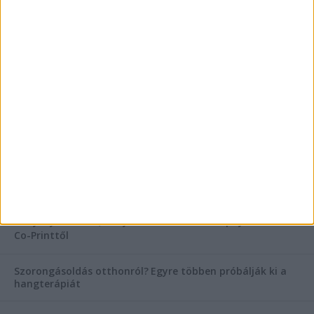
AKTUÁLIS IDŐJÁRÁS
KIEMELT TÁMOGATÓI TARTALOM
Hogyan válasszunk bérelt teherautót a nagy melegben?
Esztétikai gyógyászat, ránctalanítás Budán! Kozmetikus
helyett válaszd a biztonságos megoldást, ahol orvosok
figyelnek rád!
Temetési alternatívák: mi áll a vízi temetés növekvő
népszerűsége mögött?
Könyvnyomtatás, könyvkészítés és szórólapnyomtatás a
Co-Printtől
Szorongásoldás otthonról?
Egyre többen próbálják ki a
hangterápiát