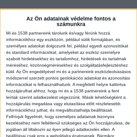
Az Ön adatainak védelme fontos a
számunkra
Mi és 1538 partnereink tárolunk és/vagy férünk hozzá
információkhoz egy eszközön, például sütik formájában, és
személyes adatokat dolgozunk fel, például egyedi azonosítókat
és standard információkat, amelyeket az eszköz személyre
szabott hirdetésekhez és tartalomhoz, hirdetések és tartalmak
méréséhez, közönségmérésekhez és szolgáltatásfejlesztéshez
küld.
Az Ön engedélyével mi és a partnereink eszközleolvasásos
módszerrel szerzett pontos geolokációs adatokat és azonosítási
információkat is felhasználhatunk. A megfelelő helyre kattintva
hozzájárulhat ahhoz, hogy mi és a 1538 partnereink a fent
leírtak szerint adatkezelést végezzünk. Másik lehetőségként a
Eljárás indult
hozzájárulás megadása vagy elutasítása előtt részletesebb
A Budapesti Rendőr-főkapitányság 21. Kerületi
információkhoz juthat, és megváltoztathatja beállításait.
Felhívjuk figyelmét, hogy személyes adatainak bizonyos
Rendőrkapitányság 01210-157/743/2025. és
kezeléséhez nem feltétlenül szükséges az Ön hozzájárulása, de
01210-157/744/2025. körözési számon eljárást
jogában áll tiltakozni az ilyen jellegű adatkezelés ellen. A
beállításai csak erre a weboldalra érvényesek. Bármikor