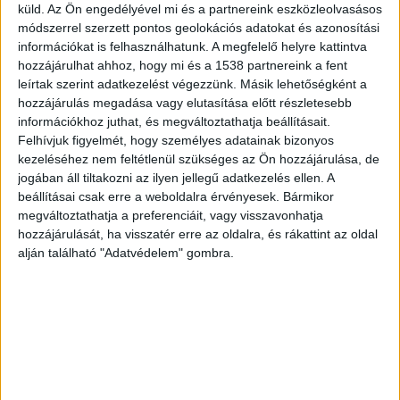
küld.
Az Ön engedélyével mi és a partnereink eszközleolvasásos
A színész szerint a felvétel tavaly készült a fóti
módszerrel szerzett pontos geolokációs adatokat és azonosítási
Károlyi István Gyermekközpontban, és a 2
információkat is felhasználhatunk. A megfelelő helyre kattintva
hozzájárulhat ahhoz, hogy mi és a 1538 partnereink a fent
másodperces videón az látható, hogy a
leírtak szerint adatkezelést végezzünk. Másik lehetőségként a
gyermekotthon egyik felügyelője fojtogatja a
hozzájárulás megadása vagy elutasítása előtt részletesebb
információkhoz juthat, és megváltoztathatja beállításait.
földön fekvő, 15-16 éves fiút. Molnár Áron szerint
Felhívjuk figyelmét, hogy személyes adatainak bizonyos
a fiú fogyatékossággal él, az arcát a személyiségi
kezeléséhez nem feltétlenül szükséges az Ön hozzájárulása, de
jogai miatt takarta ki. Azt is mondta, hogy az
jogában áll tiltakozni az ilyen jellegű adatkezelés ellen. A
beállításai csak erre a weboldalra érvényesek. Bármikor
erőszakot jelentették az igazgatónak, de „semmi
megváltoztathatja a preferenciáit, vagy visszavonhatja
nem történt” az ügyben.
A Budapest és Környéke
hozzájárulását, ha visszatér erre az oldalra, és rákattint az oldal
alján található "Adatvédelem" gombra.
hírportál legfrissebb híreit ide kattintva éred el!
A Facebookon már 252 ezernél is többen
követnek minket.