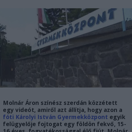
Molnár Áron színész szerdán közzétett
egy videót, amiről azt állítja, hogy azon a
fóti Károlyi István Gyermekközpont
egyik
felügyelője fojtogat egy földön fekvő, 15-
16 éves, fogyatékossággal élő fiút. Molnár