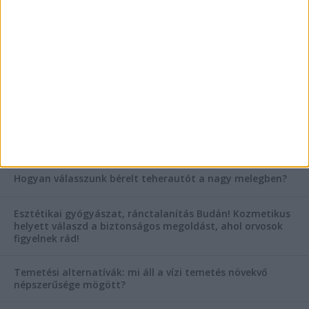
szegleteiben
Vászoncipők otthoni tisztítása – gyakorlati
tanácsok
AKTUÁLIS IDŐJÁRÁS
KIEMELT TÁMOGATÓI TARTALOM
Hogyan válasszunk bérelt teherautót a nagy melegben?
Esztétikai gyógyászat, ránctalanítás Budán! Kozmetikus
helyett válaszd a biztonságos megoldást, ahol orvosok
figyelnek rád!
Temetési alternatívák: mi áll a vízi temetés növekvő
népszerűsége mögött?