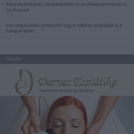
Könyvnyomtatás, könyvkészítés és szórólapnyomtatás a
Co-Printtől
Szorongásoldás otthonról?
Egyre többen próbálják ki a
hangterápiát
REKLÁM