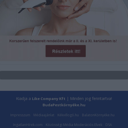
Kiadja a
| Minden jog fenntartva!
Like Company Kft
BudaPestkörnyéke.hu
Impresszum
Médiaajánlat
Kékvillogó.hu
BalatonKörnyéke.hu
IngatlanHírek.com
Közösségi Média Moderációs Elvek
DSA