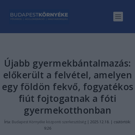
Újabb gyermekbántalmazás:
előkerült a felvétel, amelyen
egy földön fekvő, fogyatékos
fiút fojtogatnak a fóti
gyermekotthonban
Írta:
Budapest Környéke központi szerkesztőség
|
2025.12.18. | csütörtök:
9:26