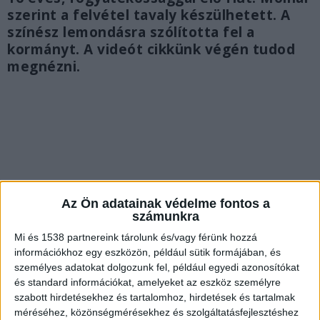
szerint a felvétel tavaly készülhetett. A
színész lemondásra szólította fel a
kormányt. A videót cikkünk végén tudod
megnézni.
Az Ön adatainak védelme fontos a
számunkra
Mi és 1538 partnereink tárolunk és/vagy férünk hozzá
információkhoz egy eszközön, például sütik formájában, és
személyes adatokat dolgozunk fel, például egyedi azonosítókat
és standard információkat, amelyeket az eszköz személyre
szabott hirdetésekhez és tartalomhoz, hirdetések és tartalmak
Fogyatékos fiút bántalmaznak
méréséhez, közönségmérésekhez és szolgáltatásfejlesztéshez