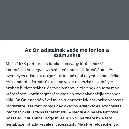
Az Ön adatainak védelme fontos a
számunkra
Mi és 1538 partnereink tárolunk és/vagy férünk hozzá
információkhoz egy eszközön, például sütik formájában, és
személyes adatokat dolgozunk fel, például egyedi azonosítókat
és standard információkat, amelyeket az eszköz személyre
Rádőlt egy fa egy munkásra
szabott hirdetésekhez és tartalomhoz, hirdetések és tartalmak
méréséhez, közönségmérésekhez és szolgáltatásfejlesztéshez
Csütörtök dél körül Budakeszin, fakitermelés
küld.
Az Ön engedélyével mi és a partnereink eszközleolvasásos
közben megsérült egy munkás. A favágó
módszerrel szerzett pontos geolokációs adatokat és azonosítási
információkat is felhasználhatunk. A megfelelő helyre kattintva
sérülései olyan súlyosak, hogy mentőhelikopter
hozzájárulhat ahhoz, hogy mi és a 1538 partnereink a fent
érkezett a helyszínre.
A BudaPestkörnyeke.hu
leírtak szerint adatkezelést végezzünk. Másik lehetőségként a