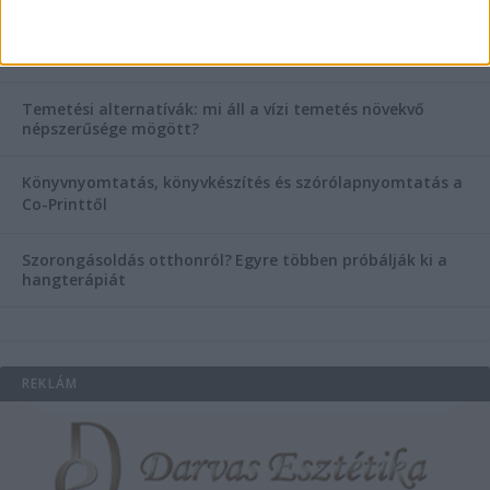
Esztétikai gyógyászat, ránctalanítás Budán! Kozmetikus
helyett válaszd a biztonságos megoldást, ahol orvosok
figyelnek rád!
Temetési alternatívák: mi áll a vízi temetés növekvő
népszerűsége mögött?
Könyvnyomtatás, könyvkészítés és szórólapnyomtatás a
Co-Printtől
Szorongásoldás otthonról?
Egyre többen próbálják ki a
hangterápiát
REKLÁM