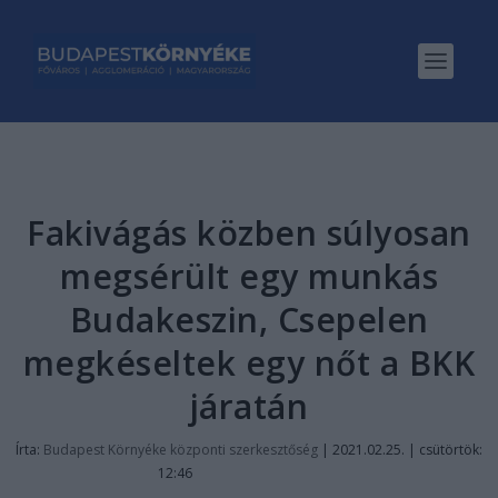
Fakivágás közben súlyosan
megsérült egy munkás
Budakeszin, Csepelen
megkéseltek egy nőt a BKK
járatán
Írta:
Budapest Környéke központi szerkesztőség
|
2021.02.25. | csütörtök:
12:46