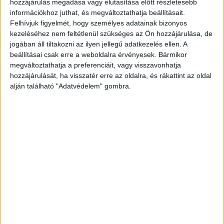
hozzájárulás megadása vagy elutasítása előtt részletesebb
legfrissebb híreit ide kattintva éred el.
információkhoz juthat, és megváltoztathatja beállításait.
Felhívjuk figyelmét, hogy személyes adatainak bizonyos
kezeléséhez nem feltétlenül szükséges az Ön hozzájárulása, de
jogában áll tiltakozni az ilyen jellegű adatkezelés ellen. A
beállításai csak erre a weboldalra érvényesek. Bármikor
megváltoztathatja a preferenciáit, vagy visszavonhatja
hozzájárulását, ha visszatér erre az oldalra, és rákattint az oldal
alján található "Adatvédelem" gombra.
Itt történt az eset
Az eset a Virágvölgy utcában történt