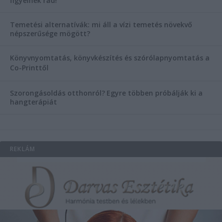
figyelnek rád!
Temetési alternatívák: mi áll a vízi temetés növekvő
népszerűsége mögött?
Könyvnyomtatás, könyvkészítés és szórólapnyomtatás a
Co-Printtől
Szorongásoldás otthonról?
Egyre többen próbálják ki a
hangterápiát
REKLÁM