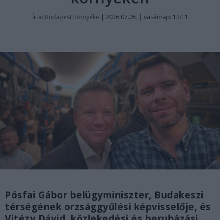
Írta:
Budapest Környéke
|
2026.07.05. | vasárnap: 12:11
Pósfai Gábor belügyminiszter, Budakeszi
térségének orzsággyűlési képvisselője, és
Vitézy Dávid, közlekedési és beruházási