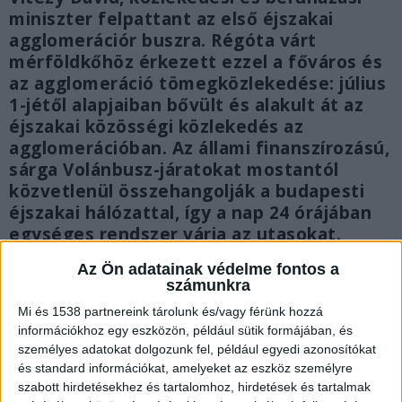
miniszter felpattant az első éjszakai
agglomerációr buszra. Régóta várt
mérföldkőhöz érkezett ezzel a főváros és
az agglomeráció tömegközlekedése: július
1-jétől alapjaiban bővült és alakult át az
éjszakai közösségi közlekedés az
agglomerációban. Az állami finanszírozású,
sárga Volánbusz-járatokat mostantól
közvetlenül összehangolják a budapesti
éjszakai hálózattal, így a nap 24 órájában
egységes rendszer várja az utasokat.
Az Ön adatainak védelme fontos a
számunkra
Mi és 1538 partnereink tárolunk és/vagy férünk hozzá
információkhoz egy eszközön, például sütik formájában, és
személyes adatokat dolgozunk fel, például egyedi azonosítókat
és standard információkat, amelyeket az eszköz személyre
szabott hirdetésekhez és tartalomhoz, hirdetések és tartalmak