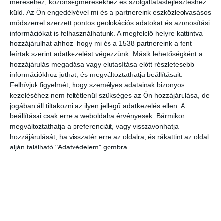
méréséhez, közönségmérésekhez és szolgáltatásfejlesztéshez
küld.
Az Ön engedélyével mi és a partnereink eszközleolvasásos
módszerrel szerzett pontos geolokációs adatokat és azonosítási
információkat is felhasználhatunk. A megfelelő helyre kattintva
hozzájárulhat ahhoz, hogy mi és a 1538 partnereink a fent
leírtak szerint adatkezelést végezzünk. Másik lehetőségként a
hozzájárulás megadása vagy elutasítása előtt részletesebb
Hatalmas és régóta várt mérföldkőhöz
információkhoz juthat, és megváltoztathatja beállításait.
érkezett a főváros és a környező
Felhívjuk figyelmét, hogy személyes adatainak bizonyos
kezeléséhez nem feltétlenül szükséges az Ön hozzájárulása, de
települések tömegközlekedése: július 1-
jogában áll tiltakozni az ilyen jellegű adatkezelés ellen. A
jétől alapjaiban bővült és alakult át az
beállításai csak erre a weboldalra érvényesek. Bármikor
éjszakai közösségi közlekedés az
megváltoztathatja a preferenciáit, vagy visszavonhatja
agglomerációban. Az állami finanszírozású,
hozzájárulását, ha visszatér erre az oldalra, és rákattint az oldal
sárga Volánbusz-járatokat mostantól
alján található "Adatvédelem" gombra.
közvetlenül összehangolják a budapesti
éjszakai hálózattal, így a nap 24 órájában
egységes rendszer várja az utasokat.
Éjszakai buszozás az agglomerációba