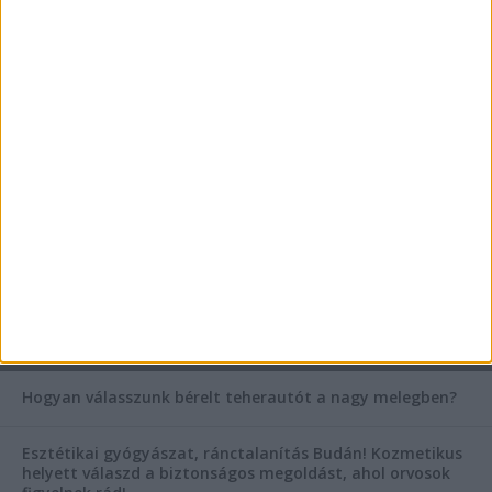
Az árnyékliliom szerepe a kertek árnyékos
szegleteiben
Vászoncipők otthoni tisztítása – gyakorlati
tanácsok
Mitől működik jól egy üzlettéri display?
AKTUÁLIS IDŐJÁRÁS
KIEMELT TÁMOGATÓI TARTALOM
Hogyan válasszunk bérelt teherautót a nagy melegben?
Esztétikai gyógyászat, ránctalanítás Budán! Kozmetikus
helyett válaszd a biztonságos megoldást, ahol orvosok