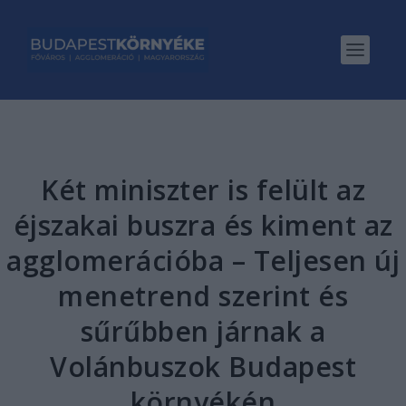
Két miniszter is felült az
éjszakai buszra és kiment az
agglomerációba – Teljesen új
menetrend szerint és
sűrűbben járnak a
Volánbuszok Budapest
környékén