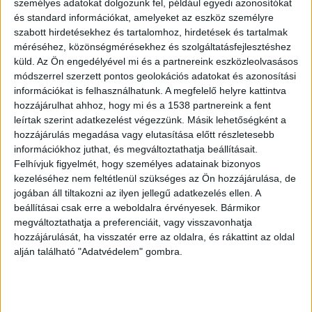
személyes adatokat dolgozunk fel, például egyedi azonosítókat
Rejtélyes utolsó üzenet Regensburgnál
és standard információkat, amelyeket az eszköz személyre
szabott hirdetésekhez és tartalomhoz, hirdetések és tartalmak
A két barát július 3-án, péntek este indult útnak
méréséhez, közönségmérésekhez és szolgáltatásfejlesztéshez
küld.
Az Ön engedélyével mi és a partnereink eszközleolvasásos
Debrecenből Németországba, ahol autót akartak
módszerrel szerzett pontos geolokációs adatokat és azonosítási
venni, majd a két kocsival együtt tértek volna
információkat is felhasználhatunk. A megfelelő helyre kattintva
haza vasárnap. Az osztrák-német határt még
hozzájárulhat ahhoz, hogy mi és a 1538 partnereink a fent
leírtak szerint adatkezelést végezzünk. Másik lehetőségként a
gond nélkül átlépték. Zoltán este még küldött
hozzájárulás megadása vagy elutasítása előtt részletesebb
egy fotót és egy GPS-koordinátát a gyermeke
információkhoz juthat, és megváltoztathatja beállításait.
Felhívjuk figyelmét, hogy személyes adatainak bizonyos
édesanyjának: a jel szerint Regensburg
kezeléséhez nem feltétlenül szükséges az Ön hozzájárulása, de
környékén, az E45-ös európai úton haladtak.
jogában áll tiltakozni az ilyen jellegű adatkezelés ellen. A
beállításai csak erre a weboldalra érvényesek. Bármikor
Azóta senki nem tud semmit róluk. Mobiljaik
megváltoztathatja a preferenciáit, vagy visszavonhatja
kikapcsolva, az SM 23 FGL rendszámú, szürke VW
hozzájárulását, ha visszatér erre az oldalra, és rákattint az oldal
gépkocsinak is nyoma veszett.
A
alján található "Adatvédelem" gombra.
BudapestKörnyéke.hu hírportál legfrissebb híreit
ide kattintva éred el! A Facebookon már 700