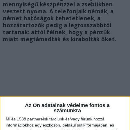
mennyiségű készpénzzel a zsebükben
veszett nyoma. A telefonjaik némák, a
német hatóságok tehetetlenek, a
hozzátartozók pedig a legrosszabbtól
tartanak: attól félnek, hogy a pénzük
miatt megtámadták és kirabolták őket.
Az Ön adatainak védelme fontos a
számunkra
Mi és 1538 partnereink tárolunk és/vagy férünk hozzá
információkhoz egy eszközön, például sütik formájában, és