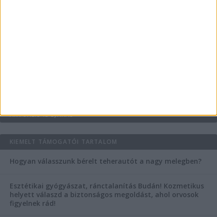
Az árnyékliliom szerepe a kertek árnyékos
szegleteiben
Vászoncipők otthoni tisztítása – gyakorlati
tanácsok
AKTUÁLIS IDŐJÁRÁS
KIEMELT TÁMOGATÓI TARTALOM
Hogyan válasszunk bérelt teherautót a nagy melegben?
Esztétikai gyógyászat, ránctalanítás Budán! Kozmetikus
helyett válaszd a biztonságos megoldást, ahol orvosok
figyelnek rád!