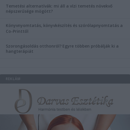
Temetési alternatívák: mi áll a vízi temetés növekvő
népszerűsége mögött?
Könyvnyomtatás, könyvkészítés és szórólapnyomtatás a
Co-Printtől
Szorongásoldás otthonról?
Egyre többen próbálják ki a
hangterápiát
REKLÁM