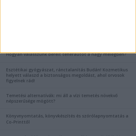
tanácsok
AKTUÁLIS IDŐJÁRÁS
KIEMELT TÁMOGATÓI TARTALOM
Hogyan válasszunk bérelt teherautót a nagy melegben?
Esztétikai gyógyászat, ránctalanítás Budán! Kozmetikus
helyett válaszd a biztonságos megoldást, ahol orvosok
figyelnek rád!
Temetési alternatívák: mi áll a vízi temetés növekvő
népszerűsége mögött?
Könyvnyomtatás, könyvkészítés és szórólapnyomtatás a
Co-Printtől