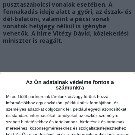
pusztaszabolcsi vonalak esetében. A
fennakadás ideje alatt a győri, az észak- és
dél-balatoni, valamint a pécsi vonali
vonatok helyjegy nélkül is igénybe
vehetők. A hírre Vitézy Dávid, közlekedési
miniszter is reagált.
Az Ön adatainak védelme fontos a
számunkra
Mi és 1538 partnereink tárolunk és/vagy férünk hozzá
információkhoz egy eszközön, például sütik formájában, és
személyes adatokat dolgozunk fel, például egyedi azonosítókat
és standard információkat, amelyeket az eszköz személyre
szabott hirdetésekhez és tartalomhoz, hirdetések és tartalmak
méréséhez, közönségmérésekhez és szolgáltatásfejlesztéshez
küld.
Az Ön engedélyével mi és a partnereink eszközleolvasásos