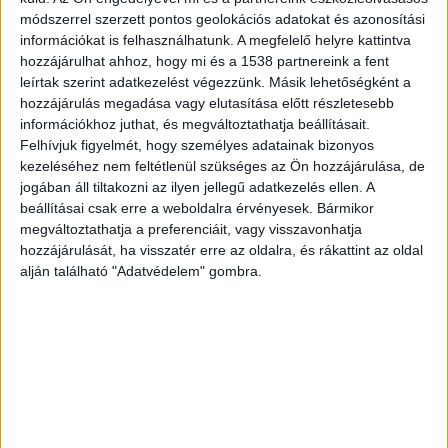
módszerrel szerzett pontos geolokációs adatokat és azonosítási
Kigyulladt mozdony
információkat is felhasználhatunk. A megfelelő helyre kattintva
A miniszter közösségi oldalán azt írta, hogy
hozzájárulhat ahhoz, hogy mi és a 1538 partnereink a fent
leírtak szerint adatkezelést végezzünk. Másik lehetőségként a
“nemrég Kelenföld állomáson kigyulladt egy 27
hozzájárulás megadása vagy elutasítása előtt részletesebb
éves, még a Lázár-korszakban bérelt használt
információkhoz juthat, és megváltoztathatja beállításait.
Felhívjuk figyelmét, hogy személyes adatainak bizonyos
francia villanymozdony. A legfontosabb, hogy
kezeléséhez nem feltétlenül szükséges az Ön hozzájárulása, de
személyi sérülés nem történt, de a
jogában áll tiltakozni az ilyen jellegű adatkezelés ellen. A
beállításai csak erre a weboldalra érvényesek. Bármikor
katasztrófavédelem az állomás teljes lezárását
megváltoztathatja a preferenciáit, vagy visszavonhatja
rendelte el, emiatt a Kelenföldre befutó nyugat-
hozzájárulását, ha visszatér erre az oldalra, és rákattint az oldal
magyarországi vonalakon fennakadások vannak
alján található "Adatvédelem" gombra.
Pünkösdhétfőn délután. A győri fovonalon a
forgalom kb. 25 perc fennakadás után újraindult,
a balatoni és pécsi vonalon még tart az oltás
idejére elrendelt áramtalanítás”.
A
BudapestKörnyéke.hu hírportál legfrissebb híreit