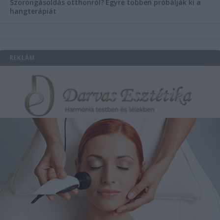
Szorongásoldás otthonról?
Egyre többen próbálják ki a
hangterápiát
REKLÁM