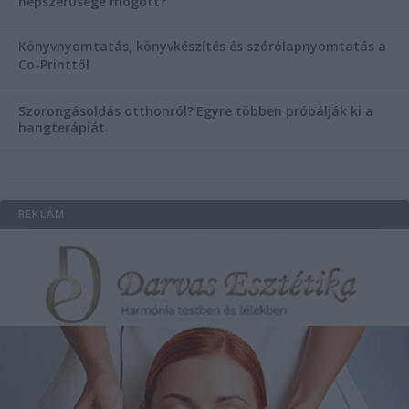
népszerűsége mögött?
Könyvnyomtatás, könyvkészítés és szórólapnyomtatás a
Co-Printtől
Szorongásoldás otthonról?
Egyre többen próbálják ki a
hangterápiát
REKLÁM