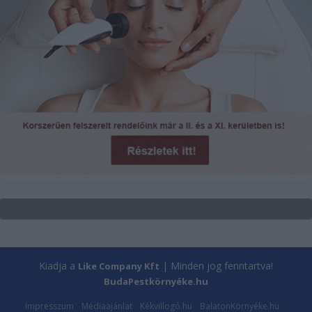
Kiadja a
| Minden jog fenntartva!
Like Company Kft
BudaPestkörnyéke.hu
Impresszum
Médiaajánlat
Kékvillogó.hu
BalatonKörnyéke.hu