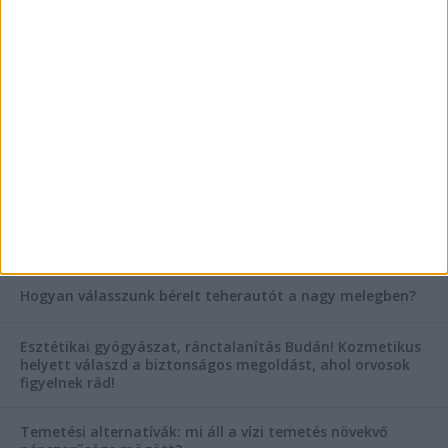
Vászoncipők otthoni tisztítása – gyakorlati
tanácsok
Mitől működik jól egy üzlettéri display?
AKTUÁLIS IDŐJÁRÁS
KIEMELT TÁMOGATÓI TARTALOM
Hogyan válasszunk bérelt teherautót a nagy melegben?
Esztétikai gyógyászat, ránctalanítás Budán! Kozmetikus
helyett válaszd a biztonságos megoldást, ahol orvosok
figyelnek rád!
Temetési alternatívák: mi áll a vízi temetés növekvő