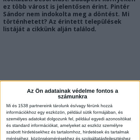
ez több várost is jelentősen érint. Pintér
Sándor nem indokolta meg a döntést. Mi
történhetett? Az érintett települések
listáját a cikkünk alján találod.
Az Ön adatainak védelme fontos a
számunkra
Mi és 1538 partnereink tárolunk és/vagy férünk hozzá
információkhoz egy eszközön, például sütik formájában, és
személyes adatokat dolgozunk fel, például egyedi azonosítókat
és standard információkat, amelyeket az eszköz személyre
szabott hirdetésekhez és tartalomhoz, hirdetések és tartalmak
Három katasztrófavédelmi osztály
méréséhez, közönségmérésekhez és szolgáltatásfejlesztéshez