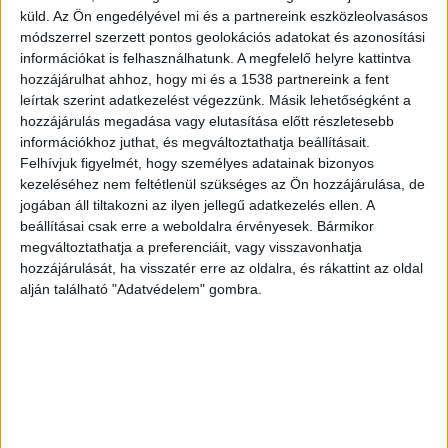
küld.
Az Ön engedélyével mi és a partnereink eszközleolvasásos
A Katasztrófavédelem Magyarország valamennyi
módszerrel szerzett pontos geolokációs adatokat és azonosítási
települését három katasztrófavédelmi osztályba
információkat is felhasználhatunk. A megfelelő helyre kattintva
sorolják. I. a legveszélyesebb, II. Közepes és III.
hozzájárulhat ahhoz, hogy mi és a 1538 partnereink a fent
leírtak szerint adatkezelést végezzünk. Másik lehetőségként a
veszélyes, de könnyen kezelhető kategóriákba. A
hozzájárulás megadása vagy elutasítása előtt részletesebb
besorolási eredményeket mind a természeti,
információkhoz juthat, és megváltoztathatja beállításait.
Felhívjuk figyelmét, hogy személyes adatainak bizonyos
mind az épített környezet dinamikus változása
kezeléséhez nem feltétlenül szükséges az Ön hozzájárulása, de
miatt évenként felülvizsgálják.
A Budapest és
jogában áll tiltakozni az ilyen jellegű adatkezelés ellen. A
beállításai csak erre a weboldalra érvényesek. Bármikor
Környéke hírportál legfrissebb híreit ide
megváltoztathatja a preferenciáit, vagy visszavonhatja
kattintva éred el! A Facebookon már 252 ezernél
hozzájárulását, ha visszatér erre az oldalra, és rákattint az oldal
is többen követnek minket.
alján található "Adatvédelem" gombra.