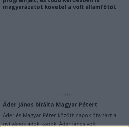
magyarázatot követel a volt államfőtől.
Áder János bírálta Magyar Pétert
Áder és Magyar Péter között napok óta tart a
nyilvános adok-kapok. Áder János volt