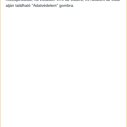
alján található "Adatvédelem" gombra.
„Közpénz-kilapátolás”
Az ezt követő kormányszóvivői tájékoztatón
Magyar Péter éles kritikát fogalmazott meg a
korábbi államfővel szemben. A Tisza Párt
vezetője kijelentette, hogy az Áder János által