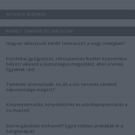
AKTUÁLIS IDŐJÁRÁS
KIEMELT TÁMOGATÓI TARTALOM
Hogyan válasszunk bérelt teherautót a nagy melegben?
Esztétikai gyógyászat, ránctalanítás Budán! Kozmetikus
helyett válaszd a biztonságos megoldást, ahol orvosok
figyelnek rád!
Temetési alternatívák: mi áll a vízi temetés növekvő
népszerűsége mögött?
Könyvnyomtatás, könyvkészítés és szórólapnyomtatás a
Co-Printtől
Szorongásoldás otthonról?
Egyre többen próbálják ki a
hangterápiát