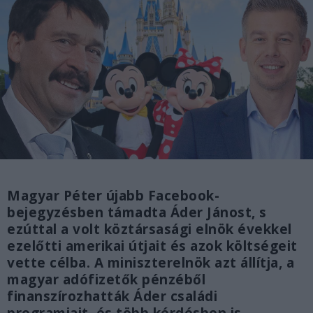
Magyar Péter újabb Facebook-
bejegyzésben támadta Áder Jánost, s
ezúttal a volt köztársasági elnök évekkel
ezelőtti amerikai útjait és azok költségeit
vette célba. A miniszterelnök azt állítja, a
magyar adófizetők pénzéből
finanszírozhatták Áder családi
programjait, és több kérdésben is