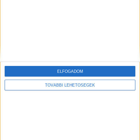
ünnepelték 2 napos New York-i
kiruccanással, helikopteres városnézéssel,
adófizetői pénzen?
tényleg a magyar emberek állták a több
százezres belepőket a vidámparkba
(Disneyland)?
ELFOGADOM
tényleg nem volt megfelelő az 1,3 millió
TOVÁBBI LEHETŐSÉGEK
adófizetői pénzen foglalt elnöki lakosztály
Miamiban, és utasítást adott elnök úr,
hogy foglaljanak másik egymillióért
Disneylandhez közel, Orlandóba?”
Álljon ki a magyarok elé!