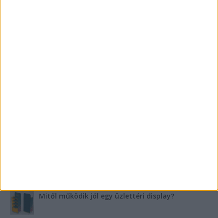
FRISS SZPONZORÁLT CIKKEK
Szebb fogsor fogszabályozás nélkül?
Teraszszezon az agglomerációban: így
védekezzünk a nyári kánikula ellen
Az árnyékliliom szerepe a kertek árnyékos
szegleteiben
Vászoncipők otthoni tisztítása – gyakorlati
tanácsok
Mitől működik jól egy üzlettéri display?