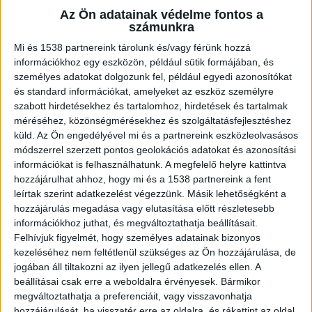
köztársasági elnök egy podcastban arról beszélt,
Az Ön adatainak védelme fontos a
számunkra
hogy Sulyok Tamás tervezett elmozdítása
alkotmányellenes, az államfő tevékenységével
Mi és 1538 partnereink tárolunk és/vagy férünk hozzá
információkhoz egy eszközön, például sütik formájában, és
kapcsolatos politikai és jogi vélemény két
személyes adatokat dolgozunk fel, például egyedi azonosítókat
különböző dolog, és politikai véleményekből nem
és standard információkat, amelyeket az eszköz személyre
szabott hirdetésekhez és tartalomhoz, hirdetések és tartalmak
következhetnek jogi eljárások. Áder János szerint
méréséhez, közönségmérésekhez és szolgáltatásfejlesztéshez
a jelenlegi helyzet alkotmányos puccsnak, közjogi
küld.
Az Ön engedélyével mi és a partnereink eszközleolvasásos
módszerrel szerzett pontos geolokációs adatokat és azonosítási
szőnyegbombázásnak, hideg polgárháború
információkat is felhasználhatunk. A megfelelő helyre kattintva
kezdetének vagy egy orwelli világ
hozzájárulhat ahhoz, hogy mi és a 1538 partnereink a fent
megérkezésének is nevezhető.
A
leírtak szerint adatkezelést végezzünk. Másik lehetőségként a
hozzájárulás megadása vagy elutasítása előtt részletesebb
BudapestKörnyéke.hu hírportál legfrissebb
információkhoz juthat, és megváltoztathatja beállításait.
fővárosi és agglomerációs híreit ide kattintva
Felhívjuk figyelmét, hogy személyes adatainak bizonyos
kezeléséhez nem feltétlenül szükséges az Ön hozzájárulása, de
éred el!
jogában áll tiltakozni az ilyen jellegű adatkezelés ellen. A
beállításai csak erre a weboldalra érvényesek. Bármikor
megváltoztathatja a preferenciáit, vagy visszavonhatja
hozzájárulását, ha visszatér erre az oldalra, és rákattint az oldal