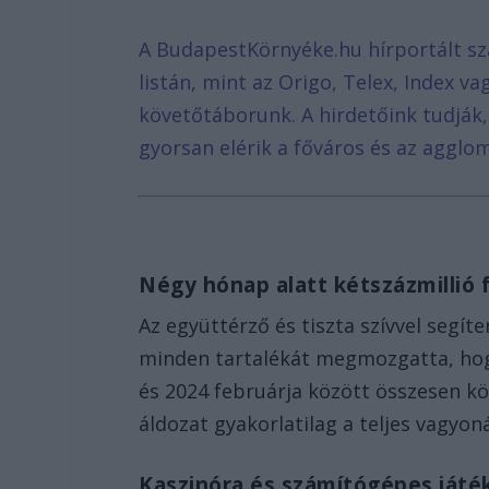
A BudapestKörnyéke.hu hírportált sz
listán, mint az Origo, Telex, Index v
követőtáborunk. A hirdetőink tudják
gyorsan elérik a főváros és az agglom
Négy hónap alatt kétszázmillió 
Az együttérző és tiszta szívvel segít
minden tartalékát megmozgatta, hog
és 2024 februárja között összesen köze
áldozat gyakorlatilag a teljes vagyo
Kaszinóra és számítógépes játé