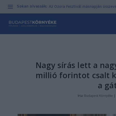
Sokan olvassák:
Az Ozora Fesztivál másnapján összeves
Nagy sírás lett a na
millió forintot csalt
a gá
Írta:
Budapest Környéke