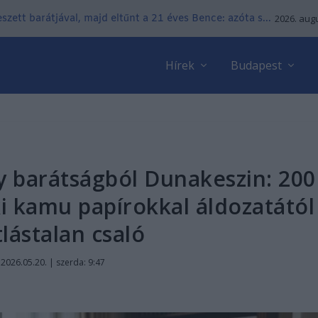
zett barátjával, majd eltűnt a 21 éves Bence: azóta s...
2026. augu
Hírek
Budapest
gy barátságból Dunakeszin: 200
 ki kamu papírokkal áldozatától
tlástalan csaló
|
2026.05.20. | szerda: 9:47