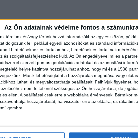
Az Ön adatainak védelme fontos a számunkr
nk tárolunk és/vagy férünk hozzá információkhoz egy eszközön, példáu
t dolgozunk fel, például egyedi azonosítókat és standard információk
abott hirdetésekhez és tartalomhoz, hirdetések és tartalmak méréséhe
és szolgáltatásfejlesztéshez küld.
Az Ön engedélyével mi és a partne
dszerrel szerzett pontos geolokációs adatokat és azonosítási informác
megfelelő helyre kattintva hozzájárulhat ahhoz, hogy mi és a 1538 partne
i helyzetére és hirtelen jött nehézségeire
 végezzünk. Másik lehetőségként a hozzájárulás megadása vagy elutasí
sönöket az idős embertől. Később, ahogy látta, hog
iókhoz juthat, és megváltoztathatja beállításait.
Felhívjuk figyelmét, 
egyre merészebb és bonyolultabb történetekkel állt
ezeléséhez nem feltétlenül szükséges az Ön hozzájárulása, de jogában 
zelés ellen. A beállításai csak erre a weboldalra érvényesek. Bármikor m
y rendkívül kedvezően megszerezhetne egy
isszavonhatja hozzájárulását, ha visszatér erre az oldalra, és rákattint a
n ki kell fizetnie a lakással kapcsolatos
lem" gombra.