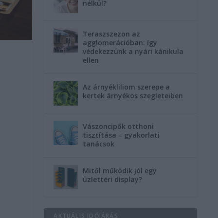
nélkül?
Teraszszezon az
agglomerációban: így
védekezzünk a nyári kánikula
ellen
Az árnyékliliom szerepe a
kertek árnyékos szegleteiben
Vászoncipők otthoni
tisztítása – gyakorlati
tanácsok
Mitől működik jól egy
üzlettéri display?
AKTUÁLIS IDŐJÁRÁS