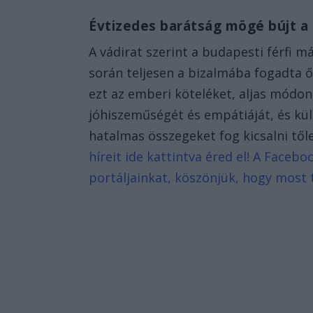
Évtizedes barátság mögé bújt a
A vádirat szerint a budapesti férfi má
során teljesen a bizalmába fogadta ő
ezt az emberi köteléket, aljas módon
jóhiszeműségét és empátiáját, és kül
hatalmas összegeket fog kicsalni től
híreit ide kattintva éred el! A Faceb
portáljainkat, köszönjük, hogy most t