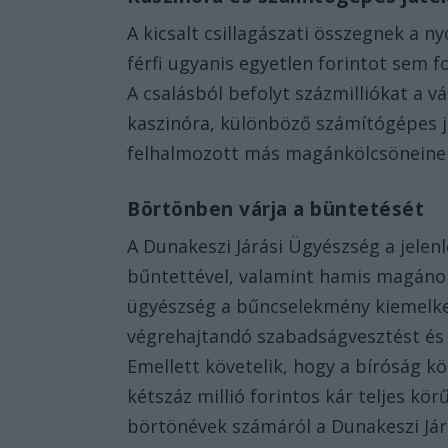
A kicsalt csillagászati összegnek a n
férfi ugyanis egyetlen forintot sem f
A csalásból befolyt százmilliókat a v
kaszinóra, különböző számítógépes j
felhalmozott más magánkölcsöneinek 
Börtönben várja a büntetését
A Dunakeszi Járási Ügyészség a jelenl
bűntettével, valamint hamis magánoki
ügyészség a bűncselekmény kiemelked
végrehajtandó szabadságvesztést és a
Emellett követelik, hogy a bíróság kö
kétszáz millió forintos kár teljes kö
börtönévek számáról a Dunakeszi Jár