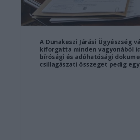
A Dunakeszi Járási Ügyészség vá
kiforgatta minden vagyonából id
bírósági és adóhatósági dokumen
csillagászati összeget pedig eg