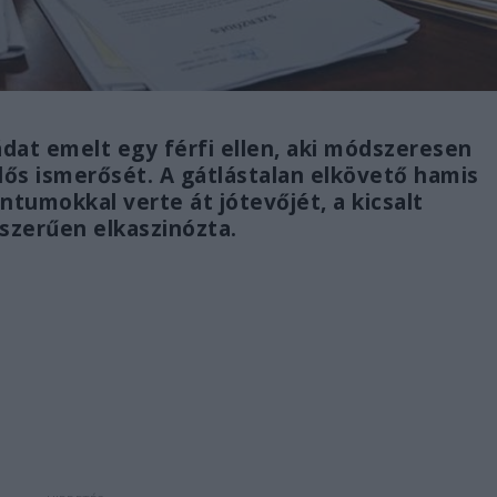
dat emelt egy férfi ellen, aki módszeresen
ős ismerősét. A gátlástalan elkövető hamis
tumokkal verte át jótevőjét, a kicsalt
yszerűen elkaszinózta.