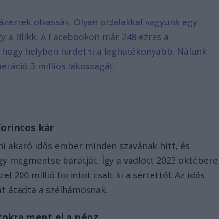
ázezrek olvassák. Olyan oldalakkal vagyunk egy
agy a Blikk. A Facebookon már 248 ezres a
, hogy helyben hirdetni a leghatékonyabb. Nálunk
eráció 3 milliós lakosságát.
forintos kár
eni akaró idős ember minden szavának hitt, és
y megmentse barátját. Így a vádlott 2023 októbere
l 200 millió forintot csalt ki a sértettől. Az idős
nát átadta a szélhámosnak.
kokra ment el a pénz