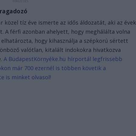
 ragadozó
r közel tíz éve ismerte az idős áldozatát, aki az éve
t. A férfi azonban ahelyett, hogy meghálálta volna
 elhatározta, hogy kihasználja a szépkorú sértett
önböző valótlan, kitalált indokokra hivatkozva
e.
A BudapestKörnyéke.hu hírportál legfrissebb
ookon már 700 ezernél is többen követik a
e is minket olvasol!