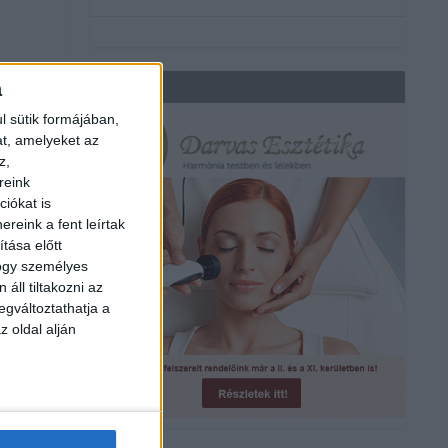
a
REKLÁM
l sütik formájában,
at, amelyeket az
z,
reink
iókat is
reink a fent leírtak
tása előtt
y
hogy személyes
áll tiltakozni az
egváltoztathatja a
z oldal alján