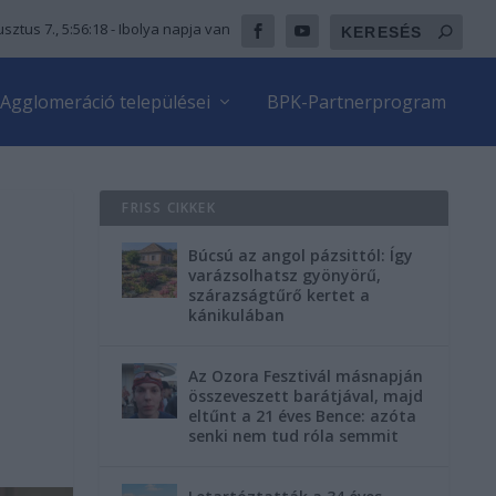
sztus 7., 5:56:20
- Ibolya napja van
Agglomeráció települései
BPK-Partnerprogram
FRISS CIKKEK
Búcsú az angol pázsittól: Így
varázsolhatsz gyönyörű,
szárazságtűrő kertet a
kánikulában
Az Ozora Fesztivál másnapján
összeveszett barátjával, majd
eltűnt a 21 éves Bence: azóta
senki nem tud róla semmit