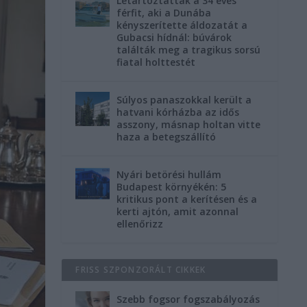
Letartóztatták a 34 éves
férfit, aki a Dunába
kényszerítette áldozatát a
Gubacsi hídnál: búvárok
találták meg a tragikus sorsú
fiatal holttestét
Súlyos panaszokkal került a
hatvani kórházba az idős
asszony, másnap holtan vitte
haza a betegszállító
Nyári betörési hullám
Budapest környékén: 5
kritikus pont a kerítésen és a
kerti ajtón, amit azonnal
ellenőrizz
FRISS SZPONZORÁLT CIKKEK
Szebb fogsor fogszabályozás