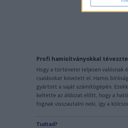
TOV
Profi hamisítványokkal téveszt
Hogy a történetei teljesen valósnak 
csalásokat követett el. Hamis bíróság
gyártott a saját számítógépén. Ezek
keltette az áldozat előtt, hogy a ha
fognak visszautalni neki, így a kölc
Tudtad?