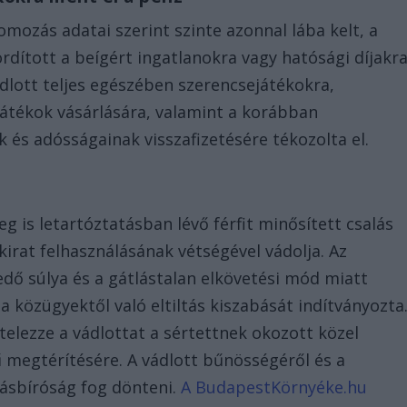
yomozás adatai szerint szinte azonnal lába kelt, a
ordított a beígért ingatlanokra vagy hatósági díjakra
ádlott teljes egészében szerencsejátékokra,
átékok vásárlására, valamint a korábban
és adósságainak visszafizetésére tékozolta el.
eg is letartóztatásban lévő férfit minősített csalás
rat felhasználásának vétségével vádolja. Az
ő súlya és a gátlástalan elkövetési mód miatt
 közügyektől való eltiltás kiszabását indítványozta
telezze a vádlottat a sértettnek okozott közel
rű megtérítésére. A vádlott bűnösségéről és a
ásbíróság fog dönteni.
A BudapestKörnyéke.hu