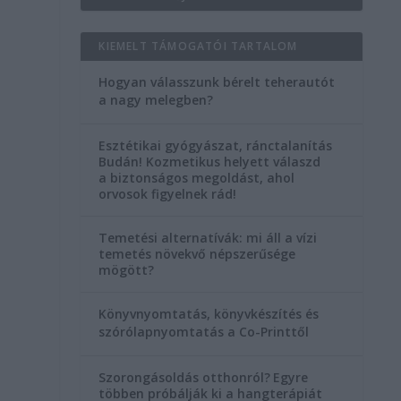
KIEMELT TÁMOGATÓI TARTALOM
k
Hogyan válasszunk bérelt teherautót
a nagy melegben?
Esztétikai gyógyászat, ránctalanítás
Budán! Kozmetikus helyett válaszd
a biztonságos megoldást, ahol
orvosok figyelnek rád!
Temetési alternatívák: mi áll a vízi
temetés növekvő népszerűsége
mögött?
Könyvnyomtatás, könyvkészítés és
szórólapnyomtatás a Co-Printtől
Szorongásoldás otthonról?
Egyre
többen próbálják ki a hangterápiát