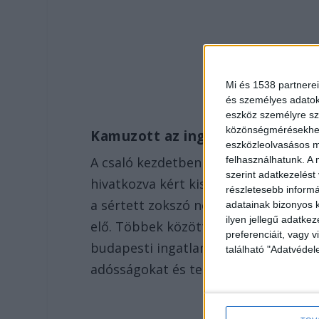
Mi és 1538 partnerei
és személyes adatoka
eszköz személyre sz
közönségmérésekhez 
Kamuzott az ingatlanról is
eszközleolvasásos mó
felhasználhatunk. A 
A csaló kezdetben a megszorult anyag
szerint adatkezelést
hivatkozva kért kisebb-nagyobb kölc
részletesebb informác
a sértett zokszó nélkül segít rajta, 
adatainak bizonyos k
ilyen jellegű adatke
elő. Többek között azt hazudta, hog
preferenciáit, vagy v
budapesti ingatlant, ám ehhez sürgőse
található "Adatvéde
adósságokat és terheket.