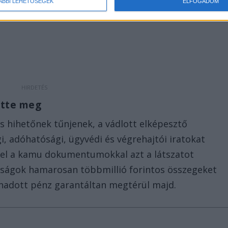
ÁBBI LEHETŐSÉGEK
ELFOGADOM
ette meg
és hihetőnek tűnjenek, a vádlott elképesztő
i, adóhatósági, ügyvédi és végrehajtói iratokat
kel a kamu dokumentumokkal azt a látszatot
tóságok hamarosan többmillió forintos összegeket
sönadott pénz garantáltan megtérül majd.