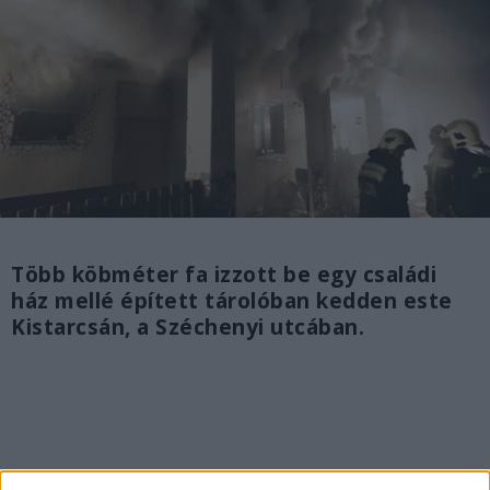
Több köbméter fa izzott be egy családi
ház mellé épített tárolóban kedden este
Kistarcsán, a Széchenyi utcában.