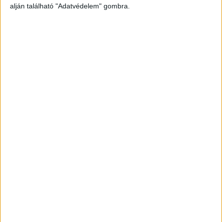
alján található "Adatvédelem" gombra.
A gödöllői hivatásos tűzoltók két vízsugár
segítségével szüntették meg az izzást, vizsgálták
át az épületet – tájékoztatta portálunkat
Csámpai Attila, a Pest Megyei Katasztrófavédelmi
Igazgatóság megyei szóvivője.