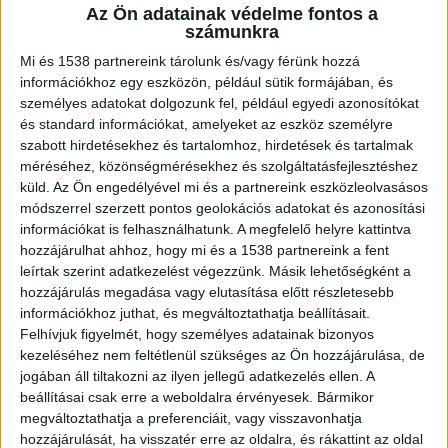
Az Ön adatainak védelme fontos a
számunkra
Mi és 1538 partnereink tárolunk és/vagy férünk hozzá
információkhoz egy eszközön, például sütik formájában, és
személyes adatokat dolgozunk fel, például egyedi azonosítókat
és standard információkat, amelyeket az eszköz személyre
szabott hirdetésekhez és tartalomhoz, hirdetések és tartalmak
méréséhez, közönségmérésekhez és szolgáltatásfejlesztéshez
küld.
Az Ön engedélyével mi és a partnereink eszközleolvasásos
A fotók alapján kész csoda, hogy a tűz a
módszerrel szerzett pontos geolokációs adatokat és azonosítási
főépületre nem terjedt át és személyi sérülés
információkat is felhasználhatunk. A megfelelő helyre kattintva
sem nem történt.
hozzájárulhat ahhoz, hogy mi és a 1538 partnereink a fent
leírtak szerint adatkezelést végezzünk. Másik lehetőségként a
hozzájárulás megadása vagy elutasítása előtt részletesebb
információkhoz juthat, és megváltoztathatja beállításait.
Felhívjuk figyelmét, hogy személyes adatainak bizonyos
kezeléséhez nem feltétlenül szükséges az Ön hozzájárulása, de
jogában áll tiltakozni az ilyen jellegű adatkezelés ellen. A
beállításai csak erre a weboldalra érvényesek. Bármikor
megváltoztathatja a preferenciáit, vagy visszavonhatja
hozzájárulását, ha visszatér erre az oldalra, és rákattint az oldal