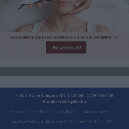
Kiadja a
| Minden jog fenntartva!
Like Company Kft
BudaPestkörnyéke.hu
Impresszum
Médiaajánlat
Kékvillogó.hu
BalatonKörnyéke.hu
IngatlanHírek.com
Közösségi Média Moderációs Elvek
DSA