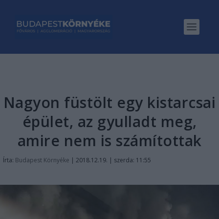
Nagyon füstölt egy kistarcsai
épület, az gyulladt meg,
amire nem is számítottak
Írta:
Budapest Környéke
|
2018.12.19. | szerda: 11:55