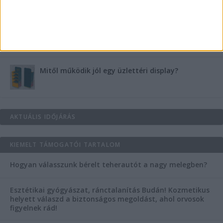
Vászoncipők otthoni tisztítása – gyakorlati
tanácsok
Mitől működik jól egy üzlettéri display?
AKTUÁLIS IDŐJÁRÁS
KIEMELT TÁMOGATÓI TARTALOM
Hogyan válasszunk bérelt teherautót a nagy melegben?
Esztétikai gyógyászat, ránctalanítás Budán! Kozmetikus
helyett válaszd a biztonságos megoldást, ahol orvosok
figyelnek rád!