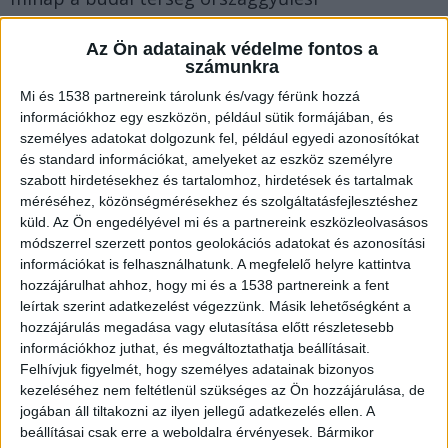
képviselőjének, Pósfai Gábornak, aki egyben
Az Ön adatainak védelme fontos a
belügyminiszter is, miközben kipróbálták az
számunkra
egyik új éjszakai agglomerációs buszjáratot.
A
Mi és 1538 partnereink tárolunk és/vagy férünk hozzá
BudapestKörnyéke.hu hírportál legfrissebb híreit
információkhoz egy eszközön, például sütik formájában, és
személyes adatokat dolgozunk fel, például egyedi azonosítókat
ide kattintva éred el! A Facebookon már 700
és standard információkat, amelyeket az eszköz személyre
ezernél is többen követik a portáljainkat,
szabott hirdetésekhez és tartalomhoz, hirdetések és tartalmak
méréséhez, közönségmérésekhez és szolgáltatásfejlesztéshez
köszönjük, hogy most te is minket olvasol!
küld.
Az Ön engedélyével mi és a partnereink eszközleolvasásos
módszerrel szerzett pontos geolokációs adatokat és azonosítási
információkat is felhasználhatunk. A megfelelő helyre kattintva
hozzájárulhat ahhoz, hogy mi és a 1538 partnereink a fent
leírtak szerint adatkezelést végezzünk. Másik lehetőségként a
hozzájárulás megadása vagy elutasítása előtt részletesebb
információkhoz juthat, és megváltoztathatja beállításait.
Felhívjuk figyelmét, hogy személyes adatainak bizonyos
kezeléséhez nem feltétlenül szükséges az Ön hozzájárulása, de
jogában áll tiltakozni az ilyen jellegű adatkezelés ellen. A
beállításai csak erre a weboldalra érvényesek. Bármikor