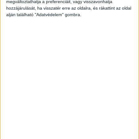
megváltoztathatja a preferenciáit, vagy visszavonhatja
hozzájárulását, ha visszatér erre az oldalra, és rákattint az oldal
alján található "Adatvédelem" gombra.
Közlekedési nehézségek
Az újra elővett tervek szerint a Budakeszi út
erdővel határolt részein megmaradna az út
jelenlegi szélessége, de helyenként kiszélesítenék
azt. A folyamatos buszsáv Vitézy szerint a Dénes
utca magasságában kezdődne a fővárosban, és
ezen jutnának el a járatok egészen a Széll Kálmán
térig. A miniszter szerint a kivitelezés idején
közlekedési nehézségekre is számítani kell – de
nem ez az igazán rossz hír az autósok számára.