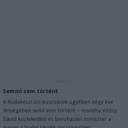
Semmi sem történt
A Budakeszi úti buszsávok ügyében négy éve
lényegében semi sem történt – mondta Vitézy
Dávid közlekedési és beruházási miniszter a
minap a budai térség országgyűlési