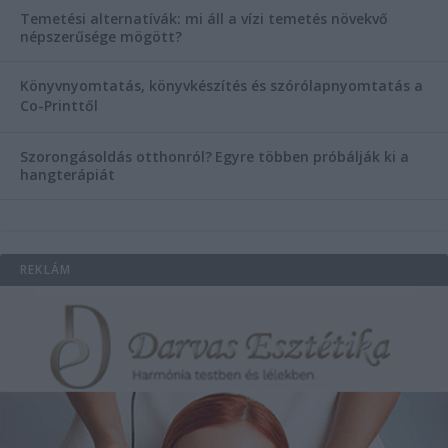
Temetési alternatívák: mi áll a vízi temetés növekvő
népszerűsége mögött?
Könyvnyomtatás, könyvkészítés és szórólapnyomtatás a
Co-Printtől
Szorongásoldás otthonról?
Egyre többen próbálják ki a
hangterápiát
REKLÁM