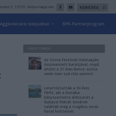
sztus 7., 1:37:56
- Ibolya napja van
Agglomeráció települései
BPK-Partnerprogram
FRISS CIKKEK
Az Ozora Fesztivál másnapján
összeveszett barátjával, majd
eltűnt a 21 éves Bence: azóta
t
senki nem tud róla semmit
Letartóztatták a 34 éves
férfit, aki a Dunába
kényszerítette áldozatát a
Gubacsi hídnál: búvárok
találták meg a tragikus sorsú
fiatal holttestét