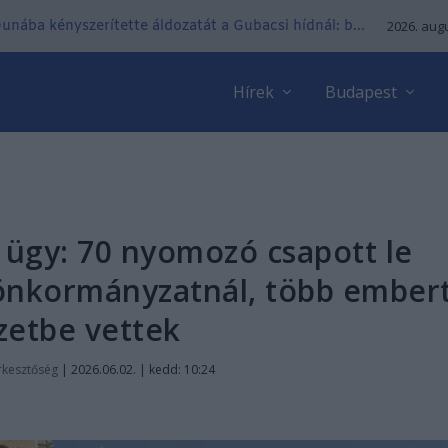
 Dunába kényszerítette áldozatát a Gubacsi hídnál: b...
2026. augu
Hírek
Budapest
 ügy: 70 nyomozó csapott le
önkormányzatnál, több ember
zetbe vettek
rkesztőség
|
2026.06.02. | kedd: 10:24