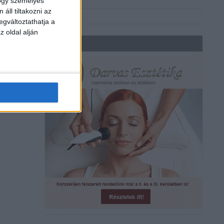
hogy személyes
áll tiltakozni az
egváltoztathatja a
z oldal alján
REKLÁM