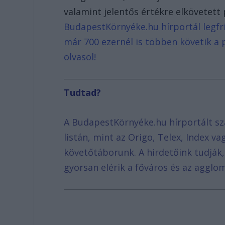
valamint jelentős értékre elkövetet
BudapestKörnyéke.hu hírportál legfri
már 700 ezernél is többen követik a 
olvasol!
Tudtad?
A BudapestKörnyéke.hu hírportált sz
listán, mint az Origo, Telex, Index v
követőtáborunk. A hirdetőink tudják
gyorsan elérik a főváros és az agglom