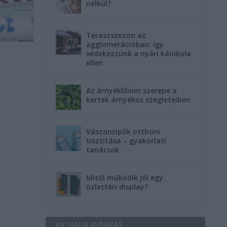
nélkül?
Teraszszezon az
agglomerációban: így
védekezzünk a nyári kánikula
ellen
n
Az árnyékliliom szerepe a
kertek árnyékos szegleteiben
Vászoncipők otthoni
tisztítása – gyakorlati
tanácsok
Mitől működik jól egy
üzlettéri display?
AKTUÁLIS IDŐJÁRÁS