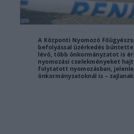
A Központi Nyomozó Főügyészség
befolyással üzérkedés bűntett
lévő, több önkormányzatot is 
nyomozási cselekményeket hajt
folytatott nyomozásban, jelenl
önkormányzatoknál is – zajlanak