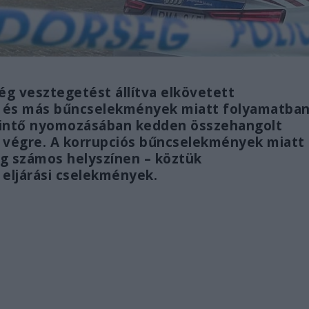
 vesztegetést állítva elkövetett
e és más bűncselekmények miatt folyamatba
érintő nyomozásában kedden összehangolt
 végre. A korrupciós bűncselekmények miatt
eg számos helyszínen – köztük
 eljárási cselekmények.