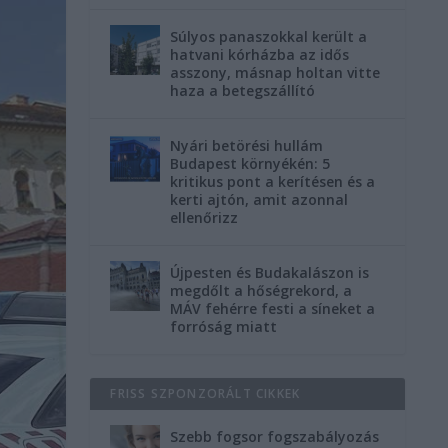
Súlyos panaszokkal került a
hatvani kórházba az idős
asszony, másnap holtan vitte
haza a betegszállító
Nyári betörési hullám
Budapest környékén: 5
kritikus pont a kerítésen és a
kerti ajtón, amit azonnal
ellenőrizz
Újpesten és Budakalászon is
megdőlt a hőségrekord, a
MÁV fehérre festi a síneket a
forróság miatt
FRISS SZPONZORÁLT CIKKEK
Szebb fogsor fogszabályozás