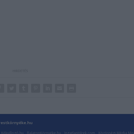
estkörnyéke.hu
Kékvillogó.hu
BalatonKörnyéke.hu
IngatlanHírek.com
Közösségi Média Mod