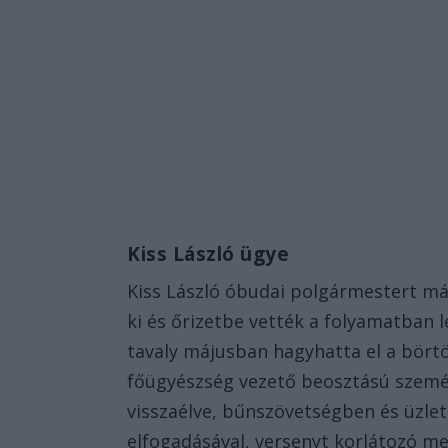
Kiss László ügye
Kiss László óbudai polgármestert má
ki és őrizetbe vették a folyamatban 
tavaly májusban hagyhatta el a bört
főügyészség vezető beosztású személy
visszaélve, bűnszövetségben és üzlet
elfogadásával, versenyt korlátozó m