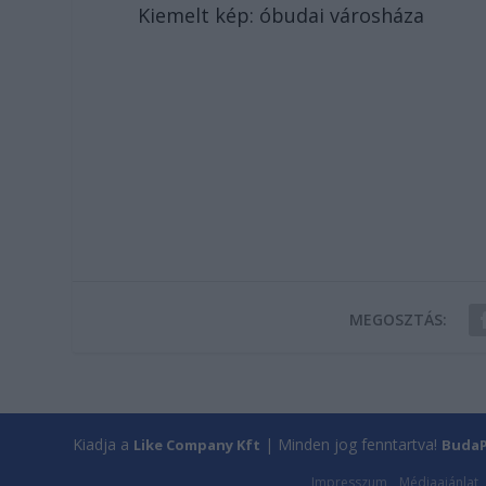
Kiemelt kép: óbudai városháza
MEGOSZTÁS:
Kiadja a
| Minden jog fenntartva!
Like Company Kft
BudaP
Impresszum
Médiaajánlat