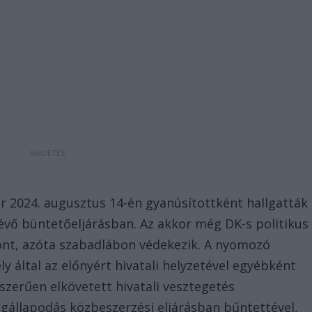
r 2024. augusztus 14-én gyanúsítottként hallgatták
lévő büntetőeljárásban. Az akkor még DK-s politikus
önt, azóta szabadlábon védekezik. A nyomozó
 által az előnyért hivatali helyzetével egyébként
szerűen elkövetett hivatali vesztegetés
egállapodás közbeszerzési eljárásban bűntettével,