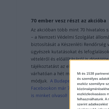
70 ember vesz részt az akcióba
Az akcióban több mint 70 hivatalos s
– a Nemzeti Védelmi Szolgálat állom
biztosítását a Készenléti Rendőrség 
ügyészek kutatásokat és lefoglaláso
vételéről és előállításáról is döntöt
tájékoztatást az elsődleges nyomoza
várhatóan a hét második felében ad, 
Mi és 1538 partnerei
és személyes adatoka
módjuk.
A BudapestKörnyéke.hu hírpor
eszköz személyre sz
Facebookon már 700 ezernél is többe
közönségmérésekhez 
eszközleolvasásos mó
is minket olvasol!
felhasználhatunk. A 
szerint adatkezelést