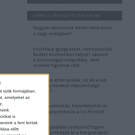
KIEMELT TÁMOGATÓI TARTALOM
Hogyan válasszunk bérelt teherautót
a nagy melegben?
e
Esztétikai gyógyászat, ránctalanítás
Budán! Kozmetikus helyett válaszd
a biztonságos megoldást, ahol
orvosok figyelnek rád!
Temetési alternatívák: mi áll a vízi
,
a
temetés növekvő népszerűsége
mögött?
l sütik formájában,
at, amelyeket az
z,
Könyvnyomtatás, könyvkészítés és
reink
szórólapnyomtatás a Co-Printtől
iókat is
reink a fent leírtak
Szorongásoldás otthonról?
Egyre
tása előtt
többen próbálják ki a hangterápiát