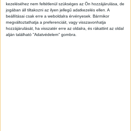
kezeléséhez nem feltétlenül szükséges az Ön hozzájárulása, de
Az automatizáció egyik legnagyobb előnye, hogy
jogában áll tiltakozni az ilyen jellegű adatkezelés ellen. A
beállításai csak erre a weboldalra érvényesek. Bármikor
a munkatársak több energiát fordíthatnak
megváltoztathatja a preferenciáit, vagy visszavonhatja
olyan tevékenységekre, amelyek valódi
hozzájárulását, ha visszatér erre az oldalra, és rákattint az oldal
hozzáadott értéket teremtenek.
Egy jól
alján található "Adatvédelem" gombra.
kialakított rendszer gyorsabban dolgozza fel az
adatokat, következetesen működik és segíti az
átláthatóságot; emellett a vezetők számára is
pontosabb információkat biztosít a
döntéshozatalhoz.
Digitális együttműködés – helytől
függetlenül
A hibrid és távoli munkavégzés térnyerése új
elvárásokat támasztott a céges infrastruktúrával