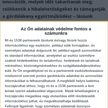
innovációk, melyek időt takarítanak meg,
csökkentik a hibalehetőségeket és támogatják
a gördülékeny együttműködést – lássunk
néhány példát.
Az Ön adatainak védelme fontos a
számunkra
Automatizált folyamatok a mindennapi
Mi és 1538 partnereink tárolunk és/vagy férünk hozzá
hatékonyságért
információkhoz egy eszközön, például sütik formájában, és
személyes adatokat dolgozunk fel, például egyedi azonosítókat
és standard információkat, amelyeket az eszköz személyre
Számos vállalat működésében még mindig
szabott hirdetésekhez és tartalomhoz, hirdetések és tartalmak
jelentős időt vesznek igénybe az ismétlődő
méréséhez, közönségmérésekhez és szolgáltatásfejlesztéshez
küld.
Az Ön engedélyével mi és a partnereink eszközleolvasásos
adminisztratív feladatok.
A modern szoftverek
módszerrel szerzett pontos geolokációs adatokat és azonosítási
lehetőséget teremtenek arra, hogy az
információkat is felhasználhatunk. A megfelelő helyre kattintva
adatbevitel, a dokumentumkezelés vagy akár a
hozzájárulhat ahhoz, hogy mi és a 1538 partnereink a fent
leírtak szerint adatkezelést végezzünk. Másik lehetőségként a
számlázás jelentős része automatizált
hozzájárulás megadása vagy elutasítása előtt részletesebb
formában történjen.
információkhoz juthat, és megváltoztathatja beállításait.
Felhívjuk figyelmét, hogy személyes adatainak bizonyos