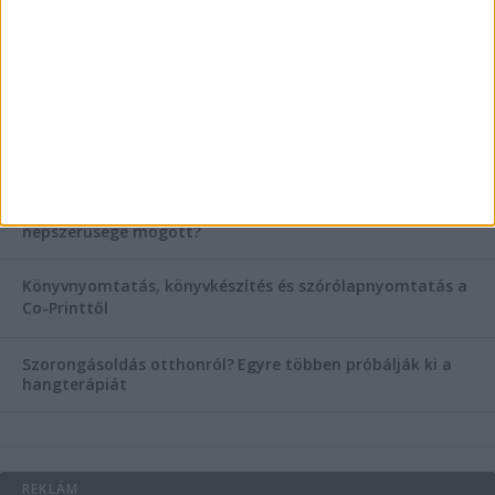
KIEMELT TÁMOGATÓI TARTALOM
Hogyan válasszunk bérelt teherautót a nagy melegben?
Esztétikai gyógyászat, ránctalanítás Budán! Kozmetikus
helyett válaszd a biztonságos megoldást, ahol orvosok
figyelnek rád!
Temetési alternatívák: mi áll a vízi temetés növekvő
népszerűsége mögött?
Könyvnyomtatás, könyvkészítés és szórólapnyomtatás a
Co-Printtől
Szorongásoldás otthonról?
Egyre többen próbálják ki a
hangterápiát
REKLÁM