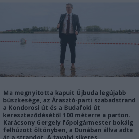
Ma megnyitotta kapuit Újbuda legújabb
büszkesége, az Árasztó-parti szabadstrand
a Kondorosi út és a Budafoki út
kereszteződésétől 100 méterre a parton.
Karácsony Gergely főpolgármester bokáig
felhúzott öltönyben, a Dunában állva adta
át a strandot. A tavalyi sikeres