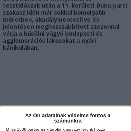
tesztidőszak után a 11. kerületi Duna-parti
szakasz idén már sokkal komolyabb
méretben, akadálymentesítve és
jelentősen meghosszabbított szezonnal
várja a hűsölni vágyó budapesti és
agglomerációs lakosokat a nyári
kánikulában.
Az Ön adatainak védelme fontos a
számunkra
Mi és 1538 partnereink tárolunk és/vagy férünk hozzá