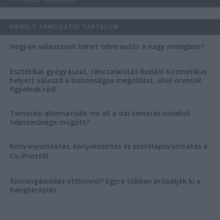
KIEMELT TÁMOGATÓI TARTALOM
Hogyan válasszunk bérelt teherautót a nagy melegben?
Esztétikai gyógyászat, ránctalanítás Budán! Kozmetikus
helyett válaszd a biztonságos megoldást, ahol orvosok
figyelnek rád!
Temetési alternatívák: mi áll a vízi temetés növekvő
népszerűsége mögött?
Könyvnyomtatás, könyvkészítés és szórólapnyomtatás a
Co-Printtől
Szorongásoldás otthonról?
Egyre többen próbálják ki a
hangterápiát