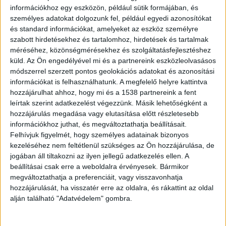
információkhoz egy eszközön, például sütik formájában, és
személyes adatokat dolgozunk fel, például egyedi azonosítókat
Vadregényes hangulat
és standard információkat, amelyeket az eszköz személyre
szabott hirdetésekhez és tartalomhoz, hirdetések és tartalmak
A szerdai nyitást követően a fürdőzők idén már
méréséhez, közönségmérésekhez és szolgáltatásfejlesztéshez
két teljes hónapon át, egészen augusztus végéig
küld.
Az Ön engedélyével mi és a partnereink eszközleolvasásos
módszerrel szerzett pontos geolokációs adatokat és azonosítási
élvezhetik a folyó közvetlen közelségét.
információkat is felhasználhatunk. A megfelelő helyre kattintva
Karácsony Gergely főpolgármester vízparti
hozzájárulhat ahhoz, hogy mi és a 1538 partnereink a fent
leírtak szerint adatkezelést végezzünk. Másik lehetőségként a
tájékoztatása szerint a látogatók a Duna egy 100
hozzájárulás megadása vagy elutasítása előtt részletesebb
méteres, azaz a tavalyi kísérleti évhez képest
információkhoz juthat, és megváltoztathatja beállításait.
ötször hosszabb szakaszán mártózhatnak meg
Felhívjuk figyelmét, hogy személyes adatainak bizonyos
kezeléséhez nem feltétlenül szükséges az Ön hozzájárulása, de
biztonságosan a vízben. Az elmúlt hónapok
jogában áll tiltakozni az ilyen jellegű adatkezelés ellen. A
megfeszített munkájának köszönhetően a
beállításai csak erre a weboldalra érvényesek. Bármikor
megváltoztathatja a preferenciáit, vagy visszavonhatja
partszakaszt úgy sikerült kényelmessé és
hozzájárulását, ha visszatér erre az oldalra, és rákattint az oldal
akadálymentessé tenni, hogy az Árasztó-part
alján található "Adatvédelem" gombra.
megőrizhette azt a természetközeli, vadregényes