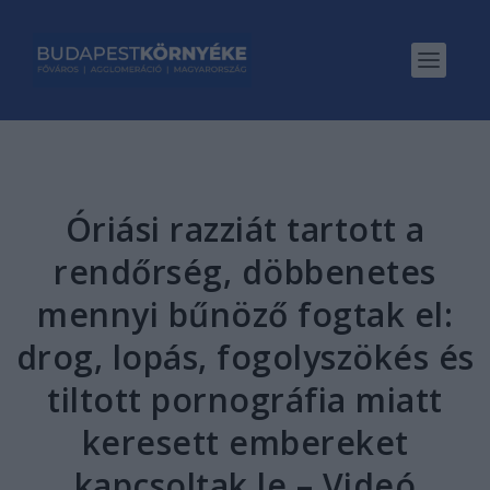
Óriási razziát tartott a
rendőrség, döbbenetes
mennyi bűnöző fogtak el:
drog, lopás, fogolyszökés és
tiltott pornográfia miatt
keresett embereket
kapcsoltak le – Videó