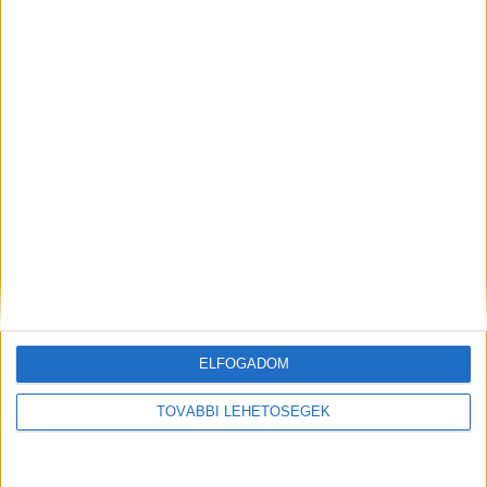
Egy másik férfi ellen hét elfogatóparancs volt
érvényben – a 29 éves A. B-t szexuális visszaélés,
testi sértés, garázdaság, lopás és
szabadságvesztés meg nem kezdése miatt
keresték.
A Budapest és Környéke hírportál
legfrissebb híreit ide kattintva éred el! A
Facebookon már 252 ezernél is többen követnek
minket.
Itt az akcióról készült videó
ELFOGADOM
TOVÁBBI LEHETŐSÉGEK