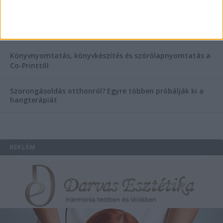
Temetési alternatívák: mi áll a vízi temetés növekvő
népszerűsége mögött?
Könyvnyomtatás, könyvkészítés és szórólapnyomtatás a
Co-Printtől
Szorongásoldás otthonról?
Egyre többen próbálják ki a
hangterápiát
REKLÁM