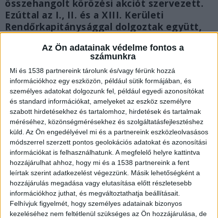
összehangolt körözési akciót szervezett.
Ezúttal az I., II. és a XIII. Kerületi
Rendőrkapitánysággal dolgoztak együtt,
összesen 773 körözési eljárást elemeztek.
Az Ön adatainak védelme fontos a
számunkra
Mi és 1538 partnereink tárolunk és/vagy férünk hozzá
információkhoz egy eszközön, például sütik formájában, és
személyes adatokat dolgozunk fel, például egyedi azonosítókat
és standard információkat, amelyeket az eszköz személyre
szabott hirdetésekhez és tartalomhoz, hirdetések és tartalmak
méréséhez, közönségmérésekhez és szolgáltatásfejlesztéshez
küld.
Az Ön engedélyével mi és a partnereink eszközleolvasásos
módszerrel szerzett pontos geolokációs adatokat és azonosítási
információkat is felhasználhatunk. A megfelelő helyre kattintva
hozzájárulhat ahhoz, hogy mi és a 1538 partnereink a fent
leírtak szerint adatkezelést végezzünk. Másik lehetőségként a
hozzájárulás megadása vagy elutasítása előtt részletesebb
információkhoz juthat, és megváltoztathatja beállításait.
76 embert fogtak el
Felhívjuk figyelmét, hogy személyes adatainak bizonyos
kezeléséhez nem feltétlenül szükséges az Ön hozzájárulása, de