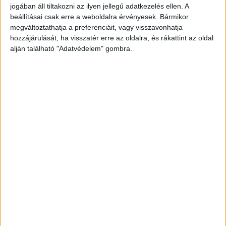
Ennek eredményeként a BRFK Közrendvédelmi
jogában áll tiltakozni az ilyen jellegű adatkezelés ellen. A
Főosztály és a Bűnügyi Bevetési Osztály, valamint
beállításai csak erre a weboldalra érvényesek. Bármikor
megváltoztathatja a preferenciáit, vagy visszavonhatja
rendőrkapitányságok és MEKTO egységek
hozzájárulását, ha visszatér erre az oldalra, és rákattint az oldal
munkatársaival 76 körözött személyt fogtak el
alján található "Adatvédelem" gombra.
vagy találtak meg.
A Budapest és Környéke
hírportál legfrissebb híreit ide kattintva éred el!
A Facebookon már 252 ezernél is többen
követnek minket.