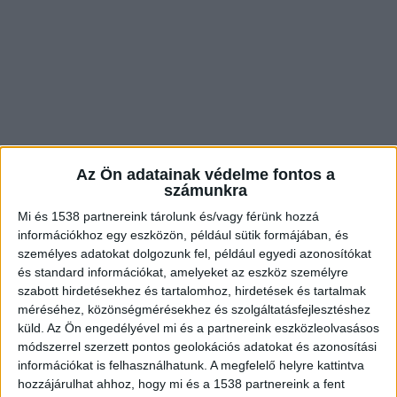
Az Ön adatainak védelme fontos a
számunkra
Mi és 1538 partnereink tárolunk és/vagy férünk hozzá
információkhoz egy eszközön, például sütik formájában, és
személyes adatokat dolgozunk fel, például egyedi azonosítókat
Budapest és Törökbálint vezet
és standard információkat, amelyeket az eszköz személyre
szabott hirdetésekhez és tartalomhoz, hirdetések és tartalmak
Összesen 206 darab Trafibox működik
méréséhez, közönségmérésekhez és szolgáltatásfejlesztéshez
országszerte – derül ki az Országos Rendőr-
küld.
Az Ön engedélyével mi és a partnereink eszközleolvasásos
módszerrel szerzett pontos geolokációs adatokat és azonosítási
főkapitányság friss listájáról. A legtöbb
információkat is felhasználhatunk. A megfelelő helyre kattintva
természetesen Budapesten van, lakosságszám
hozzájárulhat ahhoz, hogy mi és a 1538 partnereink a fent