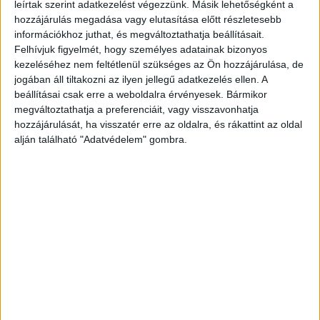
arányosan azonban az agglomerációban
leírtak szerint adatkezelést végezzünk. Másik lehetőségként a
hozzájárulás megadása vagy elutasítása előtt részletesebb
Törökbálint vezet, ahol hét ilyen készülék figyeli
információkhoz juthat, és megváltoztathatja beállításait.
az autósokat. Országosan emelkednek a
Felhívjuk figyelmét, hogy személyes adatainak bizonyos
kezeléséhez nem feltétlenül szükséges az Ön hozzájárulása, de
beszedett bírságok, már 53 milliárd forintot
jogában áll tiltakozni az ilyen jellegű adatkezelés ellen. A
fizettek be az autósok.
A Budapest és Környéke
beállításai csak erre a weboldalra érvényesek. Bármikor
megváltoztathatja a preferenciáit, vagy visszavonhatja
hírportál legfrissebb híreit ide kattintva éred el!
hozzájárulását, ha visszatér erre az oldalra, és rákattint az oldal
A Facebookon már 252 ezernél is többen
alján található "Adatvédelem" gombra.
követnek minket.