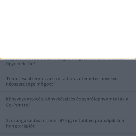
AKTUÁLIS IDŐJÁRÁS
KIEMELT TÁMOGATÓI TARTALOM
Hogyan válasszunk bérelt teherautót a nagy melegben?
Esztétikai gyógyászat, ránctalanítás Budán! Kozmetikus
helyett válaszd a biztonságos megoldást, ahol orvosok
figyelnek rád!
Temetési alternatívák: mi áll a vízi temetés növekvő
népszerűsége mögött?
Könyvnyomtatás, könyvkészítés és szórólapnyomtatás a
Co-Printtől
Szorongásoldás otthonról?
Egyre többen próbálják ki a
hangterápiát