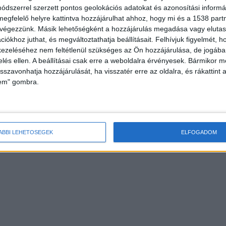
dszerrel szerzett pontos geolokációs adatokat és azonosítási informác
megfelelő helyre kattintva hozzájárulhat ahhoz, hogy mi és a 1538 partne
 végezzünk. Másik lehetőségként a hozzájárulás megadása vagy elutasí
iókhoz juthat, és megváltoztathatja beállításait.
Felhívjuk figyelmét, 
ezeléséhez nem feltétlenül szükséges az Ön hozzájárulása, de jogában 
zelés ellen. A beállításai csak erre a weboldalra érvényesek. Bármikor m
isszavonhatja hozzájárulását, ha visszatér erre az oldalra, és rákattint a
lem" gombra.
ÁBBI LEHETŐSÉGEK
ELFOGADOM