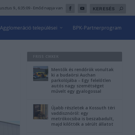
usztus 9., 6:35:10
- Emőd napja van
Agglomeráció települései
BPK-Partnerprogram
FRISS CIKKEK
Mentők és rendőrök vonultak
ki a budaörsi Auchan
parkolójába – Egy felelőtlen
autós nagy szemétséget
művelt egy gyalogossal
Újabb részletek a Kossuth téri
vaddisznóról: egy
metrókocsiba is beszabadult,
majd kilőtték a sérült állatot