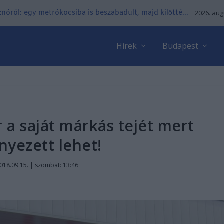
nóról: egy metrókocsiba is beszabadult, majd kilőtté...
2026. aug
Hírek
Budapest
r a saját márkás tejét mert
nyezett lehet!
018.09.15. | szombat: 13:46