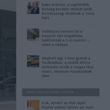
Baka Andrást, a Legfelsőbb
Bíróság korábbi elnökét jelöli
köztársasági elnöknek a Tisza
Párt
Vaddisznó rontott be a
Kossuth téri megállóba,
leállították a 2-es metrót –
videó a cikkben
Meghalt egy 3 éves gyerek a
fürdkádban, a szülők előtte
kórházba vitték a magas láza
miatt, ahonnan hazaküldték
őket
FRISS SZPONZORÁLT CIKKEK
6 ok, amiért az első saját
fizetés sokkal többet ad, mint