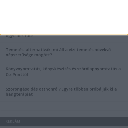
Hogyan válasszunk bérelt teherautót a nagy melegben?
Esztétikai gyógyászat, ránctalanítás Budán! Kozmetikus
helyett válaszd a biztonságos megoldást, ahol orvosok
figyelnek rád!
Temetési alternatívák: mi áll a vízi temetés növekvő
népszerűsége mögött?
Könyvnyomtatás, könyvkészítés és szórólapnyomtatás a
Co-Printtől
Szorongásoldás otthonról?
Egyre többen próbálják ki a
hangterápiát
REKLÁM