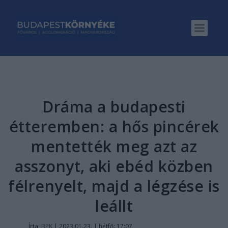
Dráma a budapesti
étteremben: a hős pincérek
mentették meg azt az
asszonyt, aki ebéd közben
félrenyelt, majd a légzése is
leállt
Írta:
BPK
|
2023.01.23. | hétfő: 17:07