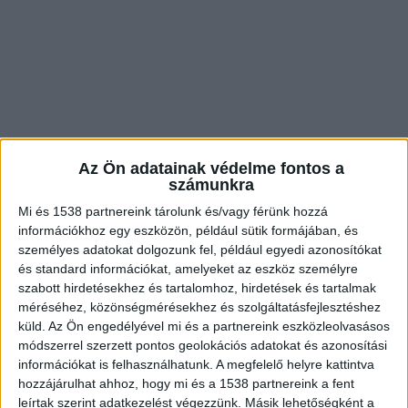
Az Ön adatainak védelme fontos a
számunkra
Mi és 1538 partnereink tárolunk és/vagy férünk hozzá
információkhoz egy eszközön, például sütik formájában, és
személyes adatokat dolgozunk fel, például egyedi azonosítókat
és standard információkat, amelyeket az eszköz személyre
szabott hirdetésekhez és tartalomhoz, hirdetések és tartalmak
Félrenyelt, majd összeesett
méréséhez, közönségmérésekhez és szolgáltatásfejlesztéshez
Egy fővárosi étteremben ebédelt családjával egy
küld.
Az Ön engedélyével mi és a partnereink eszközleolvasásos
módszerrel szerzett pontos geolokációs adatokat és azonosítási
75 év körüli nő, aki félrenyelt, majd
információkat is felhasználhatunk. A megfelelő helyre kattintva
összeesett. Az étterem dolgozói azonnal a
hozzájárulhat ahhoz, hogy mi és a 1538 partnereink a fent
leírtak szerint adatkezelést végezzünk. Másik lehetőségként a
vendég segítségére siettek és egyikük mentőt