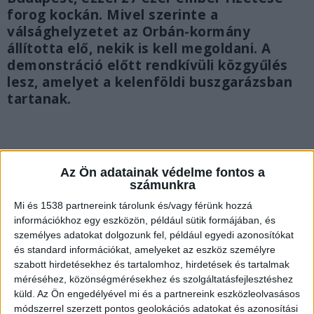
forog kockán. Mivel szerinte a
válsághelyzetet az Orbán-kormány
állította elő, nekik is kell megoldani. A
demonstráció előtt rendkívüli közgyűlés
lesz, amelyet a kelenföldi buszgarázsban
tartanak.
Az Ön adatainak védelme fontos a
számunkra
Mi és 1538 partnereink tárolunk és/vagy férünk hozzá
információkhoz egy eszközön, például sütik formájában, és
személyes adatokat dolgozunk fel, például egyedi azonosítókat
és standard információkat, amelyeket az eszköz személyre
szabott hirdetésekhez és tartalomhoz, hirdetések és tartalmak
méréséhez, közönségmérésekhez és szolgáltatásfejlesztéshez
küld.
Az Ön engedélyével mi és a partnereink eszközleolvasásos
módszerrel szerzett pontos geolokációs adatokat és azonosítási