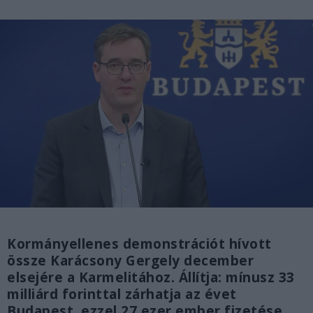
Kormányellenes demonstrációt hívott
össze Karácsony Gergely december
elsejére a Karmelitához. Állítja: mínusz 33
milliárd forinttal zárhatja az évet
Budapest, ezzel 27 ezer ember fizetése