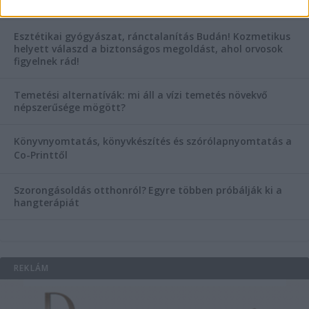
Hogyan válasszunk bérelt teherautót a nagy melegben?
Esztétikai gyógyászat, ránctalanítás Budán! Kozmetikus
helyett válaszd a biztonságos megoldást, ahol orvosok
figyelnek rád!
Temetési alternatívák: mi áll a vízi temetés növekvő
népszerűsége mögött?
Könyvnyomtatás, könyvkészítés és szórólapnyomtatás a
Co-Printtől
Szorongásoldás otthonról?
Egyre többen próbálják ki a
hangterápiát
REKLÁM