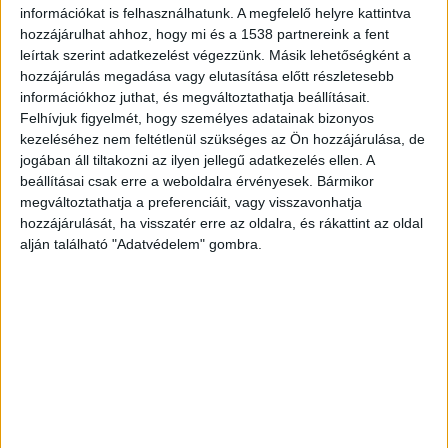
információkat is felhasználhatunk. A megfelelő helyre kattintva
Demonstráció december 1-én
hozzájárulhat ahhoz, hogy mi és a 1538 partnereink a fent
leírtak szerint adatkezelést végezzünk. Másik lehetőségként a
Karácsony Gergely, Budapest főpolgármestere
hozzájárulás megadása vagy elutasítása előtt részletesebb
összehívta a Fővárosi Közgyűlés ülését hétfő
információkhoz juthat, és megváltoztathatja beállításait.
Felhívjuk figyelmét, hogy személyes adatainak bizonyos
17:00 órára. A rendkívüli közgyűléshez rendkívüli
kezeléséhez nem feltétlenül szükséges az Ön hozzájárulása, de
helyszínt választott: a kelenföldi buszgarázsban
jogában áll tiltakozni az ilyen jellegű adatkezelés ellen. A
beállításai csak erre a weboldalra érvényesek. Bármikor
találkoznak a képviselők – mondta Karácsony
megváltoztathatja a preferenciáit, vagy visszavonhatja
Gergely főpolgármester csütörtökön a
hozzájárulását, ha visszatér erre az oldalra, és rákattint az oldal
alján található "Adatvédelem" gombra.
Városházára összehívott sajtótájékoztatóján.
A
Budapest és Környéke hírportál legfrissebb
híreit ide kattintva éred el! A Facebookon már
252 ezernél is többen követnek minket.