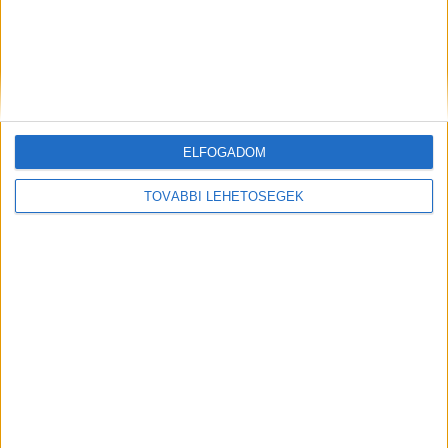
ELFOGADOM
Keresi őket a rendőrség
TOVÁBBI LEHETŐSÉGEK
A rendőrség időközben kiadta a besurranókról
készült fotókat, jelenleg a Szigetszentmiklósi
Rendőrkapitányság Bűnügyi Osztálya lopás
bűntettének gyanúja miatt folytat nyomozást
egyelőre ismeretlen tettesek ellen.
Aki felismeri őket szóljon a zsaruknak
A Szigetszentmiklósi Rendőrkapitányság kéri,