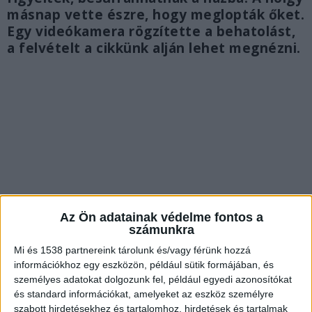
másnap vette észre, hogy meglopták őket.
Egy videókamera rögzítette a behatolást,
a felvételt a cikkünk alján lehet megnézni.
Az Ön adatainak védelme fontos a
számunkra
Mi és 1538 partnereink tárolunk és/vagy férünk hozzá
információkhoz egy eszközön, például sütik formájában, és
személyes adatokat dolgozunk fel, például egyedi azonosítókat
Eszükbe sem jutott, hogy kirabolhatják
és standard információkat, amelyeket az eszköz személyre
őket
szabott hirdetésekhez és tartalomhoz, hirdetések és tartalmak