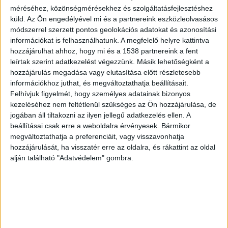
méréséhez, közönségmérésekhez és szolgáltatásfejlesztéshez
Egy szép napsütéses szerdai napon a nagymama
küld.
Az Ön engedélyével mi és a partnereink eszközleolvasásos
és a nagypapa a kertben dolgoztak. Kötözték a
módszerrel szerzett pontos geolokációs adatokat és azonosítási
paradicsomot, gazolták a zöldborsót, fel sem
információkat is felhasználhatunk. A megfelelő helyre kattintva
hozzájárulhat ahhoz, hogy mi és a 1538 partnereink a fent
vetődött bennük, hogy Dunaharasztiban a
leírtak szerint adatkezelést végezzünk. Másik lehetőségként a
Mindszenty József utcában észrevétlenül
hozzájárulás megadása vagy elutasítása előtt részletesebb
információkhoz juthat, és megváltoztathatja beállításait.
kirabolják őket.
A BudaPestkörnyeke.hu
Felhívjuk figyelmét, hogy személyes adatainak bizonyos
legfrissebb híreit ide kattintva éred el.
kezeléséhez nem feltétlenül szükséges az Ön hozzájárulása, de
jogában áll tiltakozni az ilyen jellegű adatkezelés ellen. A
beállításai csak erre a weboldalra érvényesek. Bármikor
megváltoztathatja a preferenciáit, vagy visszavonhatja
hozzájárulását, ha visszatér erre az oldalra, és rákattint az oldal
alján található "Adatvédelem" gombra.