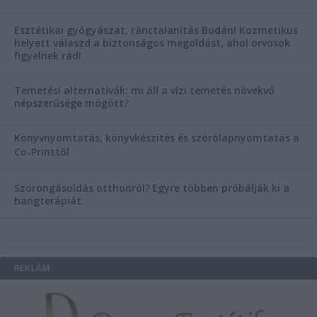
Esztétikai gyógyászat, ránctalanítás Budán! Kozmetikus
helyett válaszd a biztonságos megoldást, ahol orvosok
figyelnek rád!
Temetési alternatívák: mi áll a vízi temetés növekvő
népszerűsége mögött?
Könyvnyomtatás, könyvkészítés és szórólapnyomtatás a
Co-Printtől
Szorongásoldás otthonról?
Egyre többen próbálják ki a
hangterápiát
REKLÁM