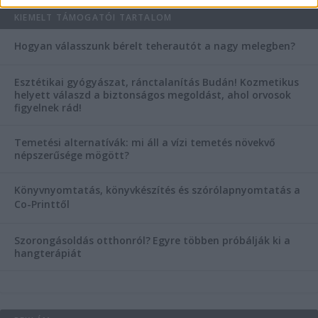
KIEMELT TÁMOGATÓI TARTALOM
Hogyan válasszunk bérelt teherautót a nagy melegben?
Esztétikai gyógyászat, ránctalanítás Budán! Kozmetikus
helyett válaszd a biztonságos megoldást, ahol orvosok
figyelnek rád!
Temetési alternatívák: mi áll a vízi temetés növekvő
népszerűsége mögött?
Könyvnyomtatás, könyvkészítés és szórólapnyomtatás a
Co-Printtől
Szorongásoldás otthonról?
Egyre többen próbálják ki a
hangterápiát