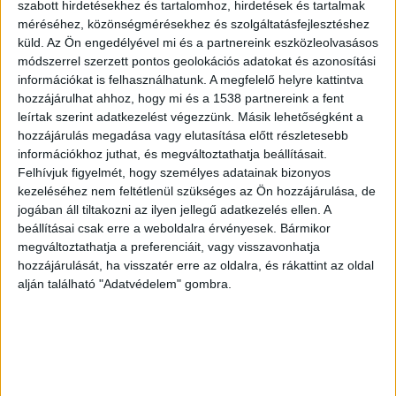
szabott hirdetésekhez és tartalomhoz, hirdetések és tartalmak
helyén biztonságba helyezték és gondoskodtak a
méréséhez, közönségmérésekhez és szolgáltatásfejlesztéshez
terület őrzéséről.
A BudaPestkörnyéke.hu
küld.
Az Ön engedélyével mi és a partnereink eszközleolvasásos
módszerrel szerzett pontos geolokációs adatokat és azonosítási
legfrissebb híreit ide kattintva éred el!
információkat is felhasználhatunk. A megfelelő helyre kattintva
hozzájárulhat ahhoz, hogy mi és a 1538 partnereink a fent
leírtak szerint adatkezelést végezzünk. Másik lehetőségként a
hozzájárulás megadása vagy elutasítása előtt részletesebb
információkhoz juthat, és megváltoztathatja beállításait.
Felhívjuk figyelmét, hogy személyes adatainak bizonyos
kezeléséhez nem feltétlenül szükséges az Ön hozzájárulása, de
jogában áll tiltakozni az ilyen jellegű adatkezelés ellen. A
beállításai csak erre a weboldalra érvényesek. Bármikor
megváltoztathatja a preferenciáit, vagy visszavonhatja
hozzájárulását, ha visszatér erre az oldalra, és rákattint az oldal
alján található "Adatvédelem" gombra.