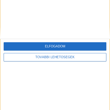
Királyhágó utca 10-18.
Kiss J. altb utca 22-42., 19-39.
Kléh István utca
ELFOGADOM
Márvány utca 36-50., 27-29.
TOVÁBBI LEHETŐSÉGEK
Nagy Jenő utca 2-6.
Szoboszlai utca
Tartsay Vilmos utca 14-30., 1-21c.