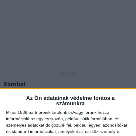
Bomba!
Világháborús betonromboló bombát találtak
Az Ön adatainak védelme fontos a
számunkra
földmunkák közben a 12. kerületi Kiss János
altábornagy utca 29. számú társasházi
Mi és 1538 partnereink tárolunk és/vagy férünk hozzá
információkhoz egy eszközön, például sütik formájában, és
ingatlanon. Szerencsére nem történt baj, a
személyes adatokat dolgozunk fel, például egyedi azonosítókat
helyszínre érkező tűzszerészek a szerkezetet a
és standard információkat, amelyeket az eszköz személyre