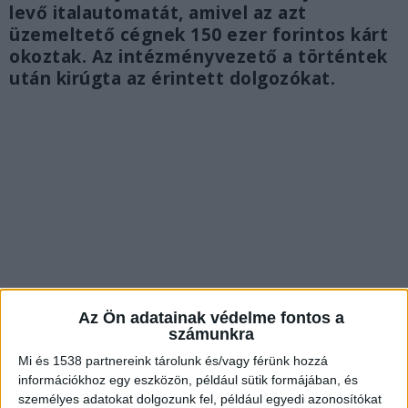
levő italautomatát, amivel az azt
üzemeltető cégnek 150 ezer forintos kárt
okoztak. Az intézményvezető a történtek
után kirúgta az érintett dolgozókat.
Az Ön adatainak védelme fontos a
számunkra
Mi és 1538 partnereink tárolunk és/vagy férünk hozzá
információkhoz egy eszközön, például sütik formájában, és
Kifosztották az automatát
személyes adatokat dolgozunk fel, például egyedi azonosítókat