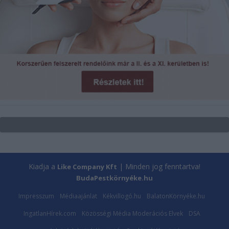
Kiadja a
| Minden jog fenntartva!
Like Company Kft
BudaPestkörnyéke.hu
Impresszum
Médiaajánlat
Kékvillogó.hu
BalatonKörnyéke.hu
IngatlanHírek.com
Közösségi Média Moderációs Elvek
DSA