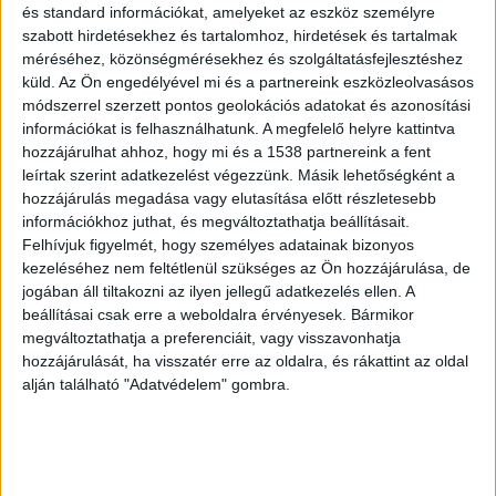
Élete egyik legnagyobb baklövését követte el az
és standard információkat, amelyeket az eszköz személyre
szabott hirdetésekhez és tartalomhoz, hirdetések és tartalmak
egyik budapesti kórház több alkalmazottja.
méréséhez, közönségmérésekhez és szolgáltatásfejlesztéshez
Kifosztották a folyosón levő italautomatát,
küld.
Az Ön engedélyével mi és a partnereink eszközleolvasásos
módszerrel szerzett pontos geolokációs adatokat és azonosítási
amivel az azt üzemeltető cégnek 150 ezer
információkat is felhasználhatunk. A megfelelő helyre kattintva
forintos kárt okoztak. Az egyik elkövető
hozzájárulhat ahhoz, hogy mi és a 1538 partnereink a fent
leírtak szerint adatkezelést végezzünk. Másik lehetőségként a
elmondta: a pletykától eltérően az automatát
hozzájárulás megadása vagy elutasítása előtt részletesebb
nem ők feszítették fel. Valószínűleg az
információkhoz juthat, és megváltoztathatja beállításait.
automatát üzemeltető vállalkozás alkalmazottja
Felhívjuk figyelmét, hogy személyes adatainak bizonyos
kezeléséhez nem feltétlenül szükséges az Ön hozzájárulása, de
elfelejtette vagy sikertelenül próbálta azt
jogában áll tiltakozni az ilyen jellegű adatkezelés ellen. A
bezárni. Amikor a cég észrevette a hiányt, azt
beállításai csak erre a weboldalra érvényesek. Bármikor
megváltoztathatja a preferenciáit, vagy visszavonhatja
jelezte a kórháznál, ahol hivatalból vizsgálatot
hozzájárulását, ha visszatér erre az oldalra, és rákattint az oldal
indítottak.
A BudaPestkörnyeke.hu legfrissebb
alján található "Adatvédelem" gombra.
híreit ide kattintva éred el.