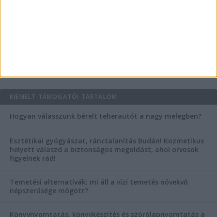
Mitől működik jól egy üzlettéri display?
AKTUÁLIS IDŐJÁRÁS
KIEMELT TÁMOGATÓI TARTALOM
Hogyan válasszunk bérelt teherautót a nagy melegben?
Esztétikai gyógyászat, ránctalanítás Budán! Kozmetikus
helyett válaszd a biztonságos megoldást, ahol orvosok
figyelnek rád!
Temetési alternatívák: mi áll a vízi temetés növekvő
népszerűsége mögött?
Könyvnyomtatás, könyvkészítés és szórólapnyomtatás a