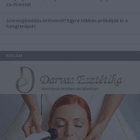
Co-Printtől
Szorongásoldás otthonról?
Egyre többen próbálják ki a
hangterápiát
REKLÁM