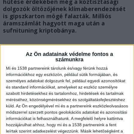
hűtése érdekében még a köztisztasági
dolgozók öltözőjének klímaberendezését
is gipszkarton mögé falazták. Milliós
áramszámlát hagyott maga után a
sufnituning kriptobánya.
Az Ön adatainak védelme fontos a
számunkra
Mi és 1538 partnereink tárolunk és/vagy férünk hozzá
információkhoz egy eszközön, például sütik formájában, és
személyes adatokat dolgozunk fel, például egyedi azonosítókat
és standard információkat, amelyeket az eszköz személyre
szabott hirdetésekhez és tartalomhoz, hirdetések és tartalmak
méréséhez, közönségmérésekhez és szolgáltatásfejlesztéshez
küld.
Az Ön engedélyével mi és a partnereink eszközleolvasásos
módszerrel szerzett pontos geolokációs adatokat és azonosítási
információkat is felhasználhatunk. A megfelelő helyre kattintva
hozzájárulhat ahhoz, hogy mi és a 1538 partnereink a fent
Leválasztottak egy helységet
leírtak szerint adatkezelést végezzünk. Másik lehetőségként a