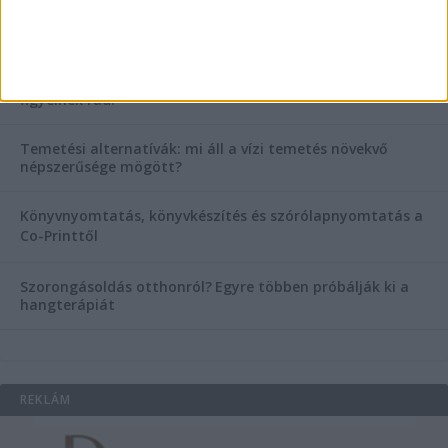
Hogyan válasszunk bérelt teherautót a nagy melegben?
Esztétikai gyógyászat, ránctalanítás Budán! Kozmetikus
helyett válaszd a biztonságos megoldást, ahol orvosok
figyelnek rád!
Temetési alternatívák: mi áll a vízi temetés növekvő
népszerűsége mögött?
Könyvnyomtatás, könyvkészítés és szórólapnyomtatás a
Co-Printtől
Szorongásoldás otthonról?
Egyre többen próbálják ki a
hangterápiát
REKLÁM