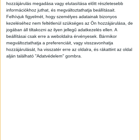
hozzájárulás megadása vagy elutasítása előtt részletesebb
A 3. kerületi önkormányzat köztisztasági
információkhoz juthat, és megváltoztathatja beállításait.
Felhívjuk figyelmét, hogy személyes adatainak bizonyos
csoportjának dolgozói észrevették, hogy eltűnt a
kezeléséhez nem feltétlenül szükséges az Ön hozzájárulása, de
hűtő-fűtő klímájuk. Mint kiderült, egy
jogában áll tiltakozni az ilyen jellegű adatkezelés ellen. A
gipszkarton fal felhúzásával egyszerűen
beállításai csak erre a weboldalra érvényesek. Bármikor
megváltoztathatja a preferenciáit, vagy visszavonhatja
leválasztották a berendezést, hogy egy újonnan
hozzájárulását, ha visszatér erre az oldalra, és rákattint az oldal
kialakított, mindössze 6 négyzetméteres
alján található "Adatvédelem" gombra.
helyiségben megfelelő hőmérsékleten
pöröghessenek a nagy teljesítményű szerverek. A
SolOperator Kft. nevében kibérelt mini-
helyiségben zajló biznisz mögött a gyanú szerint
Krébesz Dániel, a békásmegyeri piac igazgatója
áll, aki az Óbudai Vagyonkezelő (OV Zrt.)
informatikai vezetőjének segítségével építette ki
a rendszert – írja a
444.hu.
A