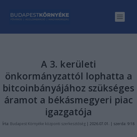
A 3. kerületi
önkormányzattól lophatta a
bitcoinbányájához szükséges
áramot a békásmegyeri piac
igazgatója
Írta:
Budapest Környéke központi szerkesztőség
|
2026.07.01. | szerda: 9:18