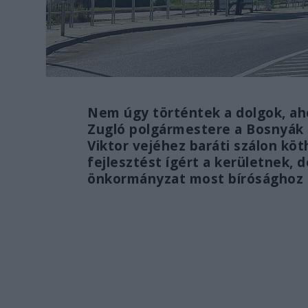
Nem úgy történtek a dolgok, aho
Zugló polgármestere a Bosnyák t
Viktor vejéhez baráti szálon köth
fejlesztést ígért a kerületnek, 
önkormányzat most bírósághoz 