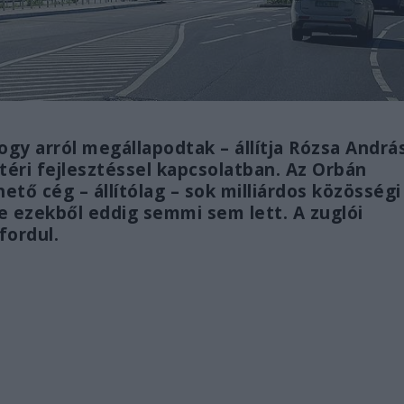
gy arról megállapodtak – állítja Rózsa Andrá
éri fejlesztéssel kapcsolatban. Az Orbán
ető cég – állítólag – sok milliárdos közösségi
de ezekből eddig semmi sem lett. A zuglói
fordul.