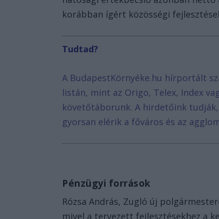
korábban ígért közösségi fejlesztése
Tudtad?
A BudapestKörnyéke.hu hírportált sz
listán, mint az Origo, Telex, Index v
követőtáborunk. A hirdetőink tudják
gyorsan elérik a főváros és az agglom
Pénzügyi források
Rózsa András, Zugló új polgármeste
mivel a tervezett fejlesztésekhez a 