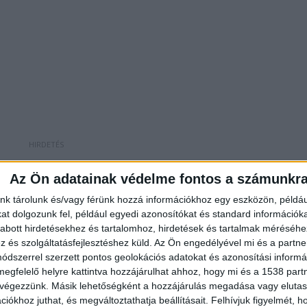
a
Az Ön adatainak védelme fontos a számunkr
issza, amikor az egykori MSZP-s kerületi
nk tárolunk és/vagy férünk hozzá információkhoz egy eszközön, példáu
 az Orbán Viktor vejéhez köthető projektet a
t dolgozunk fel, például egyedi azonosítókat és standard információk
abott hirdetésekhez és tartalomhoz, hirdetések és tartalmak méréséhe
 hogy csaknem 3 milliárd forint értékű közösségi
és szolgáltatásfejlesztéshez küld.
Az Ön engedélyével mi és a partne
 Zrt a zuglóiak számára. Ehhez azonban
dszerrel szerzett pontos geolokációs adatokat és azonosítási informác
megfelelő helyre kattintva hozzájárulhat ahhoz, hogy mi és a 1538 partne
zükség, ettől azonban – a polgármester állítása
 végezzünk. Másik lehetőségként a hozzájárulás megadása vagy elutasí
iókhoz juthat, és megváltoztathatja beállításait.
Felhívjuk figyelmét, 