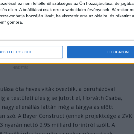
ezeléséhez nem feltétlenül szükséges az Ön hozzájárulása, de jogában 
zelés ellen. A beállításai csak erre a weboldalra érvényesek. Bármikor m
isszavonhatja hozzájárulását, ha visszatér erre az oldalra, és rákattint a
lem" gombra.
ÁBBI LEHETŐSÉGEK
ELFOGADOM
dulása óta heves viták övezték, a beruházóval
 a testületi ülésig se jutott el, Horváth Csaba,
nagy ellenállás láttán még a tárgyalás előtt
van szó. A Bayer Construct (ennek projektcége a ZVK
 nyarán nettó 2,95 milliárd forintról szólt. A
8,2 milliárdra becsülte az önkormányzatnak