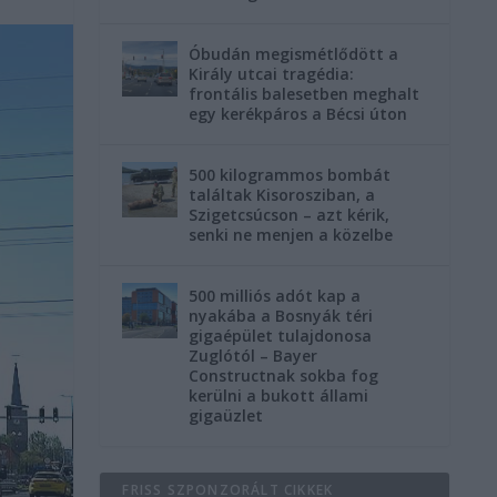
Óbudán megismétlődött a
Király utcai tragédia:
frontális balesetben meghalt
egy kerékpáros a Bécsi úton
500 kilogrammos bombát
találtak Kisorosziban, a
Szigetcsúcson – azt kérik,
senki ne menjen a közelbe
500 milliós adót kap a
nyakába a Bosnyák téri
gigaépület tulajdonosa
Zuglótól – Bayer
Constructnak sokba fog
kerülni a bukott állami
gigaüzlet
FRISS SZPONZORÁLT CIKKEK