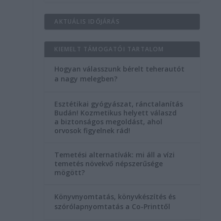
AKTUÁLIS IDŐJÁRÁS
KIEMELT TÁMOGATÓI TARTALOM
Hogyan válasszunk bérelt teherautót
a nagy melegben?
Esztétikai gyógyászat, ránctalanítás
Budán! Kozmetikus helyett válaszd
a biztonságos megoldást, ahol
orvosok figyelnek rád!
l
Temetési alternatívák: mi áll a vízi
temetés növekvő népszerűsége
mögött?
Könyvnyomtatás, könyvkészítés és
szórólapnyomtatás a Co-Printtől