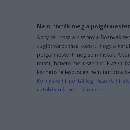
Nem hívták meg a polgármester
Annyira rossz a viszony a Bosnyák tér
zuglói városháza között, hogy a ker
polgármestert meg sem hívták. A vár
miatt, hanem mert szerintük az Orbán
köthető fejlesztőcég nem tartotta b
Környéke hírportál legfrissebb híreit
is többen követnek minket.