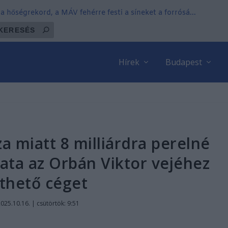
 hőségrekord, a MÁV fehérre festi a síneket a forrósá...
Hírek
Budapest
za miatt 8 milliárdra perelné
ta az Orbán Viktor vejéhez
thető céget
025.10.16. | csütörtök: 9:51