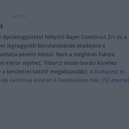
t
i épületegyüttest felépítő Bayer Construct Zrt és a
ület legnagyobb beruházásának átadójára a
osháza perelni készül. Nem a meghívás hiánya
 Viktor vejéhez, Tiborcz István baráti köréhez
e a kerülettel kötött megállapodást.
A Budapest és
 ide kattintva éred el! A Facebookon már 252 ezerné