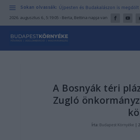
Sokan olvassák:
Újpesten és Budakalászon is megdőlt a
2026. augusztus 6., 5:19:06
- Berta, Bettina napja van
A Bosnyák téri plá
Zugló önkormányza
kö
Írta:
Budapest Környéke
|
2