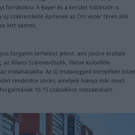
 forrásokra. A Bayer és a kerület többször is
y új szakrendelőt építenek az Örs vezér téren álló
se lett semmi.
yos forgalmi terhelést jelent, ami jövőre érződik
 az Állami Számvevőszék, illetve különféle
az irodaházakba. Az új irodanegyed környékén köze
erület rendezése során, amelyek hiánya már most
 forgalmának 10-15 százalékos visszaesésén.