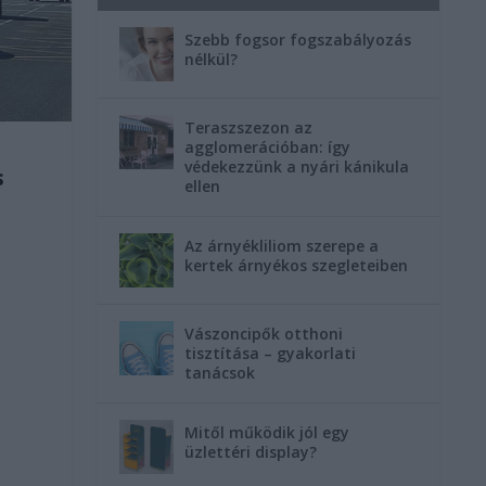
Szebb fogsor fogszabályozás
nélkül?
Teraszszezon az
agglomerációban: így
védekezzünk a nyári kánikula
s
ellen
Az árnyékliliom szerepe a
kertek árnyékos szegleteiben
Vászoncipők otthoni
tisztítása – gyakorlati
tanácsok
Mitől működik jól egy
üzlettéri display?