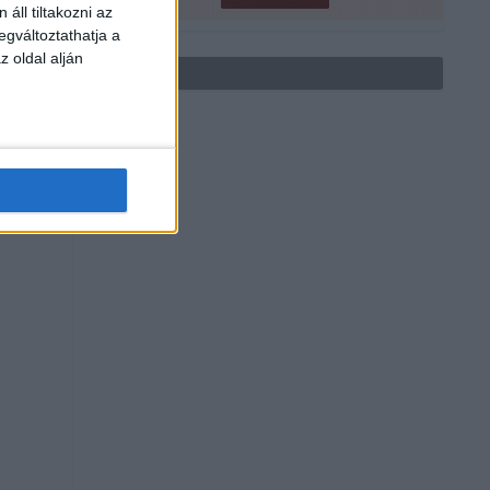
áll tiltakozni az
egváltoztathatja a
z oldal alján