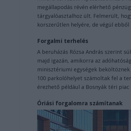
megállapodás révén elérhető pénzügyi
tárgyalóasztalhoz ült. Felmerült, hog
korszerűtlen helyére, de végül ebből 
Forgalmi terhelés
A beruházás Rózsa András szerint súl
majd igazán, amikorra az adóhatóság,
minisztériumi egységek beköltöznek 
100 parkolóhelyet számoltak fel a t
érezhető például a Bosnyák téri piac
Óriási forgalomra számítanak