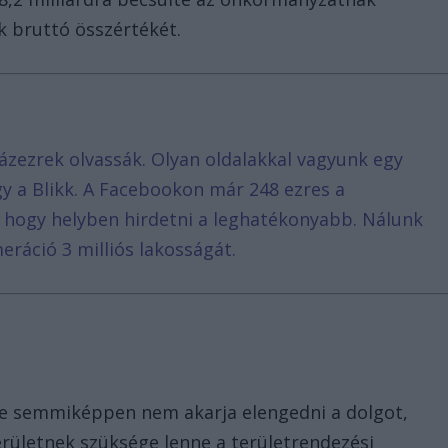
k bruttó összértékét.
ázezrek olvassák. Olyan oldalakkal vagyunk egy
agy a Blikk. A Facebookon már 248 ezres a
, hogy helyben hirdetni a leghatékonyabb. Nálunk
eráció 3 milliós lakosságát.
re semmiképpen nem akarja elengedni a dolgot,
kerületnek szüksége lenne a területrendezési