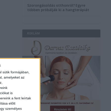
Szorongásoldás otthonról?
Egyre
többen próbálják ki a hangterápiát
REKLÁM
a
l sütik formájában,
at, amelyeket az
z,
reink
iókat is
reink a fent leírtak
tása előtt
hogy személyes