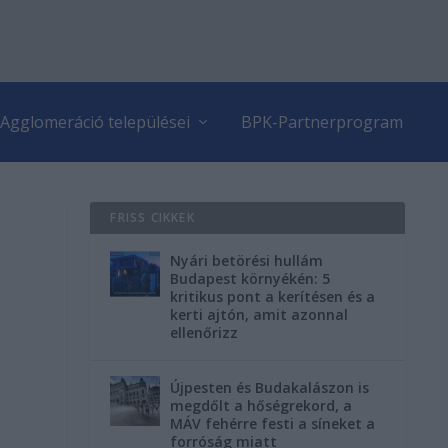
Agglomeráció települései
BPK-Partnerprogram
FRISS CIKKEK
Nyári betörési hullám
Budapest környékén: 5
kritikus pont a kerítésen és a
kerti ajtón, amit azonnal
ellenőrizz
Újpesten és Budakalászon is
megdőlt a hőségrekord, a
MÁV fehérre festi a síneket a
forróság miatt