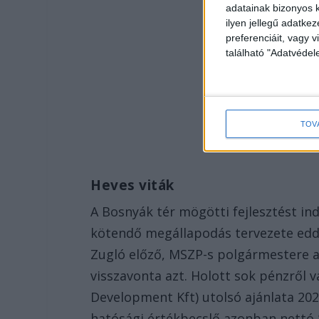
adatainak bizonyos k
ilyen jellegű adatke
preferenciáit, vagy v
található "Adatvéde
TOV
Heves viták
A Bosnyák tér mögötti fejlesztést in
kötendő megállapodás tervezete eddig
Zugló előző, MSZP-s polgármestere a 
visszavonta azt. Holott sok pénzről 
Development Kft) utolsó ajánlata 2023
hatósági értékbecslő azonban nettó 