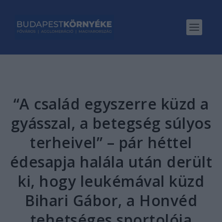
“A család egyszerre küzd a
gyásszal, a betegség súlyos
terheivel” – pár héttel
édesapja halála után derült
ki, hogy leukémával küzd
Bihari Gábor, a Honvéd
tehetséges sportolója