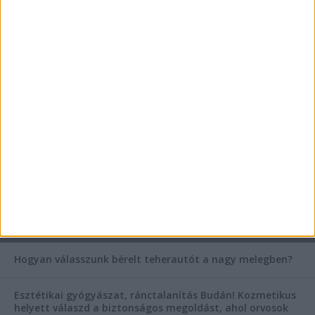
Az árnyékliliom szerepe a kertek árnyékos
szegleteiben
Vászoncipők otthoni tisztítása – gyakorlati
tanácsok
Mitől működik jól egy üzlettéri display?
AKTUÁLIS IDŐJÁRÁS
KIEMELT TÁMOGATÓI TARTALOM
Hogyan válasszunk bérelt teherautót a nagy melegben?
Esztétikai gyógyászat, ránctalanítás Budán! Kozmetikus
helyett válaszd a biztonságos megoldást, ahol orvosok