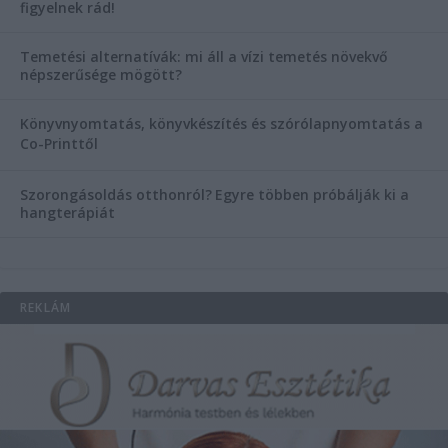
figyelnek rád!
Temetési alternatívák: mi áll a vízi temetés növekvő
népszerűsége mögött?
Könyvnyomtatás, könyvkészítés és szórólapnyomtatás a
Co-Printtől
Szorongásoldás otthonról?
Egyre többen próbálják ki a
hangterápiát
REKLÁM