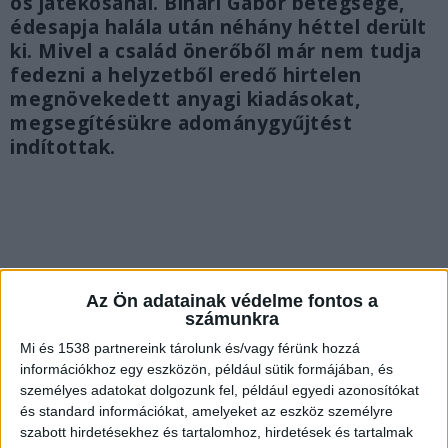
os játékosánál. Bihari Gábor betegsége,
édesapja halála után néhány héttel derült
ki. Mivel a család önerőből már nem tudja
fedezni a helyzetből eredő hirtelen
megnövekedett anyagi kiadásokat,
megsegítésükre adománygyűjtést
indítottak.
Az Ön adatainak védelme fontos a
számunkra
Mi és 1538 partnereink tárolunk és/vagy férünk hozzá
információkhoz egy eszközön, például sütik formájában, és
személyes adatokat dolgozunk fel, például egyedi azonosítókat
és standard információkat, amelyeket az eszköz személyre
szabott hirdetésekhez és tartalomhoz, hirdetések és tartalmak