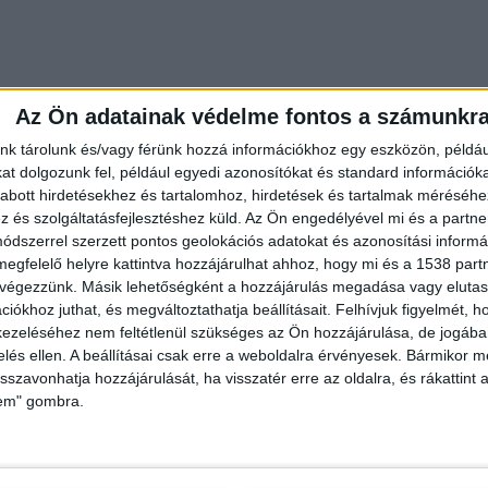
Az Ön adatainak védelme fontos a számunkr
nk tárolunk és/vagy férünk hozzá információkhoz egy eszközön, példáu
t dolgozunk fel, például egyedi azonosítókat és standard információk
abott hirdetésekhez és tartalomhoz, hirdetések és tartalmak méréséhe
és szolgáltatásfejlesztéshez küld.
Az Ön engedélyével mi és a partne
dszerrel szerzett pontos geolokációs adatokat és azonosítási informác
megfelelő helyre kattintva hozzájárulhat ahhoz, hogy mi és a 1538 partne
 végezzünk. Másik lehetőségként a hozzájárulás megadása vagy elutasí
iókhoz juthat, és megváltoztathatja beállításait.
Felhívjuk figyelmét, 
ezeléséhez nem feltétlenül szükséges az Ön hozzájárulása, de jogában 
zelés ellen. A beállításai csak erre a weboldalra érvényesek. Bármikor m
isszavonhatja hozzájárulását, ha visszatér erre az oldalra, és rákattint a
lem" gombra.
dányiak számos dologban konzervatív értékeket
téseket az életünkbe történő durva beavatkozásnak,