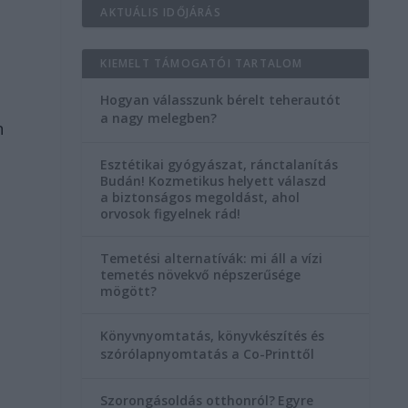
AKTUÁLIS IDŐJÁRÁS
KIEMELT TÁMOGATÓI TARTALOM
Hogyan válasszunk bérelt teherautót
a nagy melegben?
n
Esztétikai gyógyászat, ránctalanítás
Budán! Kozmetikus helyett válaszd
a biztonságos megoldást, ahol
orvosok figyelnek rád!
Temetési alternatívák: mi áll a vízi
temetés növekvő népszerűsége
mögött?
Könyvnyomtatás, könyvkészítés és
szórólapnyomtatás a Co-Printtől
Szorongásoldás otthonról?
Egyre