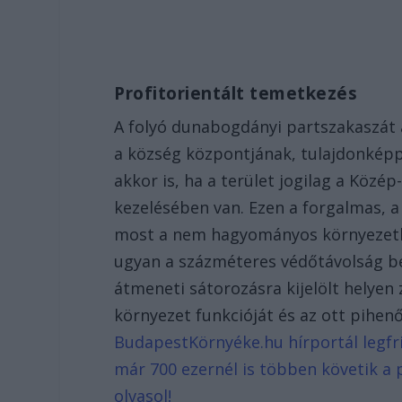
Profitorientált temetkezés
A folyó dunabogdányi partszakaszát a
a község központjának, tulajdonképpe
akkor is, ha a terület jogilag a Közé
kezelésében van. Ezen a forgalmas, a 
most a nem hagyományos környezetbe
ugyan a százméteres védőtávolság bet
átmeneti sátorozásra kijelölt helyen z
környezet funkcióját és az ott pihen
BudapestKörnyéke.hu hírportál legfri
már 700 ezernél is többen követik a 
olvasol!