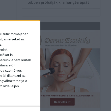
többen próbálják ki a hangterápiát
a
REKLÁM
l sütik formájában,
at, amelyeket az
z,
reink
iókat is
reink a fent leírtak
tása előtt
hogy személyes
áll tiltakozni az
egváltoztathatja a
z oldal alján