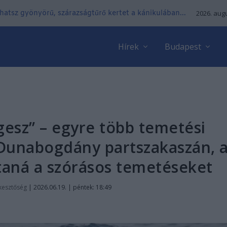
lhatsz gyönyörű, szárazságtűrő kertet a kánikulában...
2026. augu
Hírek
Budapest
esz” – egyre több temetési
 Dunabogdány partszakaszán, 
taná a szórásos temetéseket
kesztőség
|
2026.06.19. | péntek: 18:49