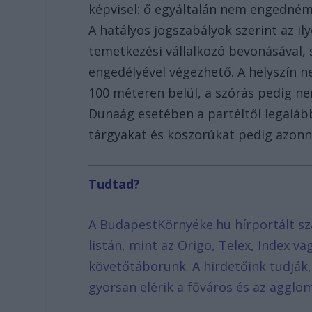
képvisel: ő egyáltalán nem engedném 
A hatályos jogszabályok szerint az il
temetkezési vállalkozó bevonásával, 
engedélyével végezhető. A helyszín ne
100 méteren belül, a szórás pedig ne
Dunaág esetében a partéltől legalább
tárgyakat és koszorúkat pedig azonnal 
Tudtad?
A BudapestKörnyéke.hu hírportált sz
listán, mint az Origo, Telex, Index v
követőtáborunk. A hirdetőink tudják
gyorsan elérik a főváros és az agglom