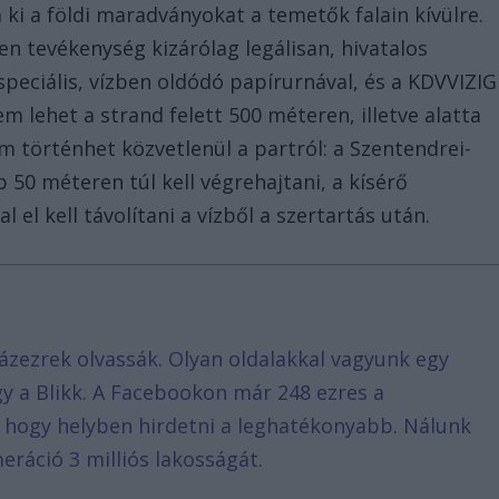
ki a földi maradványokat a temetők falain kívülre.
yen tevékenység kizárólag legálisan, hivatalos
speciális, vízben oldódó papírurnával, és a KDVVIZIG
m lehet a strand felett 500 méteren, illetve alatta
m történhet közvetlenül a partról: a Szentendrei-
 50 méteren túl kell végrehajtani, a kísérő
el kell távolítani a vízből a szertartás után.
ázezrek olvassák. Olyan oldalakkal vagyunk egy
agy a Blikk. A Facebookon már 248 ezres a
, hogy helyben hirdetni a leghatékonyabb. Nálunk
eráció 3 milliós lakosságát.