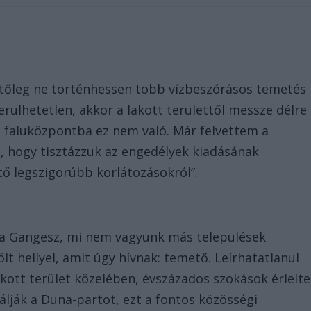
etőleg ne történhessen több vízbeszórásos temetés
ülhetetlen, akkor a lakott területtől messze délre
 a faluközpontba ez nem való. Már felvettem a
, hogy tisztázzuk az engedélyek kiadásának
tő legszigorúbb korlátozásokról”.
 a Gangesz, mi nem vagyunk más települések
lt hellyel, amit úgy hívnak: temető. Leírhatatlanul
akott terület közelében, évszázados szokások érlelte
lják a Duna-partot, ezt a fontos közösségi