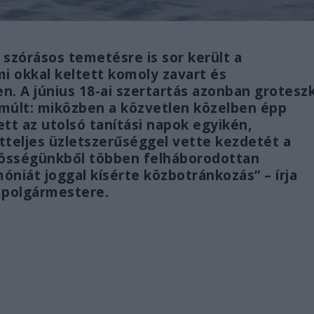
 szórásos temetésre is sor került a
i okkal keltett komoly zavart és
n. A június 18-ai szertartás azonban grotesz
lmúlt: miközben a közvetlen közelben épp
t az utolsó tanítási napok egyikén,
tteljes üzletszerűséggel vette kezdetét a
zösségünkből többen felháborodottan
óniát joggal kísérte közbotránkozás” – írja
 polgármestere.