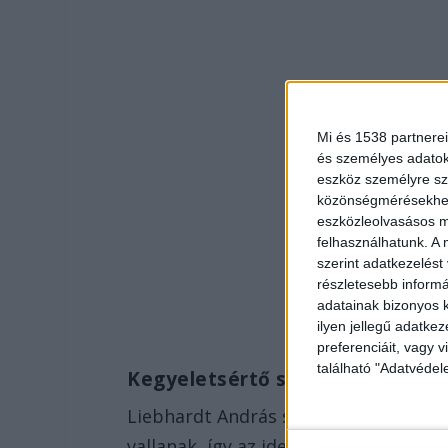
Mi és 1538 partnerei
és személyes adatoka
eszköz személyre sz
közönségmérésekhez 
eszközleolvasásos mó
felhasználhatunk. A 
szerint adatkezelést
részletesebb informác
adatainak bizonyos k
ilyen jellegű adatke
preferenciáit, vagy v
található "Adatvéde
Kegyeletsértő szórások
Liebhardt András szerint a dunabog
vallanak, így az ide szervezett teme