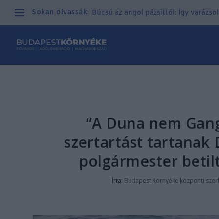
Sokan olvassák:
Búcsú az angol pázsittól: Így varázso
“A Duna nem Gang
szertartást tartanak
polgármester betil
Írta:
Budapest Környéke központi szer