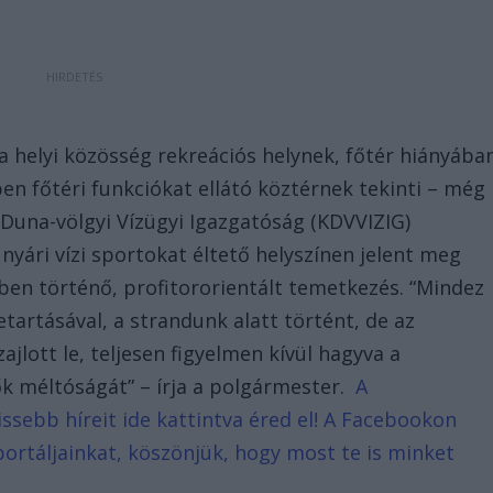
 helyi közösség rekreációs helynek, főtér hiányába
n főtéri funkciókat ellátó köztérnek tekinti – még
p-Duna-völgyi Vízügyi Igazgatóság (KDVVIZIG)
nyári vízi sportokat éltető helyszínen jelent meg
n történő, profitororientált temetkezés. “Mindez
artásával, a strandunk alatt történt, de az
ajlott le, teljesen figyelmen kívül hagyva a
ők méltóságát” – írja a polgármester.
A
ssebb híreit ide kattintva éred el! A Facebookon
portáljainkat, köszönjük, hogy most te is minket