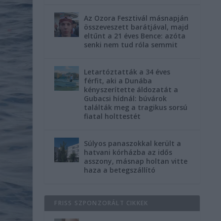
Az Ozora Fesztivál másnapján
összeveszett barátjával, majd
eltűnt a 21 éves Bence: azóta
senki nem tud róla semmit
Letartóztatták a 34 éves
férfit, aki a Dunába
kényszerítette áldozatát a
Gubacsi hídnál: búvárok
találták meg a tragikus sorsú
fiatal holttestét
Súlyos panaszokkal került a
hatvani kórházba az idős
asszony, másnap holtan vitte
haza a betegszállító
FRISS SZPONZORÁLT CIKKEK