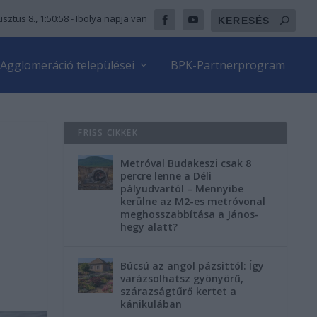
sztus 8., 1:51:00
- Ibolya napja van
Agglomeráció települései
BPK-Partnerprogram
FRISS CIKKEK
Metróval Budakeszi csak 8
percre lenne a Déli
pályudvartól – Mennyibe
a
kerülne az M2-es metróvonal
meghosszabbítása a János-
hegy alatt?
Búcsú az angol pázsittól: Így
varázsolhatsz gyönyörű,
szárazságtűrő kertet a
kánikulában