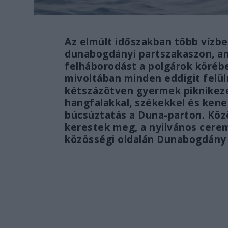
Az elmúlt időszakban több vízbe
dunabogdányi partszakaszon, am
felháborodást a polgárok körébe
mivoltában minden eddigit felü
kétszázötven gyermek piknikezet
hangfalakkal, székekkel és kene
búcsúztatás a Duna-parton. Kö
kerestek meg, a nyilvános cerem
közösségi oldalán Dunabogdány