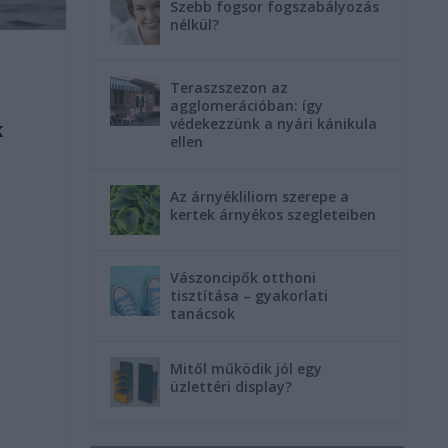
Szebb fogsor fogszabályozás
nélkül?
Teraszszezon az
agglomerációban: így
védekezzünk a nyári kánikula
k
ellen
Az árnyékliliom szerepe a
kertek árnyékos szegleteiben
Vászoncipők otthoni
tisztítása – gyakorlati
tanácsok
Mitől működik jól egy
üzlettéri display?