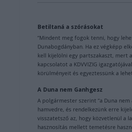
Betiltaná a szórásokat
“Mindent meg fogok tenni, hogy leh
Dunabogdányban. Ha ez végképp elker
kell kijelölni egy partszakaszt, mert
kapcsolatot a KDVVIZIG igazgatójával
körülményeit és egyeztessünk a lehe
A Duna nem Ganhgesz
A polgármester szerint “a Duna nem
hamvedre, és rendelkezünk erre kijelö
visszatetsző az, hogy közvetlenül a l
hasznosítás mellett temetésre haszná