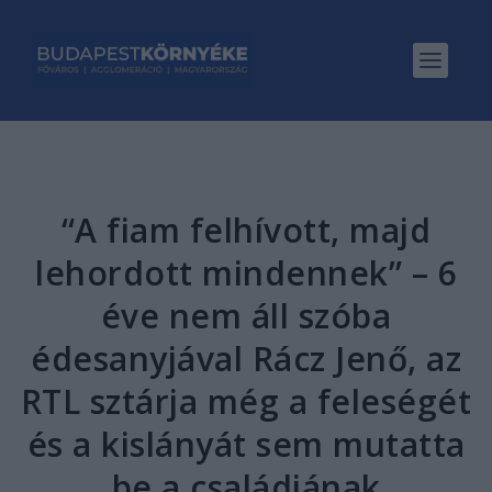
“A fiam felhívott, majd
lehordott mindennek” – 6
éve nem áll szóba
édesanyjával Rácz Jenő, az
RTL sztárja még a feleségét
és a kislányát sem mutatta
be a családjának