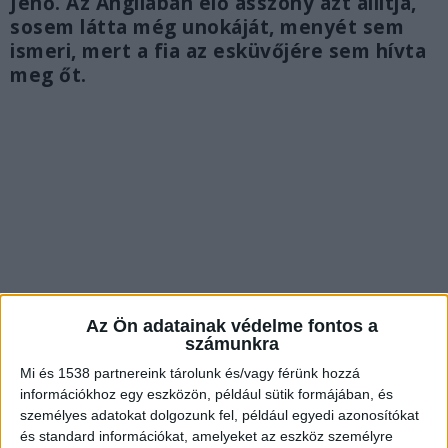
Jenő. Az Angliában élő asszony azt állítja,
sosem látta még unokáját, menyét sem
ismeri, mert a fia az esküvőjére sem hívta
meg őt.
Az Ön adatainak védelme fontos a
számunkra
Mi és 1538 partnereink tárolunk és/vagy férünk hozzá
információkhoz egy eszközön, például sütik formájában, és
16 éves korában szült
személyes adatokat dolgozunk fel, például egyedi azonosítókat
és standard információkat, amelyeket az eszköz személyre