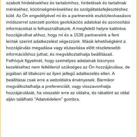
Anita az általános iskola után ment feleségül
szabott hirdetésekhez és tartalomhoz, hirdetések és tartalmak
Jenő édesapjához. Mindössze 16 éves volt, amikor
méréséhez, közönségmérésekhez és szolgáltatásfejlesztéshez
küld.
Az Ön engedélyével mi és a partnereink eszközleolvasásos
megszületett a fia. Most azt mondja, rossz
módszerrel szerzett pontos geolokációs adatokat és azonosítási
döntést hozott, férje mellett egy szenvedés volt
információkat is felhasználhatunk. A megfelelő helyre kattintva
hozzájárulhat ahhoz, hogy mi és a 1538 partnereink a fent
az élete. De nemcsak ő, gyermekei is szenvedtek.
leírtak szerint adatkezelést végezzünk. Másik lehetőségként a
A BudapestKörnyéke.hu legfrissebb híreit ide
hozzájárulás megadása vagy elutasítása előtt részletesebb
információkhoz juthat, és megváltoztathatja beállításait.
kattintva éred el!
Felhívjuk figyelmét, hogy személyes adatainak bizonyos
kezeléséhez nem feltétlenül szükséges az Ön hozzájárulása, de
jogában áll tiltakozni az ilyen jellegű adatkezelés ellen. A
beállításai csak erre a weboldalra érvényesek. Bármikor
megváltoztathatja a preferenciáit, vagy visszavonhatja
hozzájárulását, ha visszatér erre az oldalra, és rákattint az oldal
alján található "Adatvédelem" gombra.