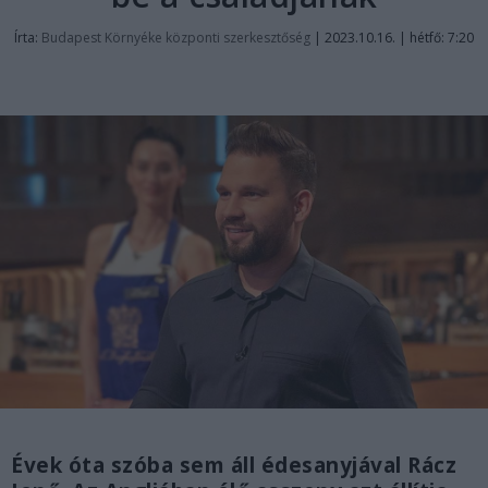
Írta:
Budapest Környéke központi szerkesztőség
|
2023.10.16. | hétfő: 7:20
Évek óta szóba sem áll édesanyjával Rácz