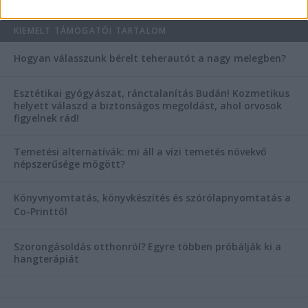
KIEMELT TÁMOGATÓI TARTALOM
Hogyan válasszunk bérelt teherautót a nagy melegben?
Esztétikai gyógyászat, ránctalanítás Budán! Kozmetikus
helyett válaszd a biztonságos megoldást, ahol orvosok
figyelnek rád!
Temetési alternatívák: mi áll a vízi temetés növekvő
népszerűsége mögött?
Könyvnyomtatás, könyvkészítés és szórólapnyomtatás a
Co-Printtől
Szorongásoldás otthonról?
Egyre többen próbálják ki a
hangterápiát