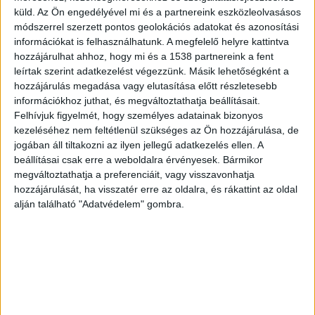
küld.
Az Ön engedélyével mi és a partnereink eszközleolvasásos
polgármesteri beszédet követően rövid
módszerrel szerzett pontos geolokációs adatokat és azonosítási
köszöntőt mond ő is a nemzeti ünnep
információkat is felhasználhatunk. A megfelelő helyre kattintva
hozzájárulhat ahhoz, hogy mi és a 1538 partnereink a fent
alkalmából. Bizonyára készülnek a Képviselő
leírtak szerint adatkezelést végezzünk. Másik lehetőségként a
úrról fotók, amelyeken pilisborosjenőiek nem
hozzájárulás megadása vagy elutasítása előtt részletesebb
információkhoz juthat, és megváltoztathatja beállításait.
látszanak: őt (és maximum engem) fotózzák, nem
Felhívjuk figyelmét, hogy személyes adatainak bizonyos
az iskolásokat. Ezt követően Menczer Tamás a
kezeléséhez nem feltétlenül szükséges az Ön hozzájárulása, de
pilisszentkereszti ’56-os megemlékezésre
jogában áll tiltakozni az ilyen jellegű adatkezelés ellen. A
beállításai csak erre a weboldalra érvényesek. Bármikor
eltávozik, egy kollégája marad itt és fáklyával
megváltoztathatja a preferenciáit, vagy visszavonhatja
felkísér bennünket a templomkertbe, majd
hozzájárulását, ha visszatér erre az oldalra, és rákattint az oldal
alján található "Adatvédelem" gombra.
Menczer Tamás OGY-képviselő nevében koszorút
helyez el” – írta kedden közösségi oldalán Tömöri
Balázs.