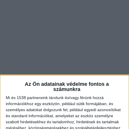
Az Ön adatainak védelme fontos a
számunkra
Beszédet mondott volna Menczer Tamás
Mi és 1538 partnereink tárolunk és/vagy férünk hozzá
“A holnapi napon a 17 órakor kezdődő nemzeti
információkhoz egy eszközön, például sütik formájában, és
személyes adatokat dolgozunk fel, például egyedi azonosítókat
ünnepen Menczer Tamás országgyűlési képviselő
és standard információkat, amelyeket az eszköz személyre
is részt vesz. A falu által szervezett nemzeti
szabott hirdetésekhez és tartalomhoz, hirdetések és tartalmak
ünnepből az 56-os színdarabot megtekinti és a
méréséhez, közönségmérésekhez és szolgáltatásfejlesztéshez