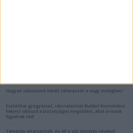
Vászoncipők otthoni tisztítása – gyakorlati
tanácsok
Mitől működik jól egy üzlettéri display?
AKTUÁLIS IDŐJÁRÁS
KIEMELT TÁMOGATÓI TARTALOM
Hogyan válasszunk bérelt teherautót a nagy melegben?
Esztétikai gyógyászat, ránctalanítás Budán! Kozmetikus
helyett válaszd a biztonságos megoldást, ahol orvosok
figyelnek rád!
Temetési alternatívák: mi áll a vízi temetés növekvő