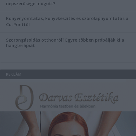
népszerűsége mögött?
Könyvnyomtatás, könyvkészítés és szórólapnyomtatás a
Co-Printtől
Szorongásoldás otthonról?
Egyre többen próbálják ki a
hangterápiát
REKLÁM