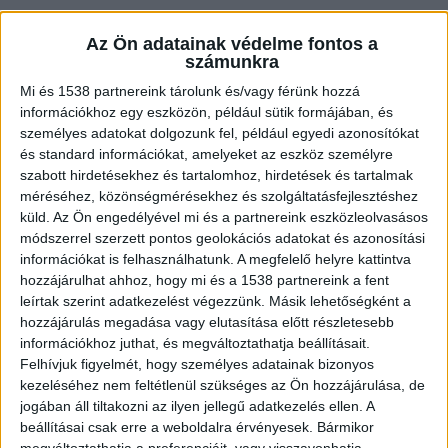
De mitől függ, hogy a kazán megbízhatóan és
Az Ön adatainak védelme fontos a
hatékonyan működik? A kulcs a
számunkra
kazánalkatrészekben rejlik.
Mi és 1538 partnereink tárolunk és/vagy férünk hozzá
információkhoz egy eszközön, például sütik formájában, és
személyes adatokat dolgozunk fel, például egyedi azonosítókat
A
Vaillant alkatrészek
nem csak a kazán
és standard információkat, amelyeket az eszköz személyre
működését segítik, hanem a biztonságot is
szabott hirdetésekhez és tartalomhoz, hirdetések és tartalmak
méréséhez, közönségmérésekhez és szolgáltatásfejlesztéshez
garantálják, ezért érdemes körültekintően eljárni
küld.
Az Ön engedélyével mi és a partnereink eszközleolvasásos
szereléskor.
módszerrel szerzett pontos geolokációs adatokat és azonosítási
információkat is felhasználhatunk. A megfelelő helyre kattintva
hozzájárulhat ahhoz, hogy mi és a 1538 partnereink a fent
A hőcserélő és az égő jelentősége
leírtak szerint adatkezelést végezzünk. Másik lehetőségként a
hozzájárulás megadása vagy elutasítása előtt részletesebb
információkhoz juthat, és megváltoztathatja beállításait.
Gondolt már arra, mi biztosítja, hogy a kazán a
Felhívjuk figyelmét, hogy személyes adatainak bizonyos
lakást folyamatosan melegen tartsa? A válasz
kezeléséhez nem feltétlenül szükséges az Ön hozzájárulása, de
jogában áll tiltakozni az ilyen jellegű adatkezelés ellen. A
középpontjában áll a hőcserélő. Ez a rész alakítja
beállításai csak erre a weboldalra érvényesek. Bármikor
át a fűtőanyag által keltett hőt, amit aztán a
megváltoztathatja a preferenciáit, vagy visszavonhatja