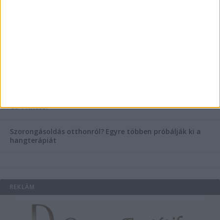
Esztétikai gyógyászat, ránctalanítás Budán! Kozmetikus
helyett válaszd a biztonságos megoldást, ahol orvosok
figyelnek rád!
Temetési alternatívák: mi áll a vízi temetés növekvő
népszerűsége mögött?
Könyvnyomtatás, könyvkészítés és szórólapnyomtatás a
Co-Printtől
Szorongásoldás otthonról?
Egyre többen próbálják ki a
hangterápiát
REKLÁM