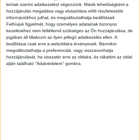
leírtak szerint adatkezelést végezzünk. Másik lehetőségként a
Az egészségügyi miniszter a Kossuth téri
hozzájárulás megadása vagy elutasítása előtt részletesebb
információkhoz juthat, és megváltoztathatja beállításait.
ünneplésen ismét a The Hanging Tree remixére
Felhívjuk figyelmét, hogy személyes adatainak bizonyos
mozdult meg, a jelenet pedig pillanatok alatt a
kezeléséhez nem feltétlenül szükséges az Ön hozzájárulása, de
jogában áll tiltakozni az ilyen jellegű adatkezelés ellen. A
rendezvény egyik legemlékezetesebb pillanatává
beállításai csak erre a weboldalra érvényesek. Bármikor
vált. A tánc most sem maradt magányos
megváltoztathatja a preferenciáit, vagy visszavonhatja
performansz: hamarosan a Tisza-frakció több
hozzájárulását, ha visszatér erre az oldalra, és rákattint az oldal
alján található "Adatvédelem" gombra.
tagja és Magyar Péter is csatlakozott Hegedűs
Zsolthoz. A tömeg hangos ünnepléssel fogadta a
jelenetet, sokan telefonjaikkal vették a
pillanatot.
A BudapestKörnyéke.hu hírportál
legfrissebb híreit ide kattintva éred el! A
Facebookon már 700 ezernél is többen követik a
portáljainkat, köszönjük, hogy most te is minket
olvasol!