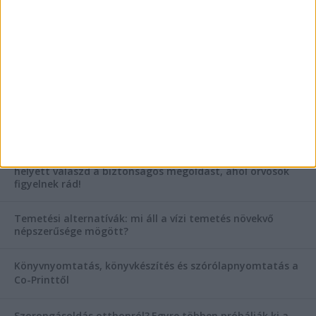
AKTUÁLIS IDŐJÁRÁS
KIEMELT TÁMOGATÓI TARTALOM
Hogyan válasszunk bérelt teherautót a nagy melegben?
Esztétikai gyógyászat, ránctalanítás Budán! Kozmetikus
helyett válaszd a biztonságos megoldást, ahol orvosok
figyelnek rád!
Temetési alternatívák: mi áll a vízi temetés növekvő
népszerűsége mögött?
Könyvnyomtatás, könyvkészítés és szórólapnyomtatás a
Co-Printtől
Szorongásoldás otthonról?
Egyre többen próbálják ki a