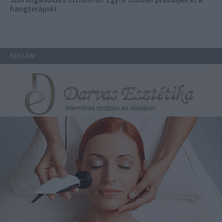
hangterápiát
REKLÁM