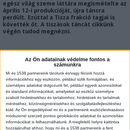
egész világ szeme láttára megismételte az
április 12-i produkcióját, újra táncra
perdült. Ezúttal a Tisza frakció tagjai is
követték őt. A tiszások táncát cikkünk
végén tudod megnézni.
Az Ön adatainak védelme fontos a
számunkra
Mi és 1538 partnereink tárolunk és/vagy férünk hozzá
információkhoz egy eszközön, például sütik formájában, és
személyes adatokat dolgozunk fel, például egyedi azonosítókat
és standard információkat, amelyeket az eszköz személyre
szabott hirdetésekhez és tartalomhoz, hirdetések és tartalmak
méréséhez, közönségmérésekhez és szolgáltatásfejlesztéshez
küld.
Az Ön engedélyével mi és a partnereink eszközleolvasásos
módszerrel szerzett pontos geolokációs adatokat és azonosítási
információkat is felhasználhatunk. A megfelelő helyre kattintva
hozzájárulhat ahhoz, hogy mi és a 1538 partnereink a fent
Táncolt a Kossuth tér