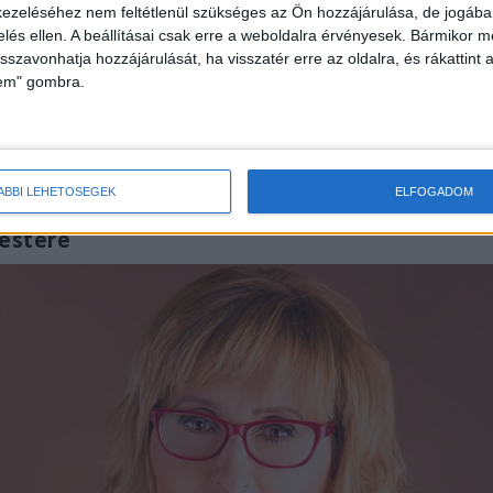
ezeléséhez nem feltétlenül szükséges az Ön hozzájárulása, de jogában 
zelés ellen. A beállításai csak erre a weboldalra érvényesek. Bármikor m
isszavonhatja hozzájárulását, ha visszatér erre az oldalra, és rákattint a
lem" gombra.
ÁBBI LEHETŐSÉGEK
ELFOGADOM
mestere