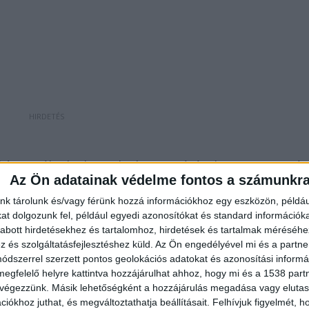
hírportálnak elmonda, hogy a járási központ rangér
Az Ön adatainak védelme fontos a számunkr
i között. Budaörs népesebb és gazdagabb település,
nk tárolunk és/vagy férünk hozzá információkhoz egy eszközön, példáu
pontibb helyzetben van a kistérségen belül.
t dolgozunk fel, például egyedi azonosítókat és standard információk
sítése, és a település fejlesztése szempontjából is
abott hirdetésekhez és tartalomhoz, hirdetések és tartalmak méréséhe
és szolgáltatásfejlesztéshez küld.
Az Ön engedélyével mi és a partne
ester ugyanakkor nem titkolja, komoly
dszerrel szerzett pontos geolokációs adatokat és azonosítási informác
udakeszi lett a járás központi települése.
megfelelő helyre kattintva hozzájárulhat ahhoz, hogy mi és a 1538 partne
 végezzünk. Másik lehetőségként a hozzájárulás megadása vagy elutasí
iókhoz juthat, és megváltoztathatja beállításait.
Felhívjuk figyelmét, 