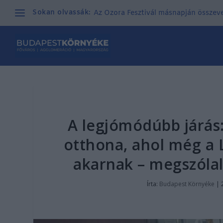
Sokan olvassák:
Az Ozora Fesztivál másnapján összeves
A legjómódúbb járás
otthona, ahol még a Li
akarnak – megszólal 
Írta:
Budapest Környéke
|