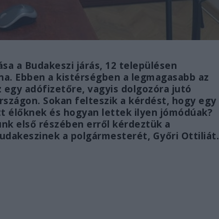
sa a Budakeszi járás, 12 településen
na. Ebben a kistérségben a legmagasabb az
z egy adófizetőre, vagyis dolgozóra jutó
szágon. Sokan felteszik a kérdést, hogy egy
ott élőknek és hogyan lettek ilyen jómódúak?
nk első részében erről kérdeztük a
udakeszinek a polgármesterét, Győri Ottiliát