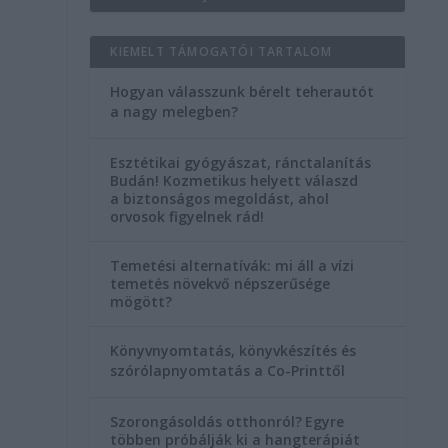
KIEMELT TÁMOGATÓI TARTALOM
Hogyan válasszunk bérelt teherautót
a nagy melegben?
Esztétikai gyógyászat, ránctalanítás
r
Budán! Kozmetikus helyett válaszd
a biztonságos megoldást, ahol
orvosok figyelnek rád!
Temetési alternatívák: mi áll a vízi
temetés növekvő népszerűsége
mögött?
Könyvnyomtatás, könyvkészítés és
szórólapnyomtatás a Co-Printtől
Szorongásoldás otthonról?
Egyre
többen próbálják ki a hangterápiát