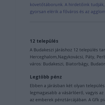
követőtáborunk. A hirdetőink tudják
gyorsan elérik a főváros és az agglom
12 település
A Budakeszi járáshoz 12 település ta
Herceghalom,Nagykovácsi, Páty, Perb
város: Budakeszi, Biatorbágy, Budaö
Legtöbb pénz
Ebben a járásban két olyan település 
legmagasabb a vásárlóerő, vagyis az
az emberek pénztárcájában. A Gfk pi