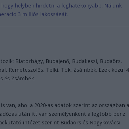
, hogy helyben hirdetni a leghatékonyabb. Nálunk
eráció 3 milliós lakosságát.
rtozik: Biatorbágy, Budajenő, Budakeszi, Budaörs,
ál, Remeteszőlős, Telki, Tök, Zsámbék. Ezek közül 
rs és Zsámbék.
is van, ahol a 2020-as adatok szerint az országban 
 adózás után itt van személyenként a legtöbb pénz
ackutató intézet szerint Budaörs és Nagykovácsi