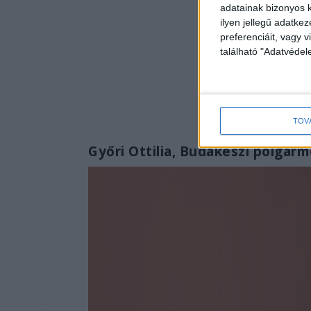
adatainak bizonyos k
ilyen jellegű adatke
preferenciáit, vagy v
található "Adatvéde
TOV
Győri Ottilia, Budakeszi polgár