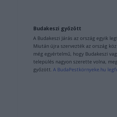
Budakeszi győzött
A Budakeszi Járás az ország egyik leg
Miután újra szervezték az ország közi
még egyértelmű, hogy Budakeszi vagy
település nagyon szerette volna, meg
győzött.
A BudaPestkörnyeke.hu legfri