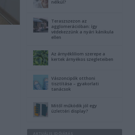
nélkül?
Teraszszezon az
agglomerációban: így
védekezzünk a nyári kánikula
ellen
Az árnyékliliom szerepe a
kertek árnyékos szegleteiben
Vászoncipők otthoni
.
tisztítása – gyakorlati
tanácsok
Mitől működik jól egy
üzlettéri display?
AKTUÁLIS IDŐJÁRÁS