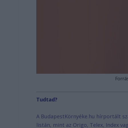
Forrás
Tudtad?
A BudapestKörnyéke.hu hírportált sz
listán, mint az Origo, Telex, Index v