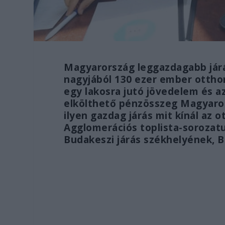
Magyarország leggazdagabb járá
nagyjából 130 ezer ember ottho
egy lakosra jutó jövedelem és a
elkölthető pénzösszeg Magyaror
ilyen gazdag járás mit kínál az 
Agglomerációs toplista-sorozatu
Budakeszi járás székhelyének, B