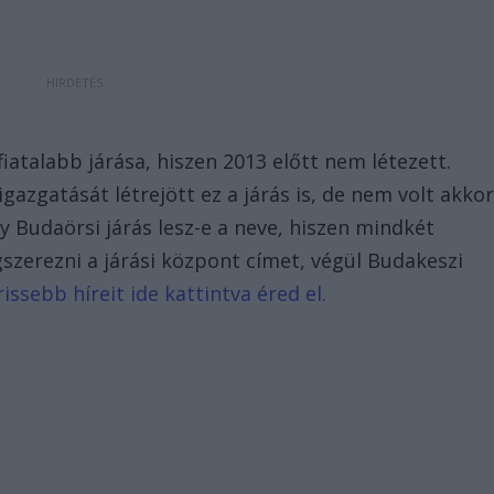
fiatalabb járása, hiszen 2013 előtt nem létezett.
gazgatását létrejött ez a járás is, de nem volt akko
 Budaörsi járás lesz-e a neve, hiszen mindkét
szerezni a járási központ címet, végül Budakeszi
ssebb híreit ide kattintva éred el.