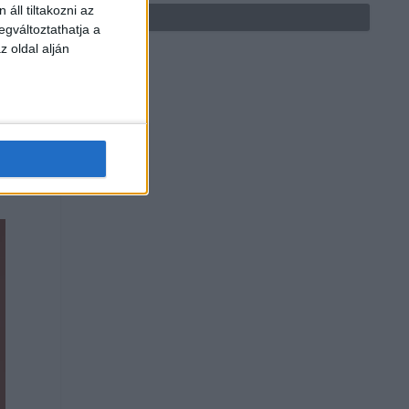
áll tiltakozni az
egváltoztathatja a
z oldal alján