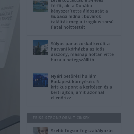
Letartóztatták a 34 éves
férfit, aki a Dunába
kényszerítette áldozatát a
Gubacsi hídnál: búvárok
találták meg a tragikus sorsú
fiatal holttestét
Súlyos panaszokkal került a
hatvani kórházba az idős
asszony, másnap holtan vitte
haza a betegszállító
Nyári betörési hullám
Budapest környékén: 5
kritikus pont a kerítésen és a
kerti ajtón, amit azonnal
ellenőrizz
FRISS SZPONZORÁLT CIKKEK
Szebb fogsor fogszabályozás