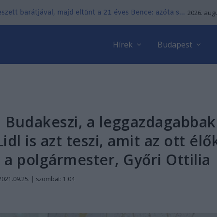
zett barátjával, majd eltűnt a 21 éves Bence: azóta s...
2026. augu
Hírek
Budapest
: Budakeszi, a leggazdagabbak
dl is azt teszi, amit az ott élő
a polgármester, Győri Ottilia
2021.09.25. | szombat: 1:04