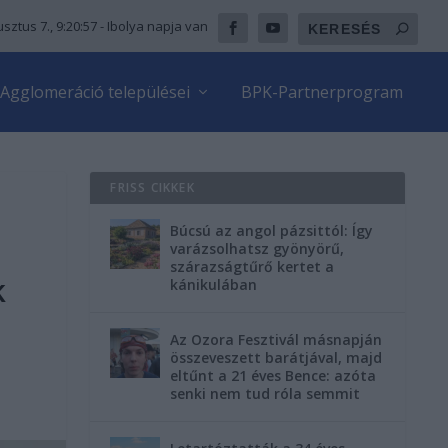
sztus 7., 9:20:58
- Ibolya napja van
Agglomeráció települései
BPK-Partnerprogram
FRISS CIKKEK
Búcsú az angol pázsittól: Így
varázsolhatsz gyönyörű,
szárazságtűrő kertet a
k
kánikulában
Az Ozora Fesztivál másnapján
összeveszett barátjával, majd
eltűnt a 21 éves Bence: azóta
senki nem tud róla semmit