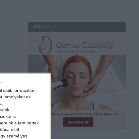
REKLÁM
t
a
l sütik formájában,
at, amelyeket az
z,
reink
iókat is
reink a fent leírtak
tása előtt
hogy személyes