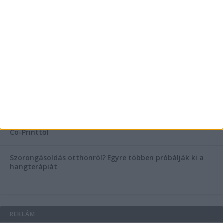
KIEMELT TÁMOGATÓI TARTALOM
Hogyan válasszunk bérelt teherautót a nagy melegben?
Esztétikai gyógyászat, ránctalanítás Budán! Kozmetikus
helyett válaszd a biztonságos megoldást, ahol orvosok
figyelnek rád!
Temetési alternatívák: mi áll a vízi temetés növekvő
népszerűsége mögött?
Könyvnyomtatás, könyvkészítés és szórólapnyomtatás a
Co-Printtől
Szorongásoldás otthonról?
Egyre többen próbálják ki a
hangterápiát
REKLÁM