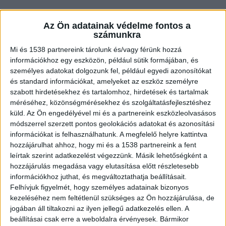
A temetkezési szolgáltatók éppen akkor tudnak
Az Ön adatainak védelme fontos a
igazán támogatni, amikor a legnagyobb szükség
számunkra
van rájuk.
Mi és 1538 partnereink tárolunk és/vagy férünk hozzá
információkhoz egy eszközön, például sütik formájában, és
személyes adatokat dolgozunk fel, például egyedi azonosítókat
Szolgáltatások széles palettája
és standard információkat, amelyeket az eszköz személyre
szabott hirdetésekhez és tartalomhoz, hirdetések és tartalmak
méréséhez, közönségmérésekhez és szolgáltatásfejlesztéshez
A temetkezési ágazatot közelebbről
küld.
Az Ön engedélyével mi és a partnereink eszközleolvasásos
megvizsgálva hamar világossá válik, hogy a
módszerrel szerzett pontos geolokációs adatokat és azonosítási
információkat is felhasználhatunk. A megfelelő helyre kattintva
Takács Temetkezés sokféle szolgáltatást
kínál a
hozzájárulhat ahhoz, hogy mi és a 1538 partnereink a fent
családoknak. Például a temetkezési kellékek
leírtak szerint adatkezelést végezzünk. Másik lehetőségként a
hozzájárulás megadása vagy elutasítása előtt részletesebb
megvásárlása nehéz feladat lehet. Vajon milyen
információkhoz juthat, és megváltoztathatja beállításait.
koporsó lenne a legmegfelelőbb, vagy milyen
Felhívjuk figyelmét, hogy személyes adatainak bizonyos
virágok fejeznék ki legjobban a részvétünket?
kezeléséhez nem feltétlenül szükséges az Ön hozzájárulása, de
jogában áll tiltakozni az ilyen jellegű adatkezelés ellen. A
Ezek mind olyan kérdések, amikkel a
beállításai csak erre a weboldalra érvényesek. Bármikor