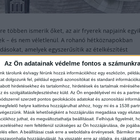
re többen ismerik őket, az air fryerek napjaink egyi
ek – és nem véletlenül. A rohanó hétköznapokban
ásokat, amelyek egyszerűsítik az ételkészítést
nom ízekről vagy az egészséges táplálkozásról. Egy
Az Ön adatainak védelme fontos a számunkr
ontosan ebben lehet a legnagyobb segítséged.
nk tárolunk és/vagy férünk hozzá információkhoz egy eszközön, példáu
t dolgozunk fel, például egyedi azonosítókat és standard információk
em forró olajban sül, hanem erőteljes
forró levegő
abott hirdetésekhez és tartalomhoz, hirdetések és tartalmak méréséhe
és szolgáltatásfejlesztéshez küld.
Az Ön engedélyével mi és a partne
s nemcsak egészségesebb, hanem látványosan
dszerrel szerzett pontos geolokációs adatokat és azonosítási informác
r
90%-kal kevesebb olaj
is elég lehet ugyanahhoz az
megfelelő helyre kattintva hozzájárulhat ahhoz, hogy mi és a 1538 partne
 végezzünk. Másik lehetőségként a hozzájárulás megadása vagy elutasí
es választás lehet azoknak is, akik diétáznak, vagy
iókhoz juthat, és megváltoztathatja beállításait.
Felhívjuk figyelmét, 
sit tudatosabban étkezni.
ezeléséhez nem feltétlenül szükséges az Ön hozzájárulása, de jogában 
zelés ellen. A beállításai csak erre a weboldalra érvényesek. Bármikor m
isszavonhatja hozzájárulását, ha visszatér erre az oldalra, és rákattint a