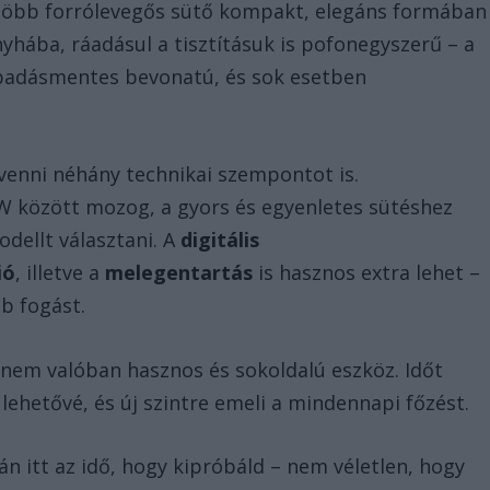
egtöbb forrólevegős sütő kompakt, elegáns formában
nyhába, ráadásul a tisztításuk is pofonegyszerű – a
apadásmentes bevonatú, és sok esetben
venni néhány technikai szempontot is.
W között mozog, a gyors és egyenletes sütéshez
dellt választani. A
digitális
ió
, illetve a
melegentartás
is hasznos extra lehet –
bb fogást.
nem valóban hasznos és sokoldalú eszköz. Időt
lehetővé, és új szintre emeli a mindennapi főzést.
lán itt az idő, hogy kipróbáld – nem véletlen, hogy