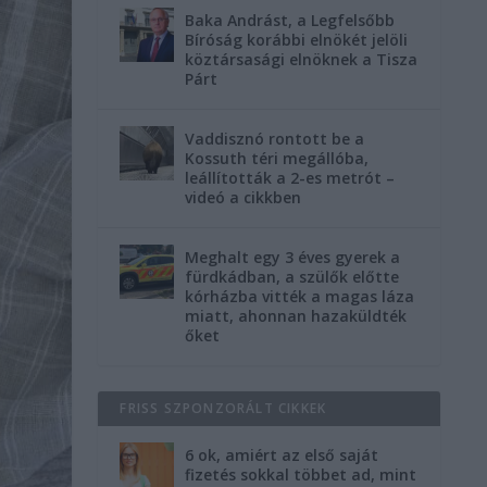
Baka Andrást, a Legfelsőbb
Bíróság korábbi elnökét jelöli
köztársasági elnöknek a Tisza
Párt
Vaddisznó rontott be a
Kossuth téri megállóba,
leállították a 2-es metrót –
videó a cikkben
Meghalt egy 3 éves gyerek a
fürdkádban, a szülők előtte
kórházba vitték a magas láza
miatt, ahonnan hazaküldték
őket
FRISS SZPONZORÁLT CIKKEK
6 ok, amiért az első saját
fizetés sokkal többet ad, mint