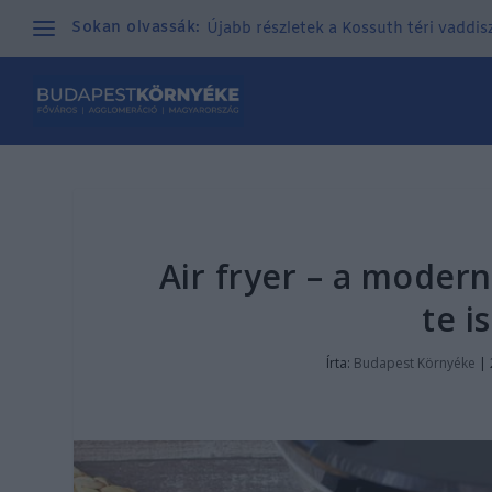
Sokan olvassák:
Újabb részletek a Kossuth téri vaddisz
Air fryer – a modern
te i
Írta:
Budapest Környéke
|