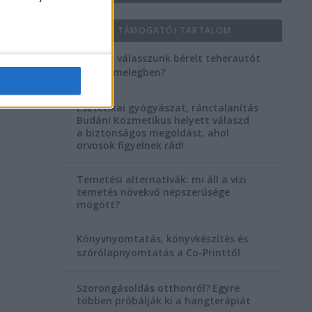
KIEMELT TÁMOGATÓI TARTALOM
Hogyan válasszunk bérelt teherautót
a nagy melegben?
Esztétikai gyógyászat, ránctalanítás
Budán! Kozmetikus helyett válaszd
a biztonságos megoldást, ahol
orvosok figyelnek rád!
Temetési alternatívák: mi áll a vízi
temetés növekvő népszerűsége
mögött?
Könyvnyomtatás, könyvkészítés és
szórólapnyomtatás a Co-Printtől
Szorongásoldás otthonról?
Egyre
többen próbálják ki a hangterápiát