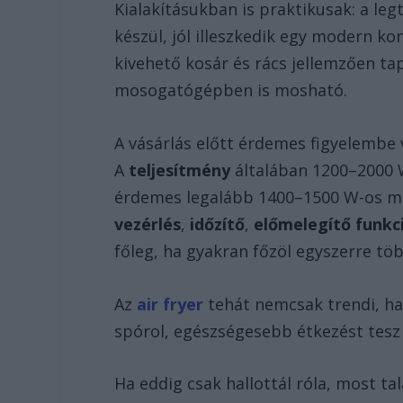
Kialakításukban is praktikusak: a l
készül, jól illeszkedik egy modern ko
kivehető kosár és rács jellemzően t
mosogatógépben is mosható.
A vásárlás előtt érdemes figyelembe 
A
teljesítmény
általában 1200–2000 
érdemes legalább 1400–1500 W-os mo
vezérlés
,
időzítő
,
előmelegítő funkc
főleg, ha gyakran főzöl egyszerre tö
Az
air fryer
tehát nemcsak trendi, ha
spórol, egészségesebb étkezést tesz 
Ha eddig csak hallottál róla, most ta