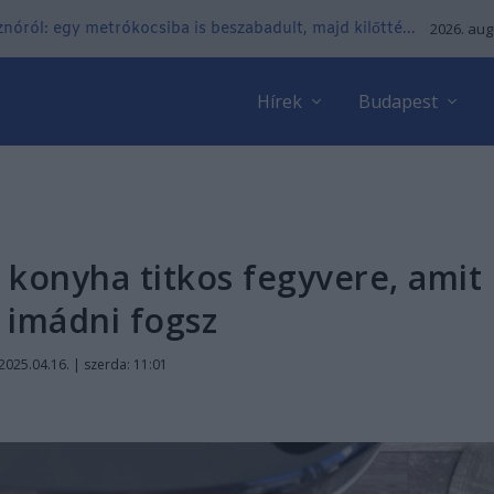
nóról: egy metrókocsiba is beszabadult, majd kilőtté...
2026. aug
Hírek
Budapest
 konyha titkos fegyvere, amit
s imádni fogsz
2025.04.16. | szerda: 11:01