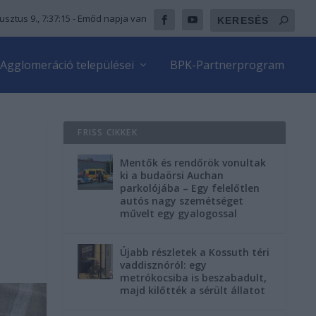
usztus 9., 7:37:16
- Emőd napja van
Agglomeráció települései
BPK-Partnerprogram
FRISS CIKKEK
Mentők és rendőrök vonultak
ki a budaörsi Auchan
parkolójába – Egy felelőtlen
autós nagy szemétséget
művelt egy gyalogossal
Újabb részletek a Kossuth téri
vaddisznóról: egy
metrókocsiba is beszabadult,
majd kilőtték a sérült állatot