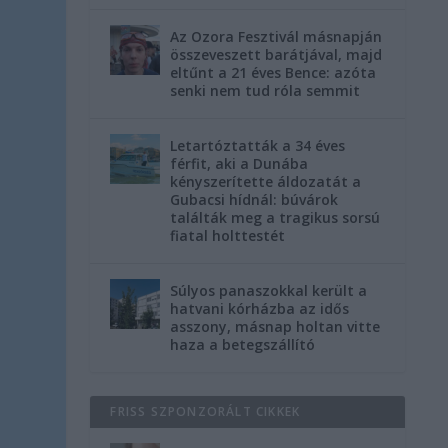
Az Ozora Fesztivál másnapján
összeveszett barátjával, majd
eltűnt a 21 éves Bence: azóta
senki nem tud róla semmit
Letartóztatták a 34 éves
férfit, aki a Dunába
kényszerítette áldozatát a
Gubacsi hídnál: búvárok
találták meg a tragikus sorsú
fiatal holttestét
Súlyos panaszokkal került a
hatvani kórházba az idős
asszony, másnap holtan vitte
haza a betegszállító
FRISS SZPONZORÁLT CIKKEK