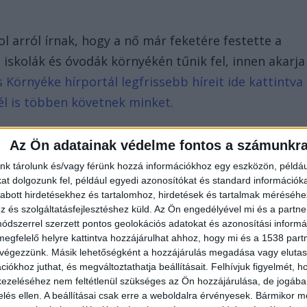
l arról írnak, hogy a nő már feketére festette a
, iskolák és óvodák környékén tűnik fel, innen akarja
 Környéke hírportál legfrissebb híreit ide kattintva
él is többen követnek minket.
Az Ön adatainak védelme fontos a számunkr
nk tárolunk és/vagy férünk hozzá információkhoz egy eszközön, példáu
t dolgozunk fel, például egyedi azonosítókat és standard információk
abott hirdetésekhez és tartalomhoz, hirdetések és tartalmak méréséhe
és szolgáltatásfejlesztéshez küld.
Az Ön engedélyével mi és a partne
dszerrel szerzett pontos geolokációs adatokat és azonosítási informác
megfelelő helyre kattintva hozzájárulhat ahhoz, hogy mi és a 1538 partne
 végezzünk. Másik lehetőségként a hozzájárulás megadása vagy elutasí
iókhoz juthat, és megváltoztathatja beállításait.
Felhívjuk figyelmét, 
ezeléséhez nem feltétlenül szükséges az Ön hozzájárulása, de jogában 
zelés ellen. A beállításai csak erre a weboldalra érvényesek. Bármikor m