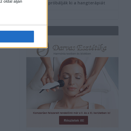
z oldal alján
többen próbálják ki a hangterápiát
REKLÁM