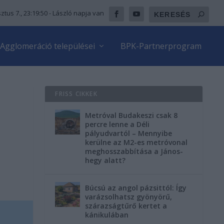
ztus 7., 23:19:51
- László napja van
Agglomeráció települései
BPK-Partnerprogram
FRISS CIKKEK
Metróval Budakeszi csak 8
percre lenne a Déli
pályudvartól – Mennyibe
kerülne az M2-es metróvonal
meghosszabbítása a János-
hegy alatt?
Búcsú az angol pázsittól: Így
varázsolhatsz gyönyörű,
szárazságtűrő kertet a
kánikulában