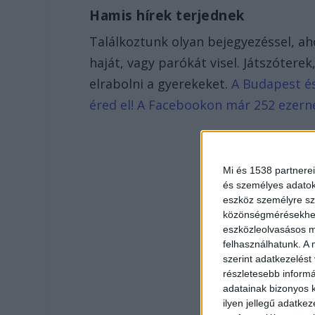
Hamis hírek terjednek
Találkoztunk olyan bejegyezéssel, aho
haját, vagy parókát visel. Játszóterek
elrabolni a gyerekeket.
A Budapest és
éred el! A Facebookon már 252 ezern
Mi és 1538 partnerei
és személyes adatoka
eszköz személyre sz
közönségmérésekhez 
eszközleolvasásos mó
felhasználhatunk. A 
szerint adatkezelést
részletesebb informác
adatainak bizonyos k
ilyen jellegű adatke