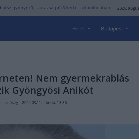
lhatsz gyönyörű, szárazságtűrő kertet a kánikulában...
2026. augus
Hírek
Budapest
terneten! Nem gyermekrablás
zik Gyöngyösi Anikót
rkesztőség
|
2025.03.11. | kedd: 13:36