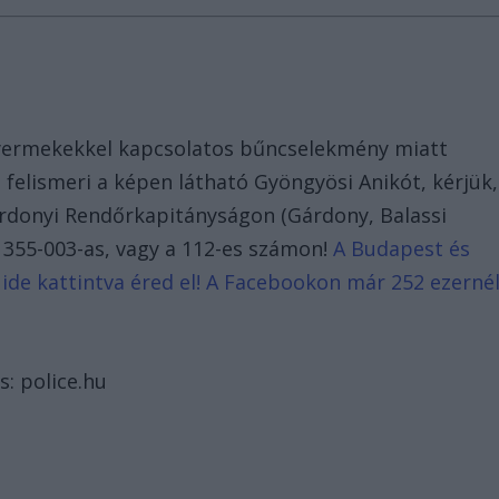
gyermekekkel kapcsolatos bűncselekmény miatt
 felismeri a képen látható Gyöngyösi Anikót, kérjük,
rdonyi Rendőrkapitányságon (Gárdony, Balassi
2) 355-003-as, vagy a 112-es számon!
A Budapest és
 ide kattintva éred el! A Facebookon már 252 ezerné
s: police.hu