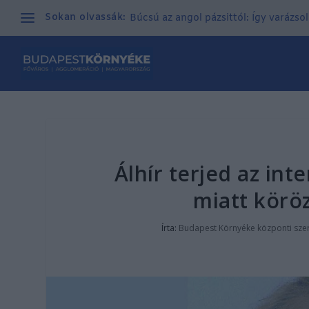
Sokan olvassák:
Búcsú az angol pázsittól: Így varázso
Álhír terjed az in
miatt körö
Írta:
Budapest Környéke központi sze