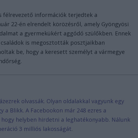
 félrevezető információk terjedtek a
nuár 22-én elrendelt körözésről, amely Gyöngyösi
riadalmat a gyermekükért aggódó szülőkben. Ennek
ő családok is megosztották posztjaikban
oltak be, hogy a keresett személyt a vármegye
endőrség.
ázezrek olvassák. Olyan oldalakkal vagyunk egy
agy a Blikk. A Facebookon már 248 ezres a
, hogy helyben hirdetni a leghatékonyabb. Nálunk
eráció 3 milliós lakosságát.