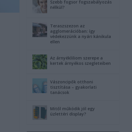
Szebb fogsor fogszabályozás
nélkül?
Teraszszezon az
agglomerációban: így
védekezzünk a nyári kánikula
ellen
Az árnyékliliom szerepe a
kertek árnyékos szegleteiben
Vászoncipők otthoni
tisztítása – gyakorlati
tanácsok
Mitől működik jól egy
üzlettéri display?