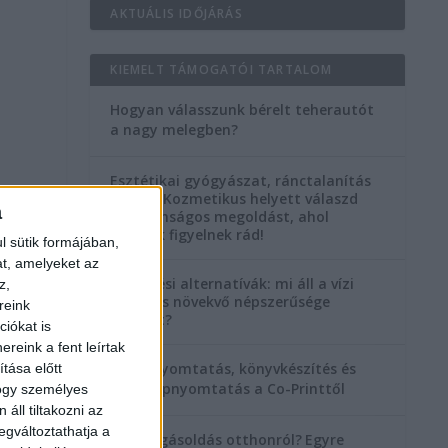
AKTUÁLIS IDŐJÁRÁS
KIEMELT TÁMOGATÓI TARTALOM
Hogyan válasszunk bérelt teherautót
a nagy melegben?
Esztétikai gyógyászat, ránctalanítás
Budán! Kozmetikus helyett válaszd
a
a biztonságos megoldást, ahol
orvosok figyelnek rád!
l sütik formájában,
at, amelyeket az
Temetési alternatívák: mi áll a vízi
z,
temetés növekvő népszerűsége
reink
mögött?
iókat is
reink a fent leírtak
Könyvnyomtatás, könyvkészítés és
tása előtt
szórólapnyomtatás a Co-Printtől
hogy személyes
áll tiltakozni az
egváltoztathatja a
Szorongásoldás otthonról?
Egyre