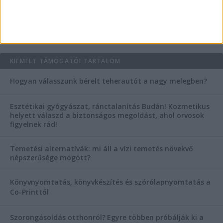
AKTUÁLIS IDŐJÁRÁS
KIEMELT TÁMOGATÓI TARTALOM
Hogyan válasszunk bérelt teherautót a nagy melegben?
Esztétikai gyógyászat, ránctalanítás Budán! Kozmetikus
helyett válaszd a biztonságos megoldást, ahol orvosok
figyelnek rád!
Temetési alternatívák: mi áll a vízi temetés növekvő
népszerűsége mögött?
Könyvnyomtatás, könyvkészítés és szórólapnyomtatás a
Co-Printtől
Szorongásoldás otthonról?
Egyre többen próbálják ki a