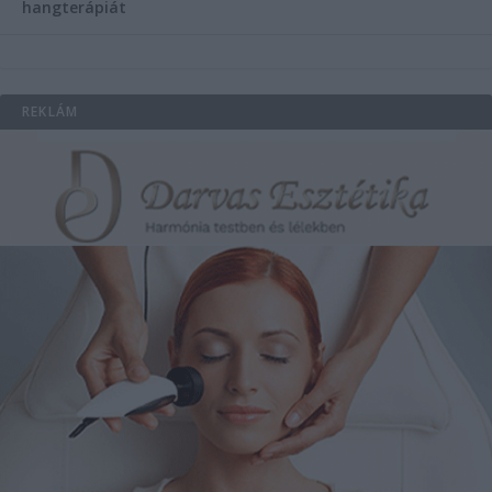
hangterápiát
REKLÁM