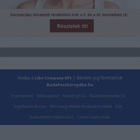
Kiadja a
| Minden jog fenntartva!
Like Company Kft
BudaPestkörnyéke.hu
Impresszum
Médiaajánlat
Kékvillogó.hu
BalatonKörnyéke.hu
IngatlanHírek.com
Közösségi Média Moderációs Elvek
DSA
Adatvédelmi tájékoztató
Cookie tájékoztató