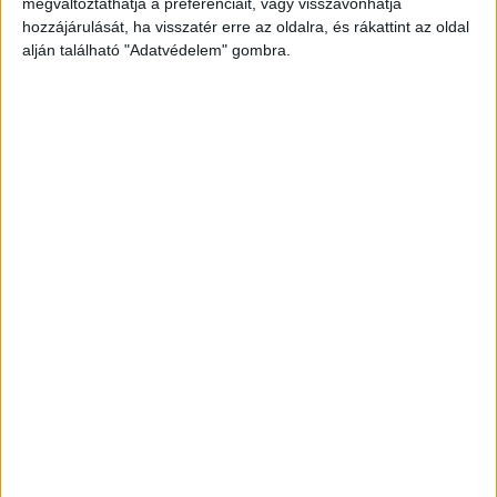
megváltoztathatja a preferenciáit, vagy visszavonhatja
hallgatták ki a gyanúsítottat, a napokban pedig
hozzájárulását, ha visszatér erre az oldalra, és rákattint az oldal
közölték a gyanúsítás tényét:
alján található "Adatvédelem" gombra.
Magáncélú autózás: A vád szerint Biró és a