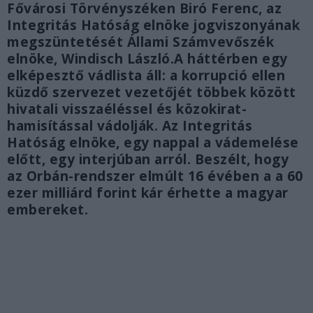
Fővárosi Törvényszéken Biró Ferenc, az
Integritás Hatóság elnöke jogviszonyának
megszüntetését Állami Számvevőszék
elnöke, Windisch László.A háttérben egy
elképesztő vádlista áll: a korrupció ellen
küzdő szervezet vezetőjét többek között
hivatali visszaéléssel és közokirat-
hamisítással vádolják. Az Integritás
Hatóság elnöke, egy nappal a vádemelése
előtt, egy interjúban arról. Beszélt, hogy
az Orbán-rendszer elmúlt 16 évében a a 60
ezer milliárd forint kár érhette a magyar
embereket.