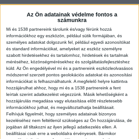
Az Ön adatainak védelme fontos a
számunkra
Mi és 1538 partnereink tárolunk és/vagy férünk hozzá
információkhoz egy eszközön, például sütik formájában, és
személyes adatokat dolgozunk fel, például egyedi azonosítókat
és standard információkat, amelyeket az eszköz személyre
szabott hirdetésekhez és tartalomhoz, hirdetések és tartalmak
Börtönt és milliók elkobzását kéri az
méréséhez, közönségmérésekhez és szolgáltatásfejlesztéshez
ügyészség
küld.
Az Ön engedélyével mi és a partnereink eszközleolvasásos
módszerrel szerzett pontos geolokációs adatokat és azonosítási
A Központi Nyomozó Főügyészség a múlt héten
információkat is felhasználhatunk. A megfelelő helyre kattintva
indítványozta, hogy a bíróság
hozzájárulhat ahhoz, hogy mi és a 1538 partnereink a fent
leírtak szerint adatkezelést végezzünk. Másik lehetőségként a
szabadságvesztésre és pénzbüntetésre ítélje
hozzájárulás megadása vagy elutasítása előtt részletesebb
Biró Ferencet. Emellett 23 millió forintnyi
információkhoz juthat, és megváltoztathatja beállításait.
Felhívjuk figyelmét, hogy személyes adatainak bizonyos
vagyonelkobzást is kértek arra a pénzösszegre,
kezeléséhez nem feltétlenül szükséges az Ön hozzájárulása, de
amelyre a vád szerint jogosulatlanul tett szert. A
jogában áll tiltakozni az ilyen jellegű adatkezelés ellen. A
nyomozó ügyészek még 2025 januárjában
beállításai csak erre a weboldalra érvényesek. Bármikor