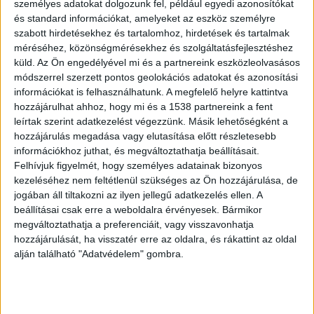
személyes adatokat dolgozunk fel, például egyedi azonosítókat
lehetőséget kínálnak arra, hogy minden igényhez
és standard információkat, amelyeket az eszköz személyre
találjunk megfelelő fényforrást. A
LEDcenter izzói
szabott hirdetésekhez és tartalomhoz, hirdetések és tartalmak
méréséhez, közönségmérésekhez és szolgáltatásfejlesztéshez
között
érdemes szétnézni.
küld.
Az Ön engedélyével mi és a partnereink eszközleolvasásos
módszerrel szerzett pontos geolokációs adatokat és azonosítási
információkat is felhasználhatunk. A megfelelő helyre kattintva
A lámpatest kiválasztása
hozzájárulhat ahhoz, hogy mi és a 1538 partnereink a fent
leírtak szerint adatkezelést végezzünk. Másik lehetőségként a
A világítás megválasztásánál érdemes
hozzájárulás megadása vagy elutasítása előtt részletesebb
információkhoz juthat, és megváltoztathatja beállításait.
végiggondolni, mire fogjuk használni az adott
Felhívjuk figyelmét, hogy személyes adatainak bizonyos
helyiséget. Egy étkezőasztal másféle
kezeléséhez nem feltétlenül szükséges az Ön hozzájárulása, de
jogában áll tiltakozni az ilyen jellegű adatkezelés ellen. A
megvilágítást kér, mint egy olvasósarok. Az
beállításai csak erre a weboldalra érvényesek. Bármikor
utóbbinak ideális például egy állítható fényerejű
megváltoztathatja a preferenciáit, vagy visszavonhatja
lámpa, míg az előbbinek egy meleg, barátságos
hozzájárulását, ha visszatér erre az oldalra, és rákattint az oldal
alján található "Adatvédelem" gombra.
fény a legjobb.
Elengedhetetlen a színhőmérséklet