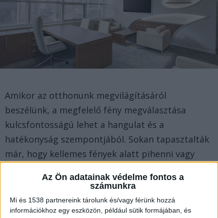
Amikor az otthonunk megvilágításáról
beszélünk, a megfelelő fény megválasztása
kulcsfontosságú lehet a hangulat és a
hatékonyság szempontjából. Sokan tapasztalták
már, hogy kellemes fények alatt pihenni vagy
dolgozni nemcsak kényelmesebb, hanem
Az Ön adatainak védelme fontos a
hatékonyabb is.
számunkra
Mi és 1538 partnereink tárolunk és/vagy férünk hozzá
A modern világítástechnikai megoldások számos
információkhoz egy eszközön, például sütik formájában, és