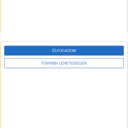
Ez a cikk szponzorált tartalom, megrendelő a
ledcenter.hu oldalt működtető cég.
MEGOSZTÁS:
ELFOGADOM
TOVÁBBI LEHETŐSÉGEK
FRISS CIKKEK
Metróval Budakeszi csak 8 percre lenne a Déli
pályudvartól – Mennyibe kerülne az M2-es
metróvonal meghosszabbítása a János-hegy
alatt?
Búcsú az angol pázsittól: Így varázsolhatsz