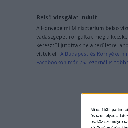
Belső vizsgálat indult
A Honvédelmi Minisztérium belső viz
vadászgépet rongáltak meg a kecskem
keresztül jutottak be a területre, a
vittek el.
A Budapest és Környéke hírp
Facebookon már 252 ezernél is több
Mi és 1538 partnerei
és személyes adatoka
eszköz személyre sz
közönségmérésekhez 