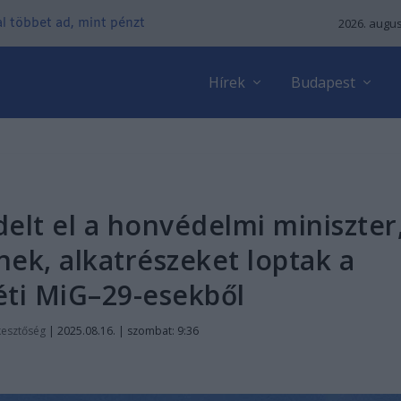
kal többet ad, mint pénzt
2026. augus
Hírek
Budapest
delt el a honvédelmi miniszter
ek, alkatrészeket loptak a
ti MiG–29-esekből
kesztőség
|
2025.08.16. | szombat: 9:36