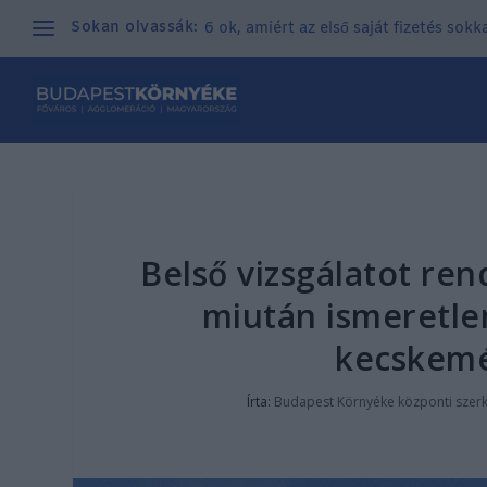
Sokan olvassák:
6 ok, amiért az első saját fizetés sok
Belső vizsgálatot ren
miután ismeretlen
kecskemé
Írta:
Budapest Környéke központi szer