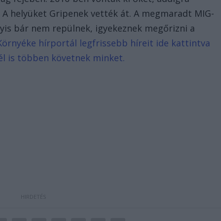
 A helyüket Gripenek vették át. A megmaradt MIG-
gyis bár nem repülnek, igyekeznek megőrizni a
örnyéke hírportál legfrissebb híreit ide kattintva
él is többen követnek minket.