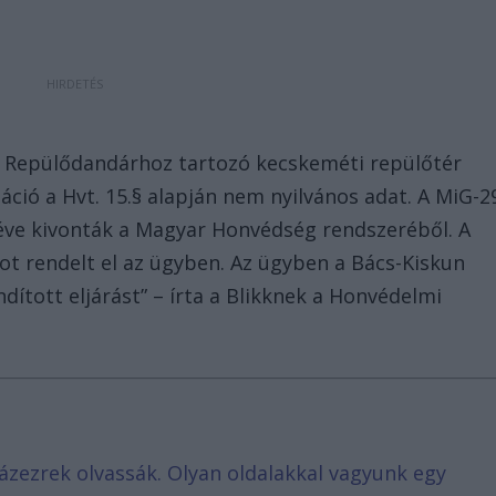
. Repülődandárhoz tartozó kecskeméti repülőtér
ció a Hvt. 15.§ alapján nem nyilvános adat. A MiG-2
éve kivonták a Magyar Honvédség rendszeréből. A
ot rendelt el az ügyben. Az ügyben a Bács-Kiskun
dított eljárást” – írta a Blikknek a Honvédelmi
ázezrek olvassák. Olyan oldalakkal vagyunk egy