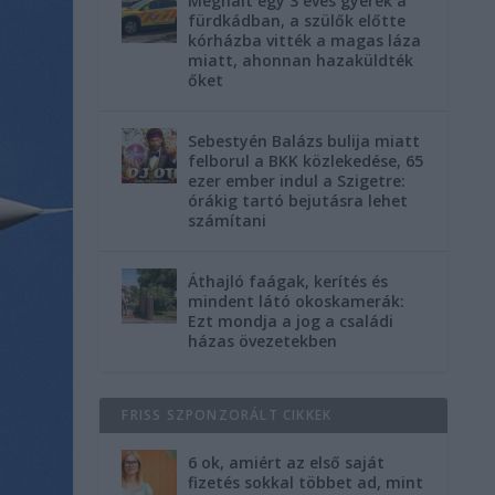
Meghalt egy 3 éves gyerek a
fürdkádban, a szülők előtte
kórházba vitték a magas láza
miatt, ahonnan hazaküldték
őket
Sebestyén Balázs bulija miatt
felborul a BKK közlekedése, 65
ezer ember indul a Szigetre:
órákig tartó bejutásra lehet
számítani
Áthajló faágak, kerítés és
mindent látó okoskamerák:
Ezt mondja a jog a családi
házas övezetekben
FRISS SZPONZORÁLT CIKKEK
6 ok, amiért az első saját
fizetés sokkal többet ad, mint