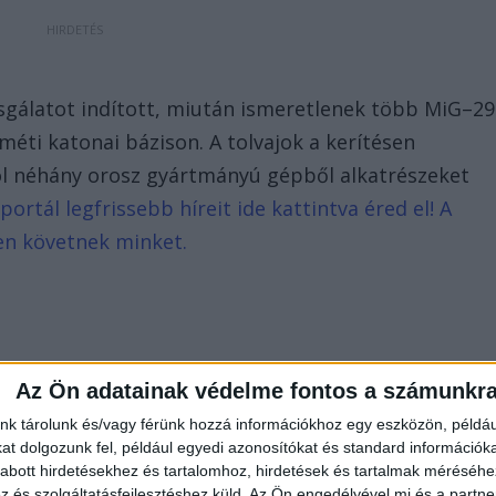
sgálatot indított, miután ismeretlenek több MiG–29
éti katonai bázison. A tolvajok a kerítésen
hol néhány orosz gyártmányú gépből alkatrészeket
ortál legfrissebb híreit ide kattintva éred el! A
en követnek minket.
Az Ön adatainak védelme fontos a számunkr
nk tárolunk és/vagy férünk hozzá információkhoz egy eszközön, példáu
t dolgozunk fel, például egyedi azonosítókat és standard információk
abott hirdetésekhez és tartalomhoz, hirdetések és tartalmak méréséhe
és szolgáltatásfejlesztéshez küld.
Az Ön engedélyével mi és a partne