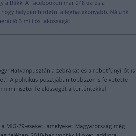
agy a Blikk. A Facebookon már 248 ezres a
, hogy helyben hirdetni a leghatékonyabb. Nálunk
eráció 3 milliós lakosságát.
ogy “Hatvanpusztán a zebrákat és a robotfűnyírót is
t”. A politikus posztjában többször is felvetette
mi miniszter felelősségét a történtekkel
t a MIG-29-eseket, amelyeket Magyarország még
ág fejében. 2010-ben vonták ki őket, addigra