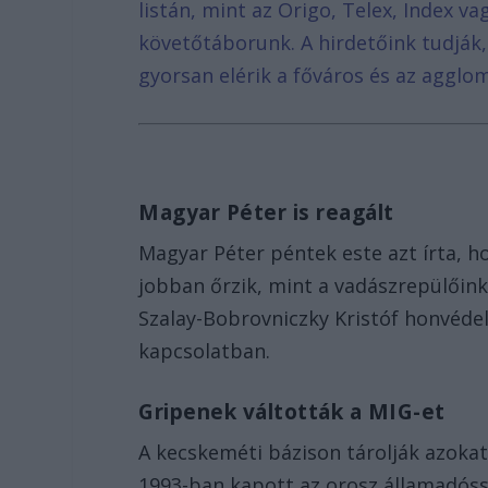
listán, mint az Origo, Telex, Index v
követőtáborunk. A hirdetőink tudják
gyorsan elérik a főváros és az agglom
Magyar Péter is reagált
Magyar Péter péntek este azt írta, h
jobban őrzik, mint a vadászrepülőinke
Szalay-Bobrovniczky Kristóf honvédel
kapcsolatban.
Gripenek váltották a MIG-et
A kecskeméti bázison tárolják azoka
1993-ban kapott az orosz államadóss