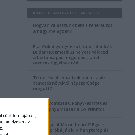
KIEMELT TÁMOGATÓI TARTALOM
Hogyan válasszunk bérelt teherautót
a nagy melegben?
Esztétikai gyógyászat, ránctalanítás
Budán! Kozmetikus helyett válaszd
a biztonságos megoldást, ahol
orvosok figyelnek rád!
Temetési alternatívák: mi áll a vízi
temetés növekvő népszerűsége
mögött?
Könyvnyomtatás, könyvkészítés és
a
szórólapnyomtatás a Co-Printtől
l sütik formájában,
at, amelyeket az
Szorongásoldás otthonról?
Egyre
z,
többen próbálják ki a hangterápiát
reink