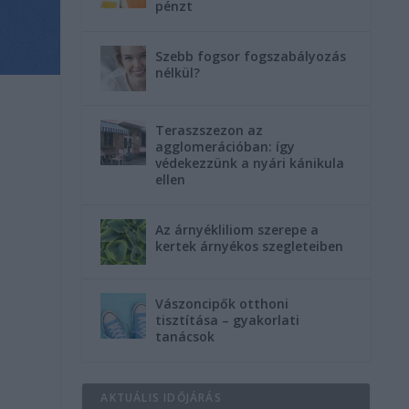
pénzt
Szebb fogsor fogszabályozás
nélkül?
Teraszszezon az
agglomerációban: így
védekezzünk a nyári kánikula
ellen
Az árnyékliliom szerepe a
kertek árnyékos szegleteiben
Vászoncipők otthoni
tisztítása – gyakorlati
tanácsok
AKTUÁLIS IDŐJÁRÁS