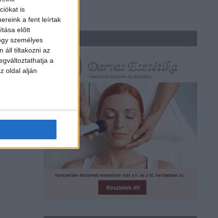
iókat is
reink a fent leírtak
tása előtt
REKLÁM
hogy személyes
áll tiltakozni az
egváltoztathatja a
z oldal alján
a