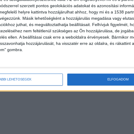
dszerrel szerzett pontos geolokációs adatokat és azonosítási informác
megfelelő helyre kattintva hozzájárulhat ahhoz, hogy mi és a 1538 partne
 végezzünk. Másik lehetőségként a hozzájárulás megadása vagy elutasí
iókhoz juthat, és megváltoztathatja beállításait.
Felhívjuk figyelmét, 
ezeléséhez nem feltétlenül szükséges az Ön hozzájárulása, de jogában 
zelés ellen. A beállításai csak erre a weboldalra érvényesek. Bármikor m
isszavonhatja hozzájárulását, ha visszatér erre az oldalra, és rákattint a
lem" gombra.
szerből kivont vadászrepülők lokátorterét szerelték
abokat. Információk szerint egyszerűen felhajtották 
olgozni kezdtek. A tevékenységüket senki nem
ÁBBI LEHETŐSÉGEK
ELFOGADOM
kkel távoztak.