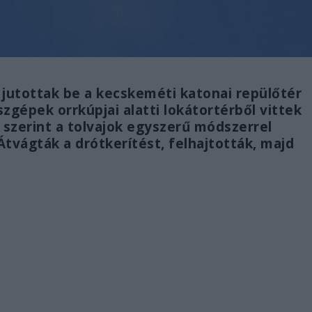
 jutottak be a kecskeméti katonai repülőtér
zgépek orrkúpjai alatti lokátortérből vittek
 szerint a tolvajok egyszerű módszerrel
 Átvágták a drótkerítést, felhajtották, majd