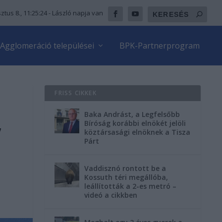
ztus 8., 11:25:25
- László napja van
Agglomeráció települései
BPK-Partnerprogram
FRISS CIKKEK
Baka Andrást, a Legfelsőbb
,
Bíróság korábbi elnökét jelöli
köztársasági elnöknek a Tisza
Párt
Vaddisznó rontott be a
Kossuth téri megállóba,
leállították a 2-es metró –
videó a cikkben