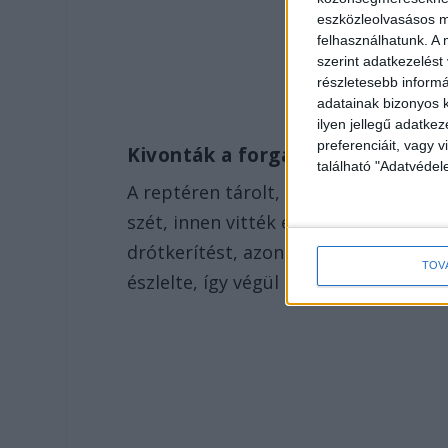
eszközleolvasásos mó
felhasználhatunk. A 
szerint adatkezelést
részletesebb informác
adatainak bizonyos k
ilyen jellegű adatke
preferenciáit, vagy v
Kivonták a forgalomból
található "Adatvéde
A reptéren tárolt, már évek óta rend
szét, innen vitték el a kiszemelt dar
drótkerítést, azon átbújtak, majd d
TOV
észlelte, így végül értékes alkatrésze