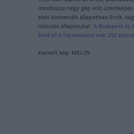
mindössze négy gép volt üzemképes.
eket konzervált állapotban őrzik, va
műszaki állapotukat
A Budapest és K
éred el! A Facebookon már 252 ezern
Kiemelt kép: MIG-29