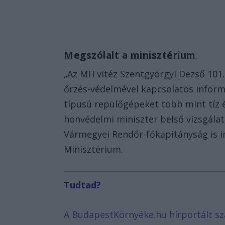
Megszólalt a minisztérium
„Az MH vitéz Szentgyörgyi Dezső 101
őrzés-védelmével kapcsolatos informá
típusú repülőgépeket több mint tíz 
honvédelmi miniszter belső vizsgálat
Vármegyei Rendőr-főkapitányság is in
Minisztérium.
Tudtad?
A BudapestKörnyéke.hu hírportált sz