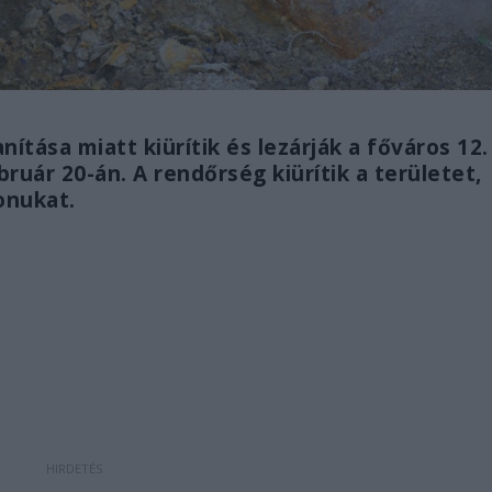
ítása miatt kiürítik és lezárják a főváros 12.
ruár 20-án. A rendőrség kiürítik a területet,
honukat.