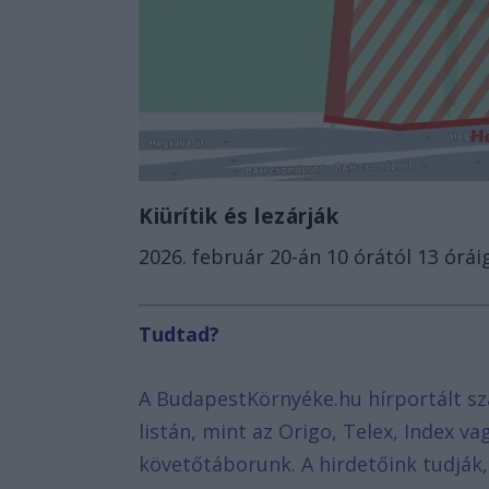
Kiürítik és lezárják
2026. február 20-án 10 órától 13 óráig
Tudtad?
A BudapestKörnyéke.hu hírportált sz
listán, mint az Origo, Telex, Index v
követőtáborunk. A hirdetőink tudják