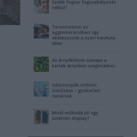
Szebb fogsor fogszabályozás
nélkül?
Teraszszezon az
agglomerációban: így
védekezzünk a nyári kánikula
ellen
Az árnyékliliom szerepe a
kertek árnyékos szegleteiben
Vászoncipők otthoni
tisztítása – gyakorlati
tanácsok
Mitől működik jól egy
üzlettéri display?