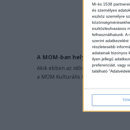
Mi és 1538 partnerei
és személyes adatoka
eszköz személyre sz
közönségmérésekhez 
eszközleolvasásos mó
felhasználhatunk. A 
szerint adatkezelést
részletesebb informác
adatainak bizonyos k
A MOM-ban helyezik el őket
ilyen jellegű adatke
preferenciáit, vagy v
Akik ebben az időszakban nem tudjá
található "Adatvéde
a MOM Kulturális Központban (1124 Bu
TOV