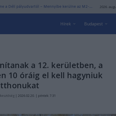
ne a Déli pályudvartól – Mennyibe kerülne az M2-...
2026. augu
Hírek
Budapest
ítanak a 12. kerületben, a
 10 óráig el kell hagyniuk
tthonukat
rkesztőség
|
2026.02.20. | péntek: 7:31