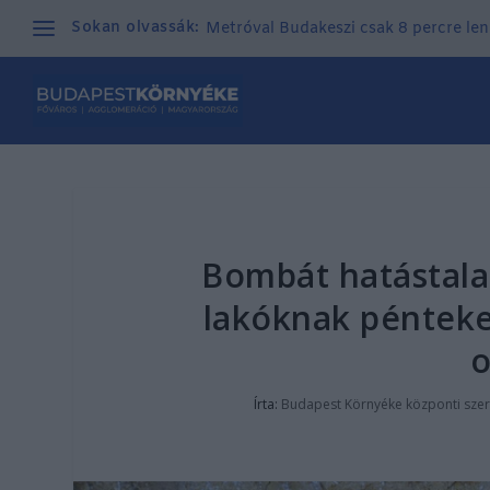
Sokan olvassák:
Metróval Budakeszi csak 8 percre len
Bombát hatástalan
lakóknak pénteken
o
Írta:
Budapest Környéke központi sze