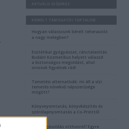
AKTUÁLIS IDŐJÁRÁS
KIEMELT TÁMOGATÓI TARTALOM
Hogyan válasszunk bérelt teherautót
a nagy melegben?
.
Esztétikai gyógyászat, ránctalanítás
Budán! Kozmetikus helyett válaszd
a biztonságos megoldást, ahol
l
orvosok figyelnek rád!
Temetési alternatívák: mi áll a vízi
temetés növekvő népszerűsége
mögött?
Könyvnyomtatás, könyvkészítés és
szórólapnyomtatás a Co-Printtől
a
Szorongásoldás otthonról?
Egyre