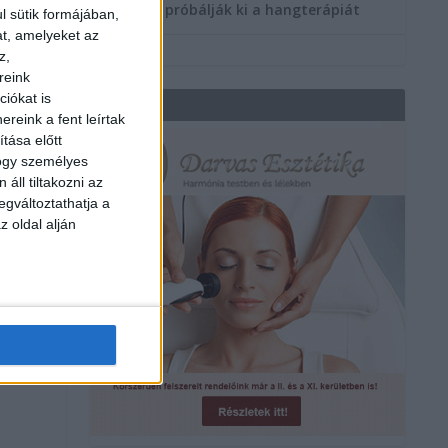
többen próbálják ki a hangterápiát
l sütik formájában,
at, amelyeket az
z,
reink
iókat is
REKLÁM
reink a fent leírtak
tása előtt
hogy személyes
áll tiltakozni az
egváltoztathatja a
z oldal alján