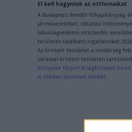
El kell hagyniuk az otthonaikat
A Budapesti Rendőr-főkapitányság ért
járművezetőket, oktatási intézménye
lakosságvédelmi intézkedés keretében 
területen található ingatlanokat 2026
Az érintett területet a rendőrség feb
zárással érintett területen tartózkod
Környéke hírportál legfrissebb híreit
is többen követnek minket.