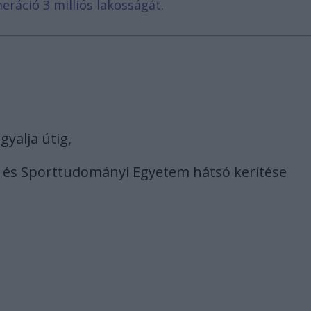
eráció 3 milliós lakosságát.
gyalja útig,
 és Sporttudományi Egyetem hátsó kerítése