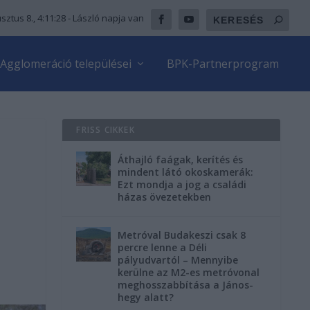
sztus 8., 4:11:28
- László napja van
Agglomeráció települései
BPK-Partnerprogram
FRISS CIKKEK
Áthajló faágak, kerítés és
mindent látó okoskamerák:
Ezt mondja a jog a családi
házas övezetekben
Metróval Budakeszi csak 8
percre lenne a Déli
pályudvartól – Mennyibe
kerülne az M2-es metróvonal
meghosszabbítása a János-
hegy alatt?