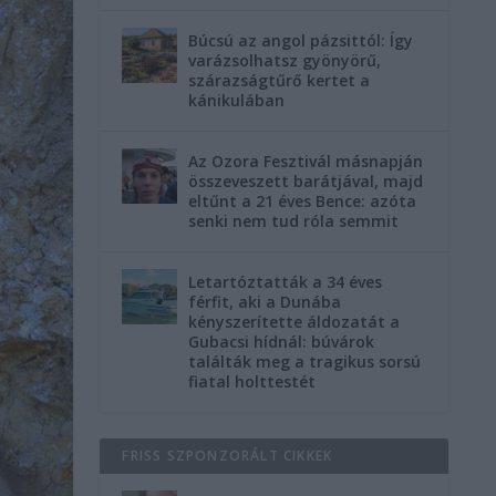
Búcsú az angol pázsittól: Így
varázsolhatsz gyönyörű,
szárazságtűrő kertet a
kánikulában
Az Ozora Fesztivál másnapján
összeveszett barátjával, majd
eltűnt a 21 éves Bence: azóta
senki nem tud róla semmit
Letartóztatták a 34 éves
férfit, aki a Dunába
kényszerítette áldozatát a
Gubacsi hídnál: búvárok
találták meg a tragikus sorsú
fiatal holttestét
FRISS SZPONZORÁLT CIKKEK