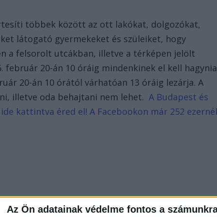
esíti többek között az ott lakókat, dolgozókat,
ket látogató gyermekeket és szüleiket, hogy
a felsorolt utcákban, illetve a térképen jelölt
. február 20-án 10 óráig mindenkinek el kell hagynia
ruár 20-án 10 órától várhatóan 13 óráig lezárja. A
ni, illetve oda behajtani nem lehet.
A Budapest és
 ide kattintva éred el! A Facebookon már 252 ezerné
Az Ön adatainak védelme fontos a számunkr