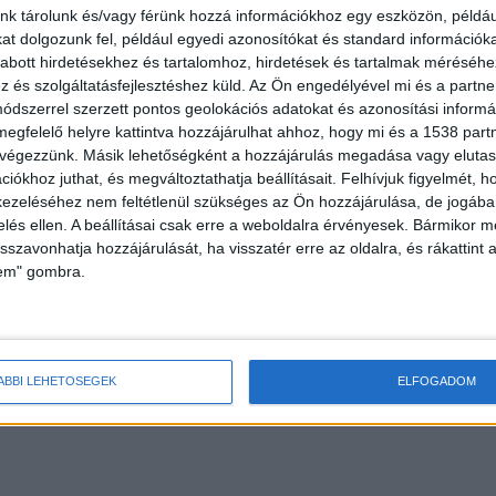
nk tárolunk és/vagy férünk hozzá információkhoz egy eszközön, példáu
t dolgozunk fel, például egyedi azonosítókat és standard információk
abott hirdetésekhez és tartalomhoz, hirdetések és tartalmak méréséhe
és szolgáltatásfejlesztéshez küld.
Az Ön engedélyével mi és a partne
dszerrel szerzett pontos geolokációs adatokat és azonosítási informác
megfelelő helyre kattintva hozzájárulhat ahhoz, hogy mi és a 1538 partne
 végezzünk. Másik lehetőségként a hozzájárulás megadása vagy elutasí
iókhoz juthat, és megváltoztathatja beállításait.
Felhívjuk figyelmét, 
ezeléséhez nem feltétlenül szükséges az Ön hozzájárulása, de jogában 
zelés ellen. A beállításai csak erre a weboldalra érvényesek. Bármikor m
isszavonhatja hozzájárulását, ha visszatér erre az oldalra, és rákattint a
k megoldani hol tartózkodásukat, pihenőhelyet
lem" gombra.
dapest, Csörsz utca 18.) találhatnak.
ÁBBI LEHETŐSÉGEK
ELFOGADOM