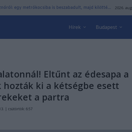
nóról: egy metrókocsiba is beszabadult, majd kilőtté...
2026. aug
Hírek
Budapest
alatonnál! Eltűnt az édesapa a
 hozták ki a kétségbe esett
rekeket a partra
3. | csütörtök: 6:57