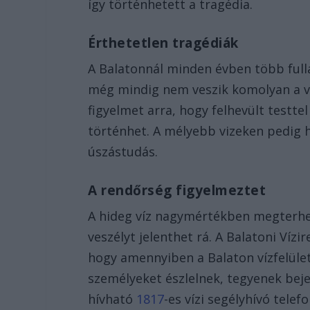
így történhetett a tragédia.
Érthetetlen tragédiák
A Balatonnál minden évben több fulla
még mindig nem veszik komolyan a víz
figyelmet arra, hogy felhevült testte
történhet. A mélyebb vizeken pedig 
úszástudás.
A rendőrség figyelmeztet
A hideg víz nagymértékben megterhel
veszélyt jelenthet rá. A Balatoni Víz
hogy amennyiben a Balaton vízfelület
személyeket észlelnek, tegyenek beje
hívható
1817
-es vízi segélyhívó tele