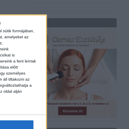
a
REKLÁM
l sütik formájában,
at, amelyeket az
z,
a
reink
iókat is
reink a fent leírtak
tása előtt
hogy személyes
áll tiltakozni az
egváltoztathatja a
z oldal alján