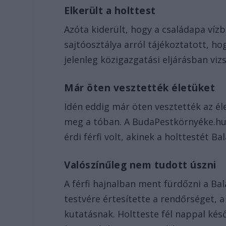
Elkerült a holttest
Azóta kiderült, hogy a családapa víz
sajtóosztálya arról tájékoztatott, hog
jelenleg közigazgatási eljárásban viz
Már öten vesztették életüket
Idén eddig már öten vesztették az él
meg a tóban. A BudaPestkörnyéke.hu
érdi férfi volt, akinek a holttestét 
Valószínűleg nem tudott úszni
A férfi hajnalban ment fürdőzni a Ba
testvére értesítette a rendőrséget, 
kutatásnak. Holtteste fél nappal késő