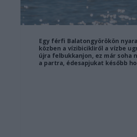
Egy férfi Balatongyörökön nyara
közben a vízibicikliről a vízbe u
újra felbukkanjon, ez már soha 
a partra, édesapjukat később ho