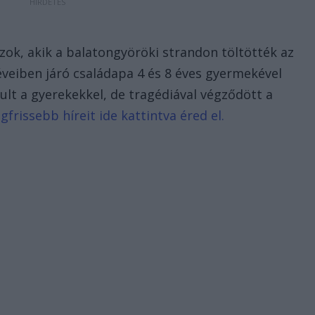
zok, akik a balatongyöröki strandon töltötték az
 éveiben járó családapa 4 és 8 éves gyermekével
ndult a gyerekekkel, de tragédiával végződött a
frissebb híreit ide kattintva éred el.