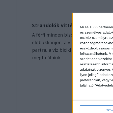
Strandolók vitték ki a gyerekek
Mi és 1538 partnerei
és személyes adatoka
A férfi minden bizonnyal felhevült te
eszköz személyre sz
előbukkanjon, a víz alatt eltűnt. A ké
közönségmérésekhez 
eszközleolvasásos mó
partra, a vízibiciklivel együtt. Az a
felhasználhatunk. A 
megtalálniuk.
szerint adatkezelést
részletesebb informác
adatainak bizonyos k
ilyen jellegű adatke
preferenciáit, vagy v
található "Adatvéde
TOV