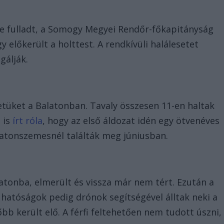
be fulladt, a Somogy Megyei Rendőr-főkapitányság
y előkerült a holttest. A rendkívüli halálesetet
sgálják.
etüket a Balatonban. Tavaly összesen 11-en haltak
 is
írt róla
, hogy az első áldozat idén egy ötvenéves
Balatonszemesnél találták meg júniusban.
latonba, elmerült és vissza már nem tért. Ezután a
a hatóságok pedig drónok segítségével álltak neki a
bb került elő. A férfi feltehetően nem tudott úszni,