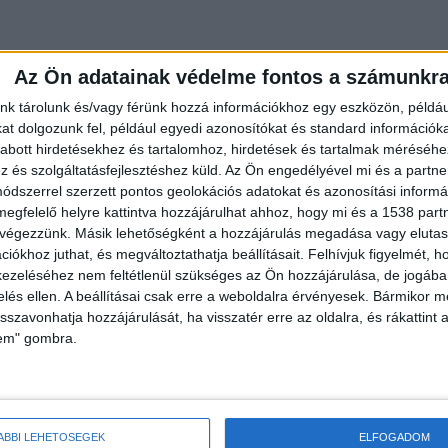
Az Ön adatainak védelme fontos a számunkr
et
nk tárolunk és/vagy férünk hozzá információkhoz egy eszközön, példáu
t dolgozunk fel, például egyedi azonosítókat és standard információk
sttel ugrott a vízbe. A gyerekek hiába várták, hogy
abott hirdetésekhez és tartalomhoz, hirdetések és tartalmak méréséhe
tségbeesett kicsiket a strandolók hozták ki a vízből 
és szolgáltatásfejlesztéshez küld.
Az Ön engedélyével mi és a partne
dszerrel szerzett pontos geolokációs adatokat és azonosítási informác
pukát próbálták megkeresni, de nem sikerült
megfelelő helyre kattintva hozzájárulhat ahhoz, hogy mi és a 1538 partne
 végezzünk. Másik lehetőségként a hozzájárulás megadása vagy elutasí
iókhoz juthat, és megváltoztathatja beállításait.
Felhívjuk figyelmét, 
ezeléséhez nem feltétlenül szükséges az Ön hozzájárulása, de jogában 
zelés ellen. A beállításai csak erre a weboldalra érvényesek. Bármikor m
isszavonhatja hozzájárulását, ha visszatér erre az oldalra, és rákattint a
lem" gombra.
ÁBBI LEHETŐSÉGEK
ELFOGADOM