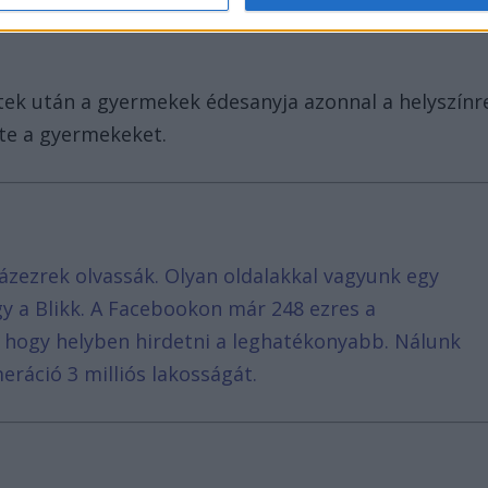
tek után a gyermekek édesanyja azonnal a helyszínr
te a gyermekeket.
ázezrek olvassák. Olyan oldalakkal vagyunk egy
agy a Blikk. A Facebookon már 248 ezres a
, hogy helyben hirdetni a leghatékonyabb. Nálunk
eráció 3 milliós lakosságát.