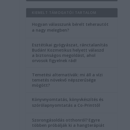
KIEMELT TÁMOGATÓI TARTALOM
Hogyan válasszunk bérelt teherautót
a nagy melegben?
Esztétikai gyógyászat, ránctalanítás
Budán! Kozmetikus helyett válaszd
a biztonságos megoldást, ahol
orvosok figyelnek rád!
Temetési alternatívák: mi áll a vízi
temetés növekvő népszerűsége
mögött?
Könyvnyomtatás, könyvkészítés és
szórólapnyomtatás a Co-Printtől
Szorongásoldás otthonról?
Egyre
többen próbálják ki a hangterápiát