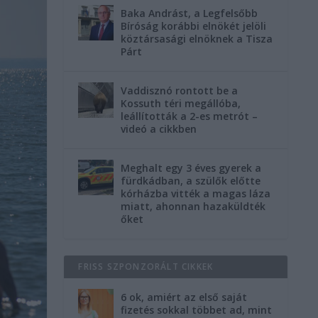
Baka Andrást, a Legfelsőbb
Bíróság korábbi elnökét jelöli
köztársasági elnöknek a Tisza
Párt
Vaddisznó rontott be a
Kossuth téri megállóba,
leállították a 2-es metrót –
videó a cikkben
Meghalt egy 3 éves gyerek a
fürdkádban, a szülők előtte
kórházba vitték a magas láza
miatt, ahonnan hazaküldték
őket
FRISS SZPONZORÁLT CIKKEK
6 ok, amiért az első saját
fizetés sokkal többet ad, mint