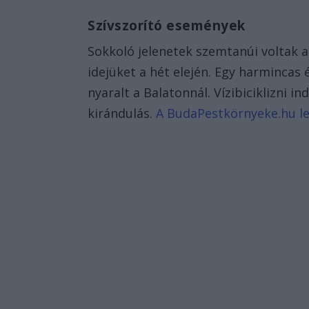
Szívszorító események
Sokkoló jelenetek szemtanúi voltak a
idejüket a hét elején. Egy harmincas
nyaralt a Balatonnál. Vízibiciklizni i
kirándulás.
A BudaPestkörnyeke.hu leg