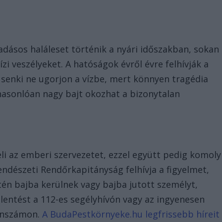
dásos haláleset történik a nyári időszakban, sokan
i veszélyeket. A hatóságok évről évre felhívják a
l senki ne ugorjon a vízbe, mert könnyen tragédia
hasonlóan nagy bajt okozhat a bizonytalan
i az emberi szervezetet, ezzel együtt pedig komoly
irendészeti Rendőrkapitányság felhívja a figyelmet,
én bajba kerülnek vagy bajba jutott személyt,
lentést a 112-es segélyhívón vagy az ingyenesen
fonszámon.
A BudaPestkörnyeke.hu legfrissebb híreit