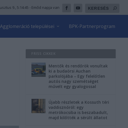
usztus 9., 5:14:46
- Emőd napja van
Agglomeráció települései
BPK-Partnerprogram
FRISS CIKKEK
Mentők és rendőrök vonultak
ki a budaörsi Auchan
parkolójába – Egy felelőtlen
autós nagy szemétséget
művelt egy gyalogossal
Újabb részletek a Kossuth téri
vaddisznóról: egy
metrókocsiba is beszabadult,
majd kilőtték a sérült állatot