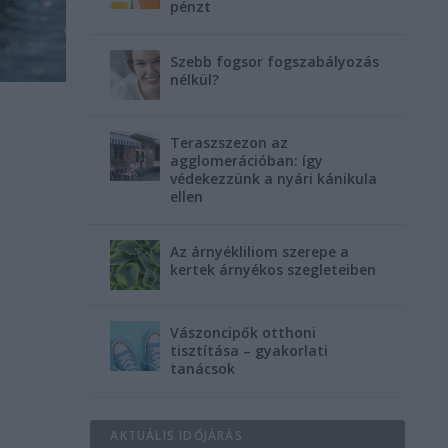
pénzt
Szebb fogsor fogszabályozás
nélkül?
Teraszszezon az
agglomerációban: így
védekezzünk a nyári kánikula
ellen
Az árnyékliliom szerepe a
kertek árnyékos szegleteiben
Vászoncipők otthoni
tisztítása – gyakorlati
tanácsok
AKTUÁLIS IDŐJÁRÁS