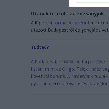
Utánuk utazott az édesanyjuk
A Ripost
információi szerint
a történ
utazott Budapestről és gondjába vet
Tudtad?
A BudapestKörnyéke.hu hírportált sz
listán, mint az Origo, Telex, Index v
követőtáborunk. A hirdetőink tudják
gyorsan elérik a főváros és az agglom