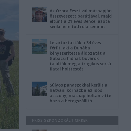
Az Ozora Fesztivál másnapján
összeveszett barátjával, majd
eltűnt a 21 éves Bence: azóta
senki nem tud róla semmit
Letartóztatták a 34 éves
férfit, aki a Dunába
kényszerítette áldozatát a
Gubacsi hídnál: búvárok
találták meg a tragikus sorsú
fiatal holttestét
Súlyos panaszokkal került a
hatvani kórházba az idős
asszony, másnap holtan vitte
haza a betegszállító
FRISS SZPONZORÁLT CIKKEK