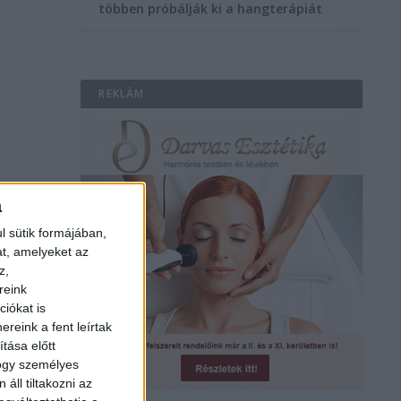
többen próbálják ki a hangterápiát
REKLÁM
a
l sütik formájában,
at, amelyeket az
z,
reink
iókat is
reink a fent leírtak
tása előtt
hogy személyes
áll tiltakozni az