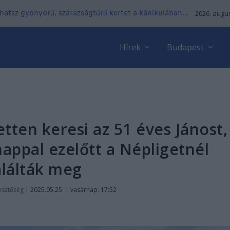
lhatsz gyönyörű, szárazságtűrő kertet a kánikulában...
2026. augus
Hírek
Budapest
tten keresi az 51 éves Jánost,
 nappal ezelőtt a Népligetnél
alálták meg
esztőség
|
2025.05.25. | vasárnap: 17:52