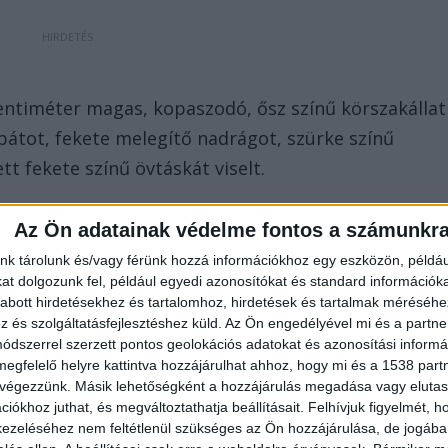
centiméter magas, kopaszodó, ősz színű körszakállat
abátot, fekete melegítő nadrágot, szürke színű
ett fekete színű övtáskát viselt.
Az Ön adatainak védelme fontos a számunkr
nk tárolunk és/vagy férünk hozzá információkhoz egy eszközön, példáu
t dolgozunk fel, például egyedi azonosítókat és standard információk
abott hirdetésekhez és tartalomhoz, hirdetések és tartalmak méréséhe
és szolgáltatásfejlesztéshez küld.
Az Ön engedélyével mi és a partne
dszerrel szerzett pontos geolokációs adatokat és azonosítási informác
megfelelő helyre kattintva hozzájárulhat ahhoz, hogy mi és a 1538 partne
 végezzünk. Másik lehetőségként a hozzájárulás megadása vagy elutasí
iókhoz juthat, és megváltoztathatja beállításait.
Felhívjuk figyelmét, 
ezeléséhez nem feltétlenül szükséges az Ön hozzájárulása, de jogában 