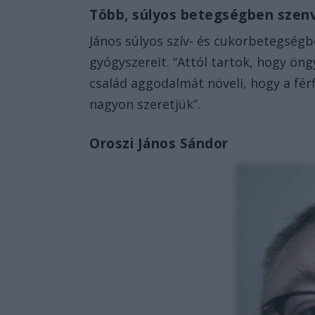
Több, súlyos betegségben szen
János súlyos szív- és cukorbetegség
gyógyszereit. “Attól tartok, hogy ön
család aggodalmát növeli, hogy a fér
nagyon szeretjük”.
Oroszi János Sándor