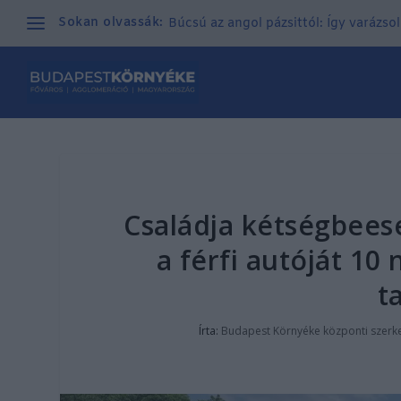
Sokan olvassák:
Búcsú az angol pázsittól: Így varázso
Családja kétségbeese
a férfi autóját 10
t
Írta:
Budapest Környéke központi szerk