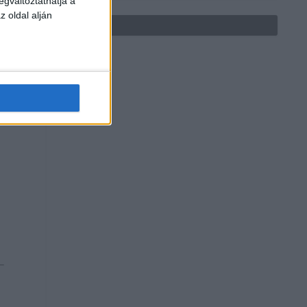
egváltoztathatja a
z oldal alján