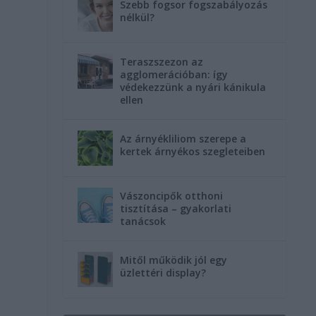
Szebb fogsor fogszabályozás
nélkül?
Teraszszezon az
agglomerációban: így
védekezzünk a nyári kánikula
ellen
Az árnyékliliom szerepe a
kertek árnyékos szegleteiben
Vászoncipők otthoni
tisztítása – gyakorlati
tanácsok
Mitől működik jól egy
üzlettéri display?