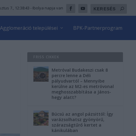
ztus 7., 12:38:44
- Ibolya napja van
Agglomeráció települései
BPK-Partnerprogram
FRISS CIKKEK
Metróval Budakeszi csak 8
percre lenne a Déli
pályudvartól – Mennyibe
kerülne az M2-es metróvonal
meghosszabbítása a János-
hegy alatt?
Búcsú az angol pázsittól: Így
varázsolhatsz gyönyörű,
szárazságtűrő kertet a
kánikulában