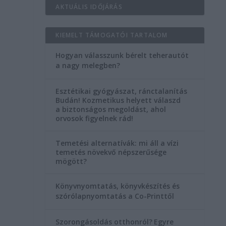
AKTUÁLIS IDŐJÁRÁS
KIEMELT TÁMOGATÓI TARTALOM
Hogyan válasszunk bérelt teherautót
a nagy melegben?
Esztétikai gyógyászat, ránctalanítás
Budán! Kozmetikus helyett válaszd
a biztonságos megoldást, ahol
orvosok figyelnek rád!
Temetési alternatívák: mi áll a vízi
temetés növekvő népszerűsége
mögött?
Könyvnyomtatás, könyvkészítés és
szórólapnyomtatás a Co-Printtől
Szorongásoldás otthonról?
Egyre