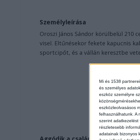
Személyleírása
Oroszi János Sándor körülbelül 210 
visel. Eltűnésekor fekete kapucnis k
sportcipőt, és a vállán keresztbe vet
Mi és 1538 partnerei
és személyes adatoka
eszköz személyre sz
közönségmérésekhez 
eszközleolvasásos mó
felhasználhatunk. A 
szerint adatkezelést
részletesebb informác
adatainak bizonyos k
Aggódik a család