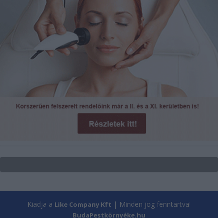
Kiadja a
| Minden jog fenntartva!
Like Company Kft
BudaPestkörnyéke.hu