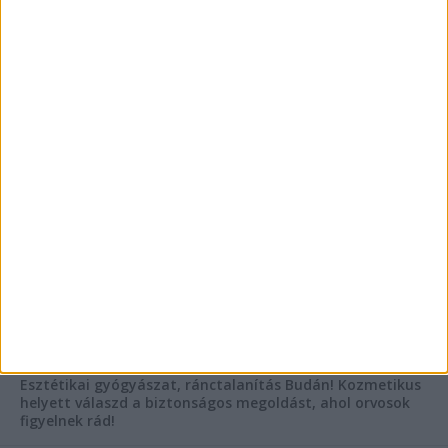
szegleteiben
Vászoncipők otthoni tisztítása – gyakorlati
tanácsok
Mitől működik jól egy üzlettéri display?
AKTUÁLIS IDŐJÁRÁS
KIEMELT TÁMOGATÓI TARTALOM
Hogyan válasszunk bérelt teherautót a nagy melegben?
Esztétikai gyógyászat, ránctalanítás Budán! Kozmetikus
helyett válaszd a biztonságos megoldást, ahol orvosok
figyelnek rád!