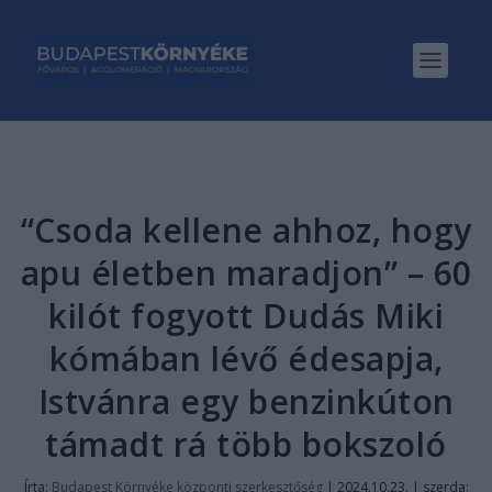
“Csoda kellene ahhoz, hogy
apu életben maradjon” – 60
kilót fogyott Dudás Miki
kómában lévő édesapja,
Istvánra egy benzinkúton
támadt rá több bokszoló
Írta:
Budapest Környéke központi szerkesztőség
|
2024.10.23. | szerda: