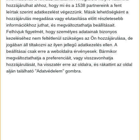
Augusztus 30-án, az egyik budapesti benzinkúton
hozzájárulhat ahhoz, hogy mi és a 1538 partnereink a fent
leírtak szerint adatkezelést végezzünk. Másik lehetőségként a
támadt rá 5 férfi Dudás Mikire és édesapjára. A
hozzájárulás megadása vagy elutasítása előtt részletesebb
bokszolók olyan durván bántalmazták a
információkhoz juthat, és megváltoztathatja beállításait.
rokkantnyugdíjas férfit, hogy azóta is kómában
Felhívjuk figyelmét, hogy személyes adatainak bizonyos
kezeléséhez nem feltétlenül szükséges az Ön hozzájárulása, de
van. Dudás Miki édesapja egy ütéstől elesett és
jogában áll tiltakozni az ilyen jellegű adatkezelés ellen. A
úgy beverte a fejét, hogy betört a koponyája.
beállításai csak erre a weboldalra érvényesek. Bármikor
megváltoztathatja a preferenciáit, vagy visszavonhatja
István füléből, orrából azonnal dőlt a vér,
hozzájárulását, ha visszatér erre az oldalra, és rákattint az oldal
eszméletét vesztette, már akkor kómába
alján található "Adatvédelem" gombra.
esett. Hiába tesznek meg mindent érte az
orvosok, állapota folyamosan romlik, már hatvan
kilót fogyott.
A Budapest és Környéke hírportál
legfrissebb híreit ide kattintva éred el! A
Facebookon már 252 ezernél is többen követnek
minket.