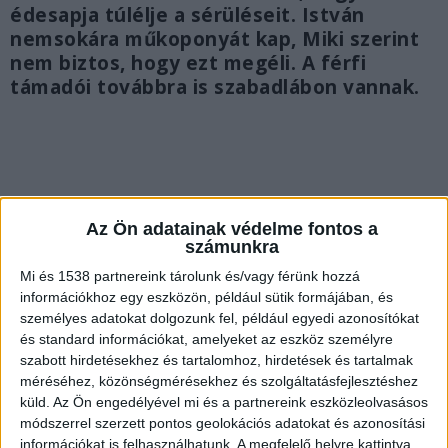
édesapja túlélje a sérüléseit. István
nemsokára műkoponyát kap, Miki szerint
nem biztos, hogy ezt megéli. A férfi
támadói továbbra is szabadlábon vannak.
Az Ön adatainak védelme fontos a
számunkra
Mi és 1538 partnereink tárolunk és/vagy férünk hozzá
információkhoz egy eszközön, például sütik formájában, és
személyes adatokat dolgozunk fel, például egyedi azonosítókat
és standard információkat, amelyeket az eszköz személyre
szabott hirdetésekhez és tartalomhoz, hirdetések és tartalmak
méréséhez, közönségmérésekhez és szolgáltatásfejlesztéshez
küld.
Az Ön engedélyével mi és a partnereink eszközleolvasásos
Rátámadtak az édesapjára
módszerrel szerzett pontos geolokációs adatokat és azonosítási
információkat is felhasználhatunk. A megfelelő helyre kattintva