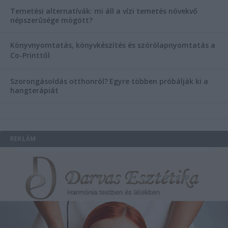
Temetési alternatívák: mi áll a vízi temetés növekvő
népszerűsége mögött?
Könyvnyomtatás, könyvkészítés és szórólapnyomtatás a
Co-Printtől
Szorongásoldás otthonról?
Egyre többen próbálják ki a
hangterápiát
REKLÁM